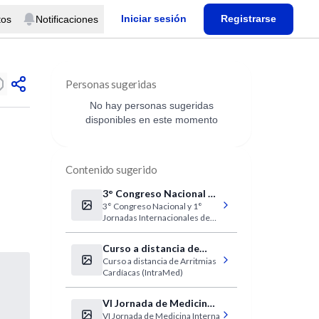
Iniciar sesión
Registrarse
tos
Notificaciones
Personas sugeridas
No hay personas sugeridas
disponibles en este momento
Contenido sugerido
3° Congreso Nacional y
3° Congreso Nacional y 1°
1° Jornadas
Jornadas Internacionales de
Internacionales de
Medicina del Estrés
Medicina del Estrés
Curso a distancia de
Curso a distancia de Arritmias
Arritmias Cardíacas en
Cardíacas (IntraMed)
IntraMed
VI Jornada de Medicina
VI Jornada de Medicina Interna
Interna de Santa Fe