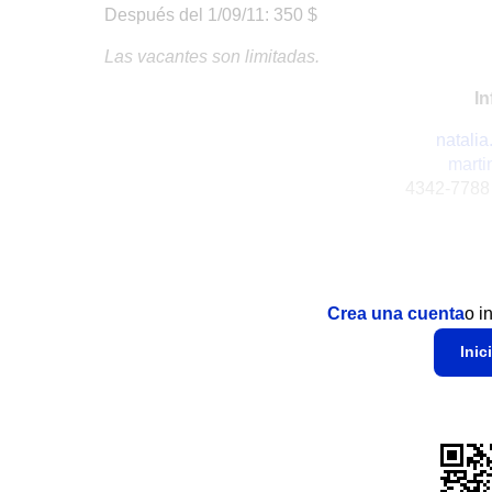
Después del 1/09/11: 350 $
Las vacantes son limitadas.
In
natali
mart
4342-7788 i
Crea una cuenta
o i
Inic