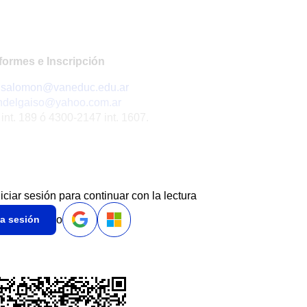
formes e Inscripción
a.salomon@vaneduc.edu.ar
indelgaiso@yahoo.com.ar
nt. 189 ó 4300-2147 int. 1607.
niciar sesión para continuar con la lectura
o
ia sesión