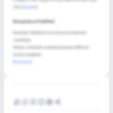
1591. [
PubMed
]
Búsqueda en PubMed:
Enunciado: Ventilación no invasiva en la neumonía
comunitaria
Sintaxis: community-acquired pneumonia AND non-
invasive ventilation
[Resultados
]