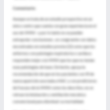
Comentario:
Aunque se trata de un estudio prospectivo en un
único centro que cuenta con gran experiencia en el
uso de VMNI –y por lo tanto no se pueden
extrapolar conclusiones-, es congruente con datos
encontrados en estudios previos [2] como que los
enfermos con patología respiratoria o cardiaca
responden mejor a la VMNI que los que no tenían
esas patologías de base. De hecho, apoya la
recomendación de que en los pacientes con IR de
nueva aparición asociada a NAC y con predictores
de fracaso de la VMNI como los descritos, no se
retrase la intubación y ventilación mecánica
convencional para disminuir su mortalidad.