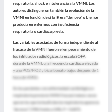
respiratoria, shock e intolerancia a la VMNI. Los
autores distinguieron también la evolución de la
VMNI en función de si la IR era “de novo” o bien se
producía en enfermos con insuficiencia
respiratoria o cardiaca previa.
Las variables asociadas de forma independiente al
fracaso de la VMNI fueron el empeoramiento de
los infiltrados radiológicos, la escala SOFA
durante la VMNI, una frecuencia cardiaca elevada
y una PO2/FiO2 y bicarbonato bajos después de 1
hora de VMNI.
En los pacientes con enfermedad cardiológica o
respiratoria previa la VMNI fracasó menos veces
que en los que la insuficiencia respiratoria aparecía
“de novo” (74% frente a 54%; P = 0,007).