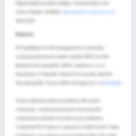
Miguel Ángel González Gallego / Hospital Clínico San
Carlos. Madrid / © REMI,
http://medicina-intensiva.com
.
Abril 2012.
Enlaces:
BTS guidelines for the management of community
acquired pneumonia in adults: update 2009. Lim WS,
Baudouin SV, George RC, Hill AT, Jamieson C, Le JI,
Macfarlane JT, Read RC, Roberts HJ, Levy ML, Wani M,
Woodhead MA. Thorax 2009; 64 (Suppl 3): 1-5. [
PubMed
]
Acute respiratory failure in patients with severe
community- acquired pneumonia. A prospective
randomized evaluation of noninvasive ventilation.
Confalonieri M, Potena A, Carbone G, Della Porta R, Tolley
E, Meduri G. Am J Respir Crit Care Med 1999; 160: 1585-