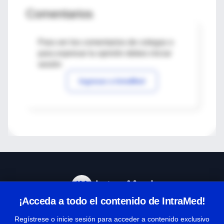
Comentarios
Para ver los comentarios de colegas o
para expresar tu opinión debes iniciar
sesión
Ingresar a IntraMed
¡Acceda a todo el contenido de IntraMed!
Centro de Ayuda
Regístrese o inicie sesión para acceder a contenido exclusivo