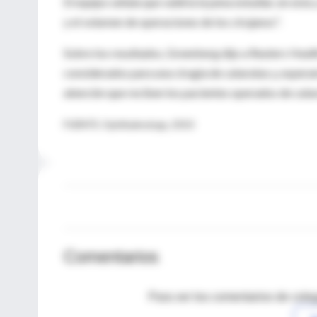
El equipo señala que valdría la pena estudiar, en esta
y el volumen de operaciones de los cirujanos".
Sobre los resultados, Greenberg dijo a Reuters Health
considerados para una cirugía de cataratas y, esperam
atención que reciben los pacientes operados de catar
FUENTE: Ophthalmology, 2010
Comentarios
Para ver los comentarios de coleg