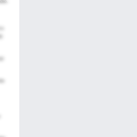
dio.
 a
90
el
nte
o