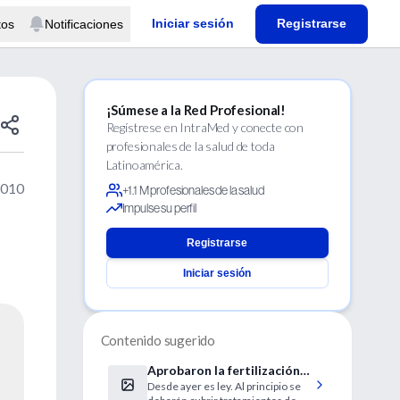
Iniciar sesión
Registrarse
tos
Notificaciones
¡Súmese a la Red Profesional!
Regístrese en IntraMed y conecte con
profesionales de la salud de toda
Latinoamérica.
2010
+1.1 M profesionales de la salud
Impulse su perfil
Registrarse
Iniciar sesión
Contenido sugerido
Aprobaron la fertilización
Desde ayer es ley. Al principio se
asistida gratuita para los