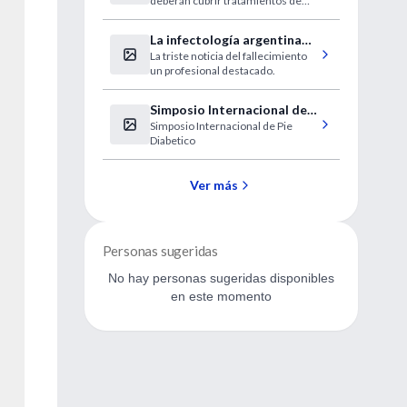
deberán cubrir tratamientos de
bonaerenses
baja complejidad.
La infectología argentina
La triste noticia del fallecimiento
de duelo
un profesional destacado.
Simposio Internacional de
Simposio Internacional de Pie
Neuropatía y Pie Diabetico
Diabetico
Ver más
Personas sugeridas
No hay personas sugeridas disponibles
en este momento