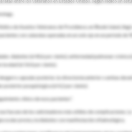
taratas entre los veteranos en Estados Unidos, según indicó un estu
mology.
Médico de Asuntos Veteranos de Providence, en Rhode Island, llegó
pacientes con cataratas operadas en un solo ojo en un período de 
ades: diabetes (el 40,6 por ciento), enfermedad pulmonar crónica (
la edad (el 14,4 por ciento).
esgarro capsular posterior, la vitrectomía anterior o ambas dura
ar posterior posquirúrgica (el 4,2 por ciento).
eguimiento clínico de esos pacientes".
ese fue uno de los vaticinadores más sólidos de complicaciones. L
ía ocular previa y la diabetes con manifestación oftalmológica.