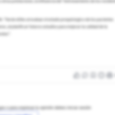
 y otras poblaciones, la influencia del "entrenamiento de los residen
: "Serán útiles al evaluar el estado prequirúrgico de los pacientes
os, al planificar futuros estudios para mejorar la calidad de la
atas".
as o para expresar tu opinión debes iniciar sesión