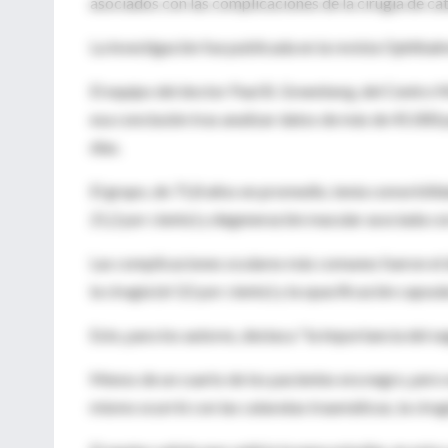
asociados con las complicaciones de la cirugía de ca
La investigación fue publicada en la revista Ophthal
El equipo del doctor Paul B. Greenberg, del Centro 
esa conclusión tras analizar datos de más de 45.000 
días.
El grupo, de 71,8 años en promedio, tenía comorbilid
21,2 por ciento) y degeneración macular asociada con 
Las complicaciones oculares más comunes fueron el d
la cirugía (el 3,5 por ciento) y la opacificación capsul
Esto, para los autores, destaca "la importancia del s
Menos de un cuarto de los pacientes era negro, pero 
mismo ocurrió con las cataratas traumáticas, la cirug