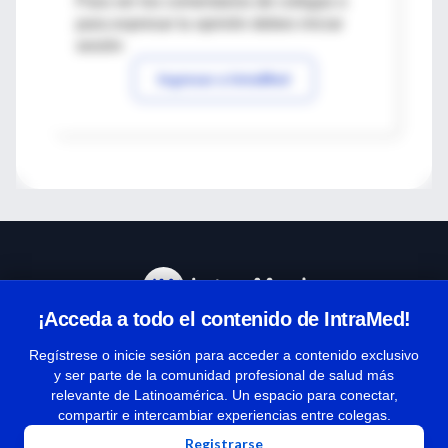
Para ver los comentarios de colegas o
para expresar tu opinión debes iniciar
sesión
Ingresar a IntraMed
¡Acceda a todo el contenido de IntraMed!
Centro de Ayuda
Regístrese o inicie sesión para acceder a contenido exclusivo
y ser parte de la comunidad profesional de salud más
relevante de Latinoamérica. Un espacio para conectar,
Términos y condiciones
compartir e intercambiar experiencias entre colegas.
| Políticas de privacidad
Registrarse
| Todos los derechos reservados | Copyright 1997-2026