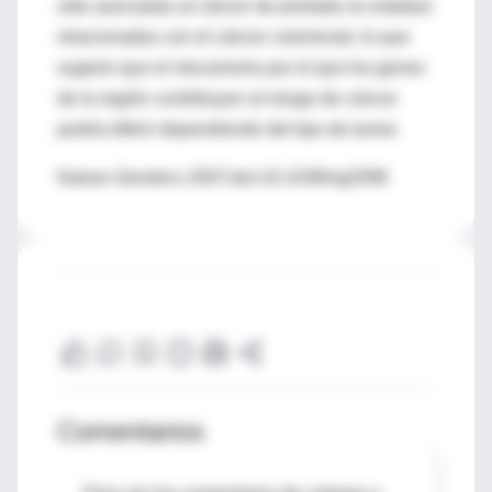
sido asociadas al cáncer de próstata no estaban
relacionadas con el cáncer colorrectal, lo que
sugiere que el mecanismo por el que los genes
de la región contribuyen al riesgo de cáncer
podría diferir dependiendo del tipo de tumor.
Nature Genetics 2007;doi:10.1038/ng2098
Comentarios