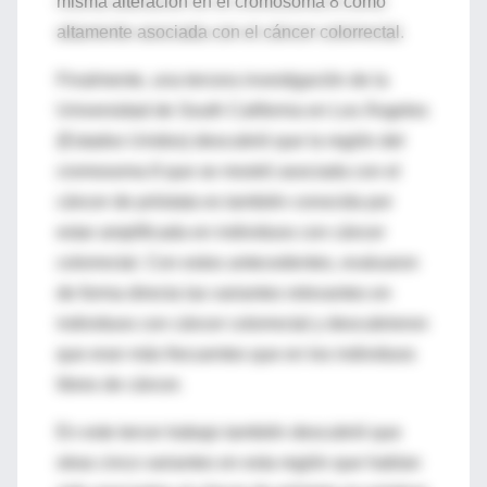
misma alteración en el cromosoma 8 como
altamente asociada con el cáncer colorrectal.
Finalmente, una tercera investigación de la
Universidad de South California en Los Ángeles
(Estados Unidos) descubrió que la región del
cromosoma 8 que se mostró asociada con el
cáncer de próstata es también conocida por
estar amplificada en individuos con cáncer
colorrectal. Con estos antecedentes, evaluaron
de forma directa las variantes relevantes en
individuos con cáncer colorrectal y descubrieron
que eran más frecuentes que en los individuos
libres de cáncer.
En este tercer trabajo también descubrió que
otras cinco variantes en esta región que habían