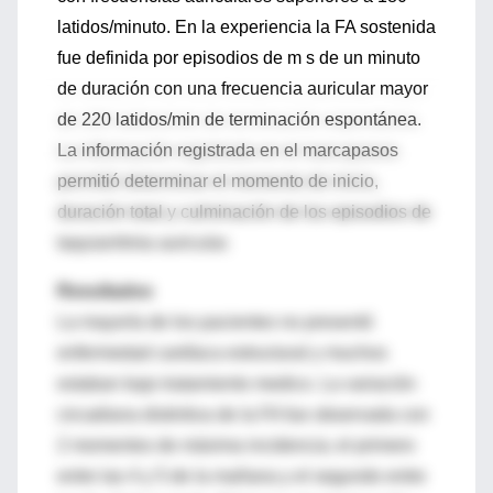
latidos/minuto. En la experiencia la FA sostenida
fue definida por episodios de m s de un minuto
de duración con una frecuencia auricular mayor
de 220 latidos/min de terminación espontánea.
La información registrada en el marcapasos
permitió determinar el momento de inicio,
duración total y culminación de los episodios de
taquiarritmia auricular.
Resultados
La mayoría de los pacientes no presentó
enfermedad cardíaca estructural y muchos
estaban bajo tratamiento medico. La variación
circadiana distintiva de la FA fue observada con
2 momentos de máxima incidencia; el primero
entre las 4 y 5 de la mañana y el segundo entre