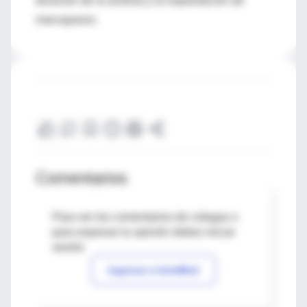
duración de la arritmia y la implantación de
marcapasos.
Comentarios
Para ver los comentarios de colegas o
para expresar tu opinión debes iniciar
sesión
Ingresar a IntraMed