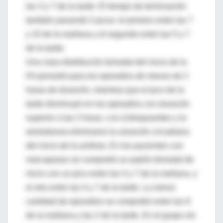
las 3 y 7 de la tarde. El tiempo de terminación
también presentó 2 picos: el primero entre las 7
y 10 de la mañana y el segundo entre las 5 y 7
de la tarde.
Una clara distribución bimodal del inicio de la
FA persistió para los episodios de menos de 2
horas de duración, mientras que el pico de la
tarde disminuyó en los episodios con duración
superior a las 2 horas. Los á-bloqueantes y la
amiodarona eliminaron la variación circadiana
del inicio de la arritmia. En los pacientes con
marcapasos se comprobó un patrón bimodal de
inicio con un pico entre las 4 y 7 de la mañana, y
el otro entre las 4 y 7 de la tarde. La menor
cantidad de episodios se comprobó entre las 9
de la mañana y las 2 de la tarde. En el grupo sin