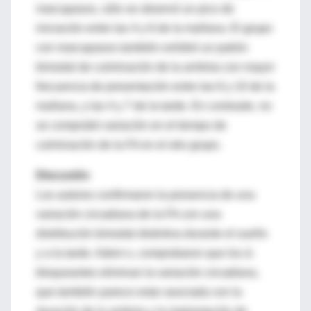
marcapasos, sólo se observó un pico de
iniciación entre las 4 y 6 de la mañana. El grupo
con marcapasos también exhibió un patrón
bimodal de culminación de la arritmia con mayor
frecuencia de presentación entre las 6 y 10 de la
mañana, y las 4 y 7 de la tarde. En contraste, no
se comprobó variación en el tiempo de
culminación de la FA en el otro grupo.
Discusión
Los autores confirmaron la presencia de una
variación circadiana de la FA con una
distribución bimodal distintiva durante el sueño
y a la tarde. Adem s, comprobaron que los á-
bloqueantes eliminan la variación circadiana,
que también parece estar asociada con la