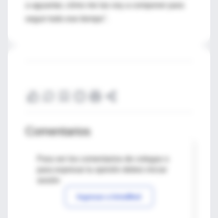
a aguantar, cómo me las voy a componer para
seguir todo ese tiempo".
Comentarios
Para ver los comentarios de colegas o
para expresar tu opinión debes iniciar
sesión
Ingresar a IntraMed