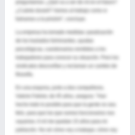
preguntamos: ¿Qué va a ser de mí en el futuro?
¿Cuánto duraré? Vamos al trabajo como si
fuéramos a la prisiónl", concluye.
La empresa ha tomado medidas: paralización
de los traslados fulminantes, ayudas
psicológicas, cuestionarios remitidos a los
trabajadores para conocer su situación. Pero los
sindicatos desconfían y reclaman un cambio de
filosofía.
En una esquina, junto a dos compañeros,
Valerie Febrier, de 45 años, asegura: "Han
hecho todo lo posible para que la gente no sea
feliz, para que los que somos funcionarios nos
vayamos. A mí me quedan 15 años para mi
jubilación. No sé cómo voy a trabajar, cómo voy