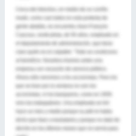
Cerca del directivo, en medio de un corrillo
mudo, como casi todos en esta protesta de
gente abatida, se encuentra Jean-François
Cascoux, sindicalista, de 50 años, empleado en
el departamento de administración, que tiene
claro quién es el culpable: "Todo se condiciona
al beneficio. Nosotros éramos antes una
empresa con vocación de servicio público.
Ahora sólo servimos a los accionistas. Pero los
que se tiran por la ventana no son los
accionistas, ni los banqueros, como en 1929,
sino los trabajadores. Una empleada se tiró
hace un mes y medio porque su jefe le había
dicho que iban a trasladarla y porque no dejó de
decirle en los últimos meses que no servía para