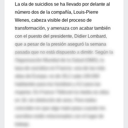
La ola de suicidios se ha llevado por delante al
número dos de la compañía, Louis-Pierre
Wenes, cabeza visible del proceso de
transformación, y amenaza con acabar también
con el puesto del presidente, Didier Lombard,
que a pesar de la presión aseguró la semana
pasada que no está dispuesto a dimitir. Según la
Organización Mundial de la Salud (OMS), la
tasa de suicidios en Francia -una de las más
altas de Europa- es de 26,2 cada 100.000
habitantes para los hombres y 9,2 para las
mujeres. En France Télécom la media se sitúa
en 18, sin distinción de sexo. Pero todos
coinciden en que algo malo pasa cuando los
suicidios están relacionados con el lugar de
trabajo.