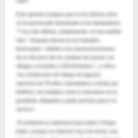
nada".
Este operario asegura que en los últimos años
se ha presionado demasiado a los trabajadores:
"Y los más débiles, simplemente, no han podido
más". Después denuncia los traslados
fulminantes -"debido a las reestructuraciones,
de un día para otro te cambian de puesto y te
obligan a mudarte a 100 kilómetros"-, y critica
"las condiciones de trabajo de algunos
operarios de 50 años, trasladados a ventas por
teléfono; son tratados como si estuvieran en la
guardería, obligados a pedir permiso para ir al
servicio".
"El ambiente es depresivo para todos. Porque
todos, aunque no estemos muy mal ahora, nos