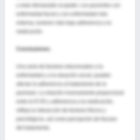
y estar demasiado ocupado. Los pacientes con
enfermedad facial y con enfermedad más
extensa, tuvieron más baja adherencia a la
medicación.
Conclusiones:
Una serie de factores relacionados a la
enfermedad y a la situación social, pueden
afectar la adherencia al tratamiento de la
psoriasis. La relación inversamente proporcional
entre el ICVD y adherencia a la medicación,
refleja la interacción de factores físicos y
psicológicos, así como percepción de fracaso
del tratamiento.