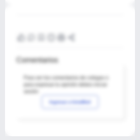
Comentarios
Para ver los comentarios de colegas o
para expresar tu opinión debes iniciar
sesión
Ingresar a IntraMed