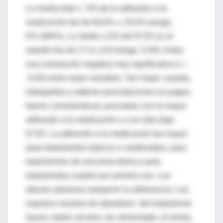
La media total ± DS de la adhesión a la
medicación fue de 60,6% ± 33,0% (rango,
0%-169%). La media ± DS del ICVD en el
estudio fue de 17,4 ± 8,9 (rango, 0-30). Hubo
una correlación negativa muy significativa (r =
-0,92) entre estas variables. Ser mujer, casada,
trabajadora y obtener prescripciones no pagas,
fueron características asociadas con la mayor
adhesión a la medicación y a un más bajo
ICVD. La adhesión a la medicación fue mayor
para tratamientos tópicos o combinados, para
tratamientos de una toma diaria y para
tratamientos usados por primera vez. Los
efectos adversos redujeron la adherencia. Las
mayores razones de abandono del tratamiento
fueron, beber alcohol, ser alimentado, el olvido,