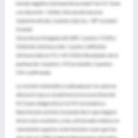
(modo negativo terminal de la onda P en V1=1mm
con duración = 0,04s). Desviación hacia la
izquierda del eje: 2 puntos (eje izq. =30º en plano
frontal)
Duración prolongada del QRS: 1 punto (=0,09s.)
Deflexión intrinsecoide: 1 punto ( deflexión
intrinsecoide en V5 o V6=0,05s) Resultados de la
puntuación: 4 puntos: HVI probable; 5 puntos:
HVI confirmada.
La revisión sistemática realizada por los autores
demostró que es insatisfactoria la exactitud del
ECG para diagnosticar la HVI secundaria a
hipertensión arterial. Se puede decir que ninguno
de los más recientes y más sofisticados índices es
claramente superior al de Sokolow-Lyon que fue
descrito en 1949. Independientemente del índice