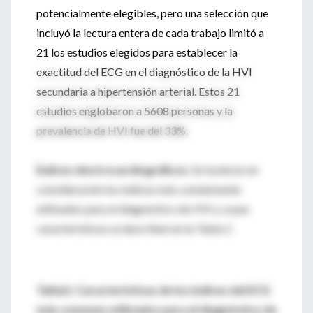
potencialmente elegibles, pero una selección que
incluyó la lectura entera de cada trabajo limitó a
21 los estudios elegidos para establecer la
exactitud del ECG en el diagnóstico de la HVI
secundaria a hipertensión arterial. Estos 21
estudios englobaron a 5608 personas y la
prevalencia de HVI fue del 33%.
Índices electrocardiográficos
. Se tuvieron en
consideración los índices más comúnmente
utilizados para el diagnóstico de HVI y cuyas
características se describen en la Tabla 1.
Tabla1: Características de los índices del ECG
más comunes utilizados para el diagnóstico de