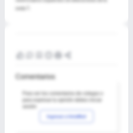
onda T.
Comentarios
Para ver los comentarios de colegas o
para expresar tu opinión debes iniciar
sesión
Ingresar a IntraMed