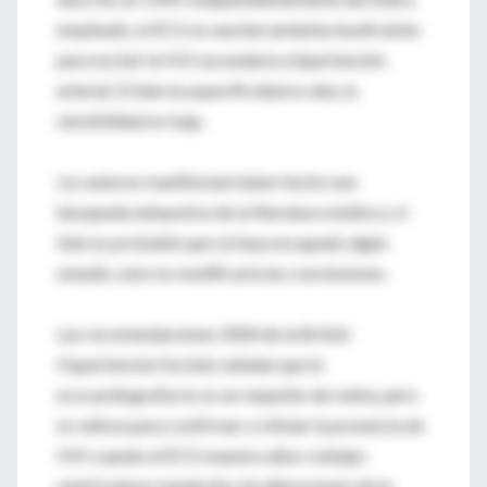
empleado, el ECG es una herramienta insuficiente
para excluir la HVI secundaria a hipertensión
arterial. Si bien la especificidad es alta, la
sensibilidad es baja.
Los autores manifiestan haber hecho una
búsqueda exhaustiva de la literatura médica y si
bien es probable que se haya escapado algún
estudio, esto no modificaría las conclusiones.
Las recomendaciones 2004 de la British
Hypertension Society señalan que la
ecocardiografía no es un requisito de rutina, pero
es valiosa para confirmar o refutar la presencia de
HVI cuando el ECG muestra altos voltajes
ventriculares izquierdos sin alteraciones de la