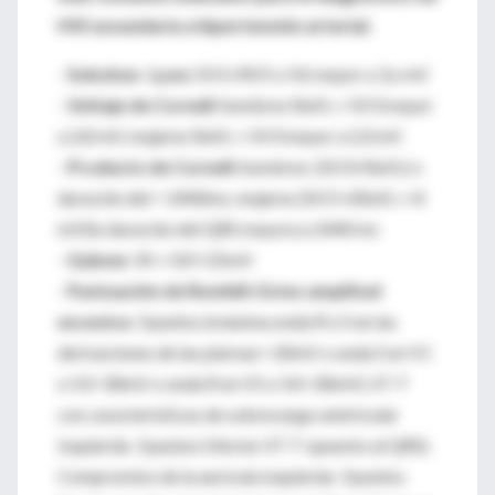
HVI secundaria a hipertensión arterial.
-
Sokolow- Lyon:
SV1+RV5 o V6 mayor a 3,s mV
-
Voltaje de Cornell:
hombres RaVL + SV3 mayor
a 2,8 mV; mujeres RaVL + SV3 mayor a 2,0 mV
-
Producto de Cornell:
hombres: (SV3+RaVL) x
duración del = 2440ms; mujeres (SV3 +(RaVL + 8
mV))x duración del QRS mayora a 2440 ms
-
Gubner:
RI + SIII=25mV
-
Puntuación de Romhilt-Estes amplitud
excesiva:
3 puntos (máxima onda R o S en las
derivaciones de las piernas= 20mV o onda S en V1
o V2=30mV o onda R en V5 o V6=30mV). ST-T
con características de sobrecarga ventricular
izquierda: 3 puntos (Vector ST-T opuesto al QRS).
Compromiso de la aurícula izquierda: 3 puntos