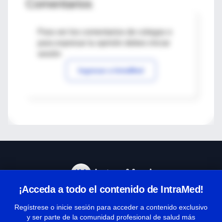
Comentarios
Para ver los comentarios de colegas o
para expresar tu opinión debes iniciar
sesión
Ingresar a IntraMed
¡Acceda a todo el contenido de IntraMed!
Centro de Ayuda
Regístrese o inicie sesión para acceder a contenido exclusivo
y ser parte de la comunidad profesional de salud más