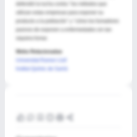
defendió la lucha contra "los métodos que
utilizan estas empresas para exponer su
producto a la población" y "cómo los fumadores
pasivos de exponen a enfermedades sin tan
siquiera fumar.
Webs Relacionadas
Universitat Ramon Llull
Institut Químic de Sarrià