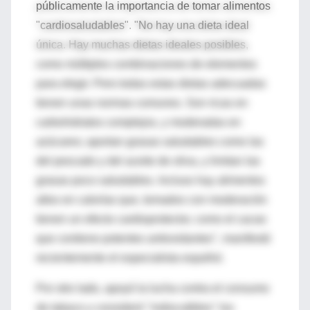
públicamente la importancia de tomar alimentos
"cardiosaludables". "No hay una dieta ideal
única. Hay muchas dietas ideales posibles,
como múltiples combinaciones de elementos
para elegir. Pero todas estas dietas adecuadas
tienen unas normas comunes. Son ricas en
carbohidratos complejos, y moderadas en
azúcares; aportan grasas saludables como las
del pescado y del aceite de oliva, y limitan las
grasas poco saludables. Incluso hay alimentos
altos en calorías que, tomados con moderación
tienen un efecto cardioprotector, como el cacao
que contiene potentes antioxidantes", manifestó
recientemente el especialista español.
Por otro lado, apoyó la lucha contra el consumo
de tabaco y consideró "indiscutibles" los