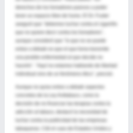
derechos de los fumadores pasivos a poder
tener un espacio libre de humo. El Dr. Fuster
aseguró que "debemos luchar contra el cigarrillo
que no quiere decir contra los fumadores",
aunque consideró que "lo que no se puede
entrar a debatir es que el que fuma transmite
una posible enfermedad al que decide no
hacerlo". "Aquí no estamos hablando de libertad
individual sino de un fenómeno ético", precisó.
Aunque no quiso entrar a debatir aspectos
concretos de la Ley Antitabaco, como la
decisión de no financiar las terapias contra la
adicción al tabaco, destacó la necesidad de
luchar contra la publicidad de las empresas
tabaqueras. Citó el caso de Estados Unidos y