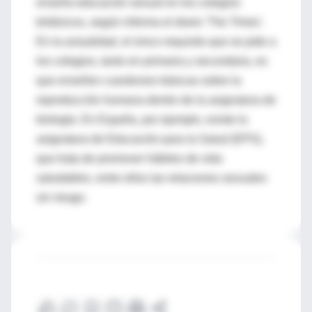
enseña educación sexual en los colegios
británicos, según informa el diario 'The Times'.
En la actualidad, el único requisito que se pide a
los colegios, tanto en primaria y secundaria, es
que enseñen cuestiones básicas sobre la
reproducción humana dentro de la asignatura de
biología. En España, por ejemplo, existe la
asignatura de Educación para la Salud (EPS),
que trata de promover hábitos de vida
saludables, entre ellos las relaciones sexuales
sin riesgo.