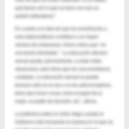
qué tienen ahí ni qué se hace con eso no
podrán defenderse".
En cuanto a la idea de que las enseñanzas a
esta edad pudieran contribuir a un mayor
número de embarazos, Horno indica que "es
una teoría infundada". "La educación afectivo
sexual ayuda, precisamente, a evitar estas
situaciones, pero tiene que ser una enseñanza
completa. La educación sexual no puede
basarse sólo en el uso o no de anticonceptivos,
tiene que incluir cosas como el papel de la
mujer, su poder de decisión, etc", afirma.
La polémica sobre el cómic llega cuando el
Gobierno está revisando la manera en la que se