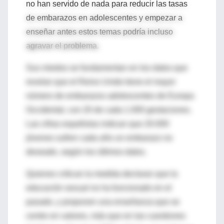
no han servido de nada para reducir las tasas
de embarazos en adolescentes y empezar a
enseñar antes estos temas podría incluso
agravar el problema.
Sus miedos se fundamentan en los datos que
revelan que el Reino Unido tiene el mayor
número de embarazos adolescentes de Europa
Occidental, con 20 de cada 1.000 gestaciones.
Las cifras españolas indican que 20.000
jóvenes sufren cada año un embarazo no
deseado, según los últimos datos.
Quienes critican la medida declaran que la
educación sexual no ha funcionado en el
pasado, y proponen una enseñanza que se
centre en valores, más que en las cuestiones