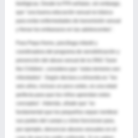
biológicas. Desde la FPA señalan, sin embargo,
que "una buena educación sexual es básica
para evitar enfermedades de transmisión sexual
y frenar los embarazos en las adolescentes".
Para Pepa Horno, psicóloga infantil y
coordinadora del programa de sensibilización y
prevención del abuso sexual de la ONG 'Save
the Children', considera que "estos temores son
infundados". Según declara a elmundo.es "los
seis años, incluso un poco antes, es una edad
perfecta para que los niños aprendan estos
conceptos". Además, añade que "es
fundamental que los pequeños sepan nombrar
sus partes del cuerpo y cómo funcionan para,
por ejemplo, denunciar abusos sexuales en el
caso de que los estén sufriendo. Si no saben