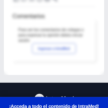
Comentarios
Para ver los comentarios de colegas o
para expresar tu opinión debes iniciar
sesión
Ingresar a IntraMed
¡Acceda a todo el contenido de IntraMed!