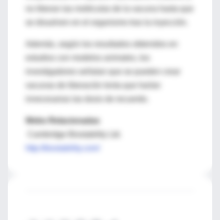
no liberan las moléculas de la vacuna hasta que
se disuelven en el organismo tras la inyección.
Además, según los resultados obtenidos en
estudios con modelos animales, los
investigadores señalan que se pueden crear
vacunas de liberación lenta que harían
innecesarias las dosis de recuerdo.
Webs Relacionadas
Cambridge Biostability Ltd.
http://biostability.com/