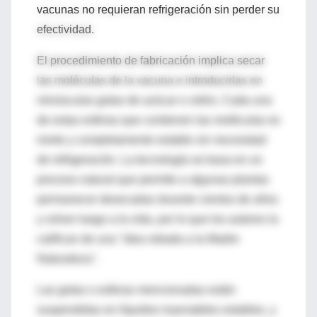
vacunas no requieran refrigeración sin perder su
efectividad.
El procedimiento de fabricación implica secar
las moléculas de la vacuna e introducirlas en
minúsculas gotas de azúcar o vidrio. Cada una
de estas esferas que contienen las moléculas es
inerte y completamente estable sin necesidad
de refrigeración. La tecnología se basa en un
proceso natural que permite a algunas plantas
permanecer desecadas durante cientos de años
y volver luego a la vida, por lo que los autores la
califican de una "idea robada a la Madre
Naturaleza".
Las gotas o esferas mencionadas están
suspendidas en líquidos inyectables estables, y