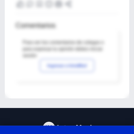
Comentarios
Para ver los comentarios de colegas o
para expresar tu opinión debes iniciar
sesión
Ingresar a IntraMed