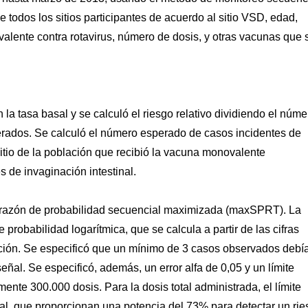
 todos los sitios participantes de acuerdo al sitio VSD, edad,
lente contra rotavirus, número de dosis, y otras vacunas que 
a tasa basal y se calculó el riesgo relativo dividiendo el núme
rados. Se calculó el número esperado de casos incidentes de
sitio de la población que recibió la vacuna monovalente
s de invaginación intestinal.
de razón de probabilidad secuencial maximizada (maxSPRT). La
robabilidad logarítmica, que se calcula a partir de las cifras
ción. Se especificó que un mínimo de 3 casos observados debí
señal. Se especificó, además, un error alfa de 0,05 y un límite
ente 300.000 dosis. Para la dosis total administrada, el límite
inal, que proporcionan una potencia del 73% para detectar un ri