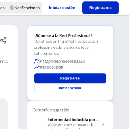
Iniciar sesión
Registrarse
tos
Notificaciones
¡Súmese a la Red Profesional!
Regístrese en IntraMed y conecte con
profesionales de la salud de toda
Latinoamérica.
2014
+1.1 M profesionales de la salud
Impulse su perfil
Registrarse
Iniciar sesión
Contenido sugerido
Enfermedad inducida por el
Visión general y enfoque de la
cuidador en un niño