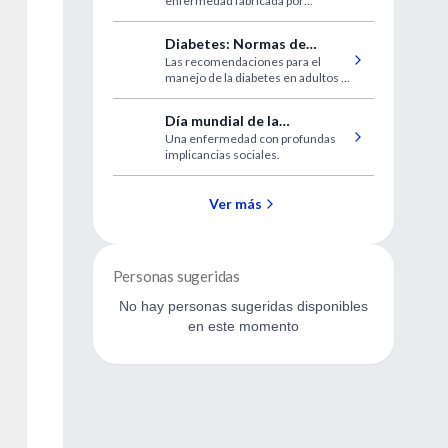
enfermedad fabricada por
cuidadores en niños. Es la
falsificación y/o inducción por
Diabetes: Normas de
parte del cuidador de síntomas o
Las recomendaciones para el
diagnóstico y tratamiento
signos físicos y/o psicológicos en
manejo de la diabetes en adultos y
un niño.
2014
niños del National
Glycohemoglobin Standarization
Día mundial de la
Program (actualizadas, traducidas
Una enfermedad con profundas
tuberculosis
y resumidas).
implicancias sociales.
Ver más
Personas sugeridas
No hay personas sugeridas disponibles
en este momento