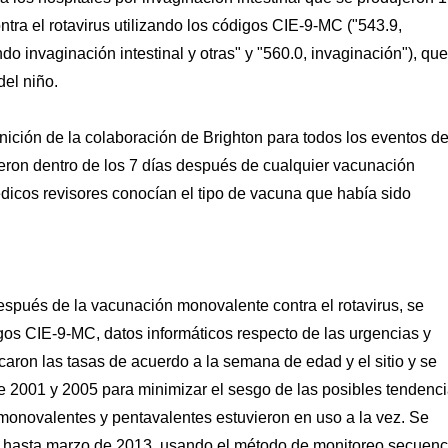
ra el rotavirus utilizando los códigos CIE-9-MC ("543.9,
 invaginación intestinal y otras" y "560.0, invaginación"), que
del niño.
efinición de la colaboración de Brighton para todos los eventos d
eron dentro de los 7 días después de cualquier vacunación
édicos revisores conocían el tipo de vacuna que había sido
espués de la vacunación monovalente contra el rotavirus, se
igos CIE-9-MC, datos informáticos respecto de las urgencias y
ficaron las tasas de acuerdo a la semana de edad y el sitio y se
re 2001 y 2005 para minimizar el sesgo de las posibles tendenc
 monovalentes y pentavalentes estuvieron en uso a la vez. Se
8 hasta marzo de 2013, usando el método de monitoreo secuenci