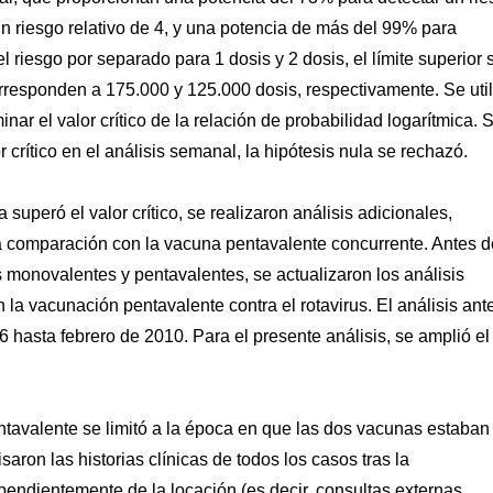
un riesgo relativo de 4, y una potencia de más del 99% para
el riesgo por separado para 1 dosis y 2 dosis, el límite superior 
corresponden a 175.000 y 125.000 dosis, respectivamente. Se util
minar el valor crítico de la relación de probabilidad logarítmica. S
 crítico en el análisis semanal, la hipótesis nula se rechazó.
superó el valor crítico, se realizaron análisis adicionales,
a comparación con la vacuna pentavalente concurrente. Antes d
 monovalentes y pentavalentes, se actualizaron los análisis
 la vacunación pentavalente contra el rotavirus. El análisis ante
hasta febrero de 2010. Para el presente análisis, se amplió e
avalente se limitó a la época en que las dos vacunas estaban
aron las historias clínicas de todos los casos tras la
pendientemente de la locación (es decir, consultas externas,