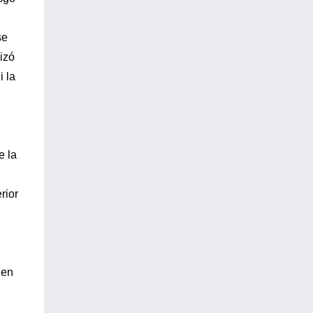
se
izó
i la
e la
rior
l
 en