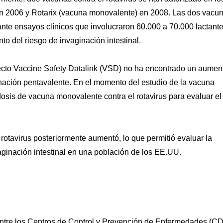
n 2006 y Rotarix (vacuna monovalente) en 2008. Las dos vacu
nte ensayos clínicos que involucraron 60.000 a 70.000 lactant
to del riesgo de invaginación intestinal.
yecto Vaccine Safety Datalink (VSD) no ha encontrado un aumen
cunación pentavalente. En el momento del estudio de la vacuna
sis de vacuna monovalente contra el rotavirus para evaluar el
rotavirus posteriormente aumentó, lo que permitió evaluar la
aginación intestinal en una población de los EE.UU.
entre los Centros de Control y Prevención de Enfermedades (C