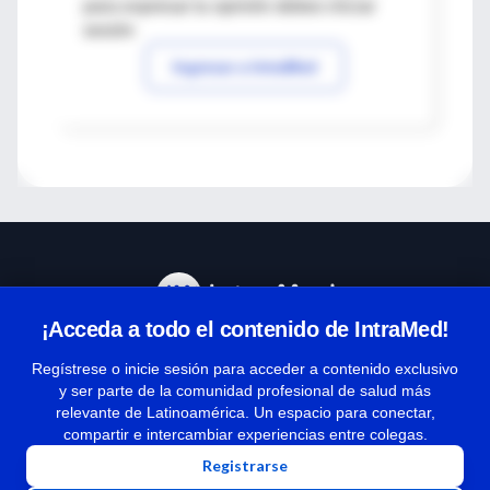
para expresar tu opinión debes iniciar
sesión
Ingresar a IntraMed
¡Acceda a todo el contenido de IntraMed!
Centro de Ayuda
Regístrese o inicie sesión para acceder a contenido exclusivo
y ser parte de la comunidad profesional de salud más
relevante de Latinoamérica. Un espacio para conectar,
Términos y condiciones
compartir e intercambiar experiencias entre colegas.
| Políticas de privacidad
Registrarse
| Todos los derechos reservados | Copyright 1997-2026