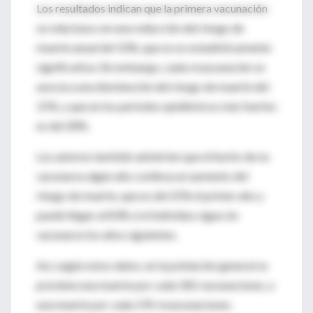
Los resultados indican que la primera vacunación
se relaciona con una reducción del riesgo de
muerte anual del 10%, que no es estadísticamente
significativa. Sin embargo, cada revacunación se
asocia a una disminución del riesgo de muerte del
15%, y que en los períodos epidémicos más fuertes
es del 28%.
Los autores también advierten que el hecho de no
vacunarse algún año conlleva un aumento del
riesgo de muerte, que es del 25% el primer año y
puede llegar al 83% si el individuo sigue sin
vacunarse los años siguientes.
Así, según estos datos, en la población general se
previene una muerte por cada 302 vacunaciones, o
una muerte por cada 195 revacunaciones.