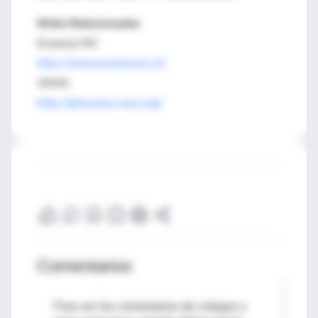
Webs Relacionadas
Erasmus MC
http://www.erasmusmc.nl/
JAMA
http://jama.ama-assn.org/
Comentarios
Para ver los comentarios de colegas o