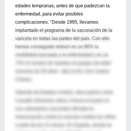
edades tempranas, antes de que padezcan la
enfermedad, para evitar posibles
complicaciones. "Desde 1995, llevamos
implantado el programa de la vacunación de la
varicela en todas las partes del país. Con ello
hemos conseguido reducir en un 80% la
morbilidad asociada a la enfermedad y en un
74% el número de muertes en grupos de edad
menores de 50 años", dijo la Dra. Dos Santos
Cháves.
Además de Estados Unidos, otros países como
Canadá, Alemania, Italia y Grecia incluyen en
sus calendarios vacunales oficiales la
inmunización contra la varicela a todos los niños
a partir de los 12 meses. En España, donde se