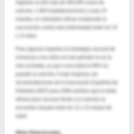
registran al año más de 400.000 casos de
varicela, 1.000 hospitalizaciones y unas 15
muertes, el calendario oficial comprende la
vacunación contra esta enfermedad entre los 10
y 14 años.
Para algunos expertos la estrategia vacunal de
inmunizar a los niños en ese periodo no es la
más acertada, ya que a esa edad el 89% ha
pasado la varicela. A este respecto, las
recomendaciones de la Asociación Española de
Pediatría (AEP) para 2006 señalan que la edad
idónea para vacunar frente a la varicela se
encuentra situada entre los 12 y 15 meses de
edad.
Webs Relacionadas