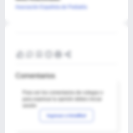
Asociación Española de Pediatría
Comentarios
Para ver los comentarios de colegas o
para expresar tu opinión debes iniciar
sesión
Ingresar a IntraMed