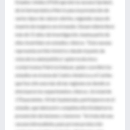
Estados Unidos (FDA) aprobó la vacuna Gardasil,
de la farmacéutica Merck para la prevención de
varios tipos de cáncer uterino, segunda causa de
muerte de mujeres en el mundo. Desarrollarla llevó
más de 15 años de investigación, buena parte de
ellos invertidos en estudios clínicos. “Esta vacuna
representa un hito histórico desde el punto de
vista de la salud pública”, opinó la doctora
costarricense Patricia Salazar, quien coordinó los
estudios en el area de Centro América y el Caribe,
que fue sólo una más de las regiones en donde se
efectuaron los experimentos clínicos. Un total de
170 pacientes, 50 de Guatemala, participaron en el
estudio, que demostró completa efectividad en la
prevención de lesiones y tumores: “Se trata de una
vacuna tetravalente, pues provee protección