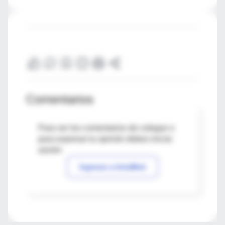
Comentarios
Para ver los comentarios de colegas o
para expresar tu opinión debes iniciar
sesión
Ingresar a IntraMed