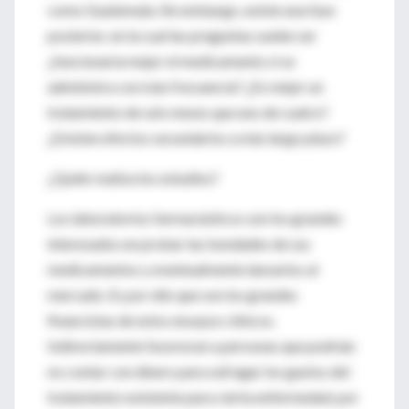
como Guatemala. Sin embargo, existe una fase
posterior, en la cual las preguntas suelen ser
¿funcionaría mejor el medicamento si se
administra con más frecuencia? ¿Es mejor un
tratamiento de seis meses que uno de cuatro?
¿Existen efectos secundarios a más largo plazo?
¿Quién realiza los estudios?
Los laboratorios farmacéuticos son los grandes
interesados en probar las bondades de sus
medicamentos y eventualmente lanzarlos al
mercado. Es por ello que son los grandes
financistas de estos ensayos clínicos.
Indirectamente favorecen a personas que podrían
no contar con dinero para sufragar los gastos del
tratamiento existente para cierta enfermedad, por