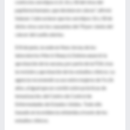
contra los serotipos 6, 8, 16 y 18 del virus del
papiloma humano, que deviene en cáncer”, afirmó
Salazar. Cabe aclarar que los serotipos 16 y 18 de
dicho virus son los causantes del 70 por ciento del
cáncer del cuello uterino.
El 8 de junio, la sede en New Jersey de los
laboratorios Merck Sharp & Dohme anunció la
aprobación de la vacuna, por parte de la FDA, tras
la revisión y aprobación de los estudios clínicos. La
agencia recomendó su uso entre mujeres de 9 a 26
años, al igual que un comité sobre prácticas de
inmunización, del Centro de Control de
Enfermedades de Estados Unidos. Todo ello
basado en la evidencia obtenida a través de los
estudios clínicos.