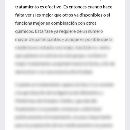
tratamiento es efectivo. Es entonces cuando hace
falta ver si es mejor que otros ya disponibles o si
funciona mejor en combinación con otros
químicos. Esta fase ya requiere de un número
mayor de participantes y aunque es posible que la
medicina en estudio sea mejor, también es cierto
que quienes no entran en este grupo, reciben el
mejor tratamiento aceptado hasta la fecha, a fin de
demostrar o no una notoria efectividad.
Cuando un tratamiento supera la fase 3, se somete
a la aprobación de la Agencia de Alimentos y
Medicinas de Estados Unidos, que decide
finalmente si se puede comenzar a distribuir
públicamente el tratamiento, un paso importante
para la aceptación de los medicamentos en países