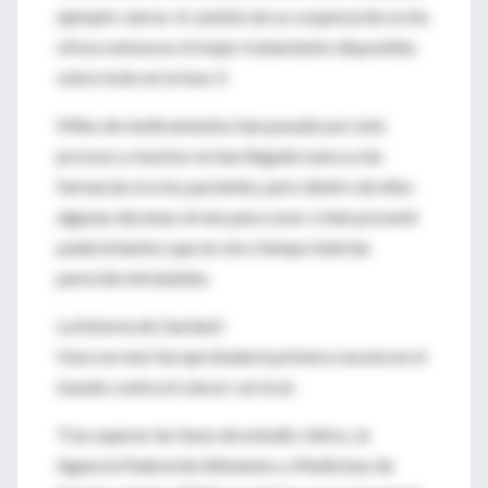
ejemplo cáncer. A cambio de su cooperación se les
ofrece entonces el mejor tratamiento disponible,
sobre todo en la fase 3.
Miles de medicamentos han pasado por este
proceso y muchos no han llegado nunca a las
farmacias ni a los pacientes, pero dentro de ellos
algunas decenas sirven para curar o bien prevenir
padecimientos que en otro tiempo habrían
parecido intratables.
La historia de Gardasil
Hace un mes fue aprobada la primera vacuna en el
mundo contra el cáncer cervical.
Tras superar las fases de estudio clínico, la
Agencia Federal de Alimentos y Medicinas de