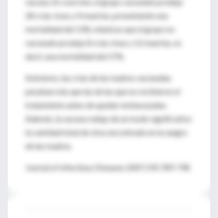
vacuna. En concreto, el grupo vacunado produjo
28 crías vivas y 4 muertas, presentando una
mortalidad del 13%, mientras que el grupo no
vacunado produjo 8 crías vivas y 12 muertas, es
decir, una mortalidad del 57%.
Asimismo, las crías de las madres vacunadas
pesaban más que las de las que no recibieron el
tratamiento antes de quedar embarazadas.
Además, la vacuna redujo de un modo significativo
la cantidad total de virus encontrado en la sangre
de las madres.
Journal of Infectious Diseases 2007;195:789-798