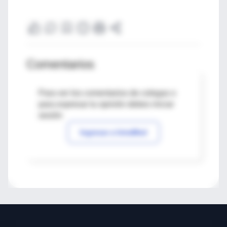
Comentarios
Para ver los comentarios de colegas o
para expresar tu opinión debes iniciar
sesión
Ingresar a IntraMed