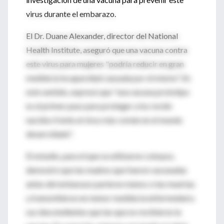
virus durante el embarazo.
El Dr. Duane Alexander, director del National
Health Institute, aseguró que una vacuna contra
este virus para mujeres "podría reducir en gran
medida la incapacidad causada por el mismo". En
este sentido, expresó que "una vacuna prototipo
es el primer paso para proteger a los recién
nacidos frente al virus más común en el mundo
desarrollado".
El estudio, para el que se utilizaron cobayos,
demostró que las madres que fueron vacunadas
antes del embarazo parieron menos crías muertas
y transmitieron en menor medida la enfermedad a
sus descendientes que las que no recibieron la