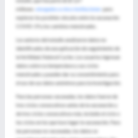
estudio, que fue parte de $ 1,67
millones
otorgados a cinco instituciones
para
explorar los posibles vínculos entre la vacunación
COVID-19 y los cambios menstruales.
Los autores del estudio analizaron datos no
identificados de una aplicación de seguimiento de
la fertilidad, Natural Cycles.
Los usuarios ingresan
datos sobre su temperatura y sus ciclos
menstruales y pueden dar su consentimiento para
el uso de sus datos anónimos para la investigación.
Para las personas vacunadas, los datos fueron de
tres ciclos consecutivos antes de la vacunación y
de tres ciclos consecutivos más, incluido el ciclo o
los ciclos en los que tuvo lugar la vacunación.
Para
las personas no vacunadas, los datos se