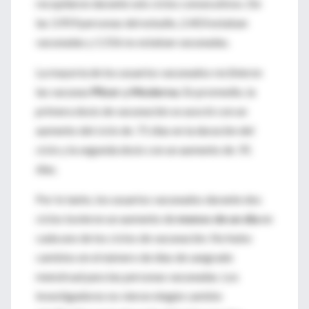
recopilaron durante seis ciclos consecutivos.
De
las 3.959 personas del estudio, 2.403 estaban
vacunadas y 1.556 no estaban vacunadas.
La mayoría de los usuarios vacunados recibieron
las vacunas
Pfizer y Moderna
.
En promedio, la
primera dosis de vacunación se asoció con un
aumento del ciclo de .71 días en la duración del
ciclo y la segunda dosis con un aumento de .91
días.
Por lo tanto, los usuarios vacunados durante dos
ciclos tuvieron un aumento de
menos de un día
en
cada uno de los ciclos de vacunación.
No hubo
cambios en el número de días de sangrado
menstrual para las personas vacunadas. Los
investigadores no vieron ningún cambio