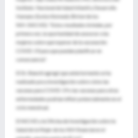
Instituto
Nacional de Salud Infantil y Desarrollo
Humano
Eunice Kennedy Shriver
de los
NIH
(NICHD). "Estos resultados brindan, por
primera vez, la oportunidad de asesorar a las
mujeres sobre qué esperar de la vacunación
COVID-19 para que puedan planificar en
consecuencia".
El Dr. Bianchi agregó que anteriormente se ha
realizado poca investigación sobre cómo las
vacunas para COVID-19 o las vacunas para otras
enfermedades podrían influir potencialmente en el
ciclo menstrual.
El NICHD y la Oficina de Investigación sobre la
Salud de la Mujer de los NIH financiaron el