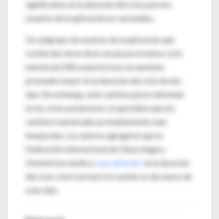
significativo en la duración del ciclo para los
usuarios de la aplicación no vacunados.
Un subgrupo de usuarios de la aplicación que
recibió dos dosis de la vacuna en el mismo ciclo
menstrual (358 usuarios) tuvo un aumento
promedio mayor en la duración del ciclo de dos
días.
Sin embargo, este cambio parece disminuir
en los ciclos posteriores, lo que indica que los
cambios menstruales probablemente sean
temporales.
Los autores agregaron que la
Federación Internacional de Ginecología y
Obstetricia clasifica
una variación
en la duración
del ciclo como normal si el cambio es de menos de
ocho días.