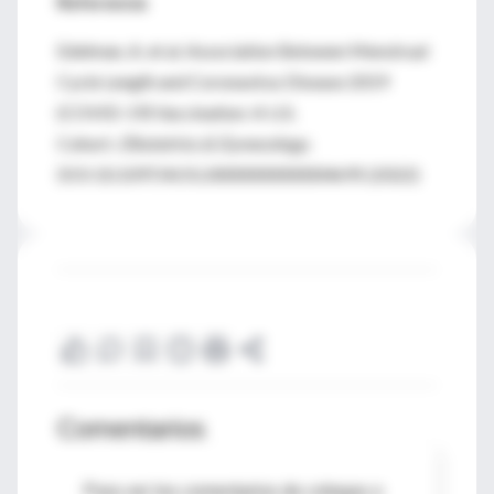
Referencia
Edelman, A. et al. Association Between Menstrual
Cycle Length and Coronavirus Disease 2019
(COVID-19) Vaccination: A U.S.
Cohort.
Obstetrics & Gynecology
.
DOI:10.1097/AOG.0000000000004695 (2022)
Comentarios
Para ver los comentarios de colegas o