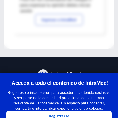
para expresar tu opinión debes iniciar
sesión
Ingresar a IntraMed
¡Acceda a todo el contenido de IntraMed!
Centro de Ayuda
Regístrese o inicie sesión para acceder a contenido exclusivo
y ser parte de la comunidad profesional de salud más
relevante de Latinoamérica. Un espacio para conectar,
Términos y condiciones
compartir e intercambiar experiencias entre colegas.
| Políticas de privacidad
Registrarse
| Todos los derechos reservados | Copyright 1997-2026