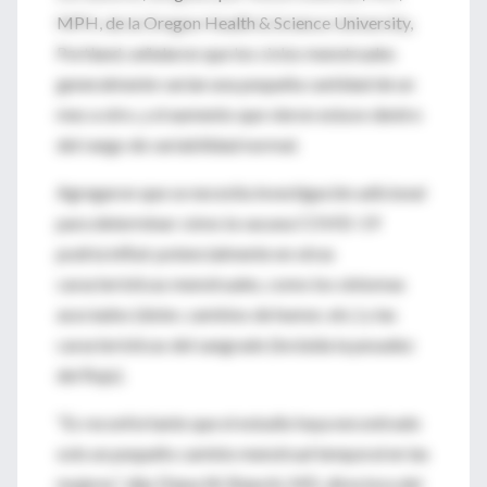
MPH, de la Oregon Health & Science University,
Portland, señalaron que los ciclos menstruales
generalmente varían una pequeña cantidad de un
mes a otro, y el aumento que vieron estuvo dentro
del rango de variabilidad normal.
Agregaron que se necesita investigación adicional
para determinar cómo la vacuna COVID-19
podría influir potencialmente en otras
características menstruales, como los síntomas
asociados (dolor, cambios de humor, etc.) y las
características del sangrado (incluida la pesadez
del flujo).
“Es reconfortante que el estudio haya encontrado
solo un pequeño cambio menstrual temporal en las
mujeres”, dijo Diana W. Bianchi, MD, directora del