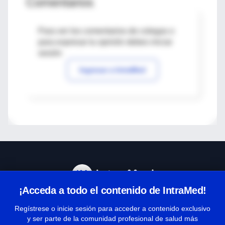
Comentarios
Para ver los comentarios de colegas o
para expresar tu opinión debes iniciar
sesión
Ingresar a IntraMed
¡Acceda a todo el contenido de IntraMed!
Centro de Ayuda
Regístrese o inicie sesión para acceder a contenido exclusivo
y ser parte de la comunidad profesional de salud más