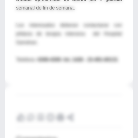
semanal de fin de semana.
Los interesados deberan contactarse con
jefatura de terapia intensiva del Hospital
Garrahan.
Telefono:
4308-4300- Int. 1426 - 15-491-60131