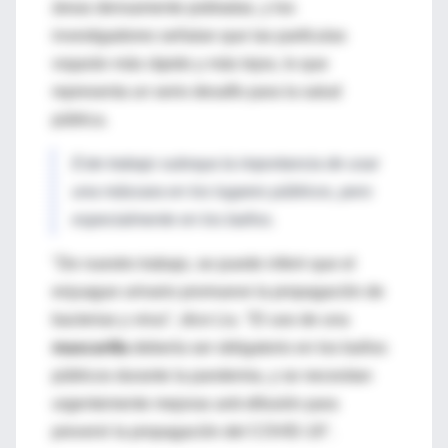
áreas densamente pobladas, y los
investigadores señalan que las partículas
viajarán más rápido y más lejos, lo que
representa un serio desafío para la salud
pública.
Este trabajo subraya la importancia de usar
una máscara en los lugares públicos, pero
especialmente en los baños.
"De nuestro trabajo, se puede inferir que el
enjuague urinario promueve la propagación de
bacterias y virus", dice Liu. "El uso de una
mascarilla
debería ser obligatorio en los baños
públicos durante la pandemia, y se necesitan
urgentemente mejoras anti-difusión para
prevenir la propagación del COVID-19".