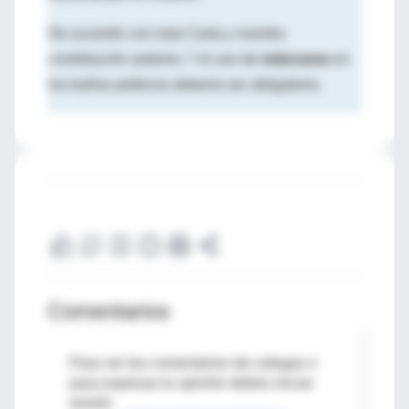
De acuerdo con esta Carta y nuestra
contribución anterior, 7 el uso de
máscaras
en
los baños públicos debería ser obligatorio.
Comentarios
Para ver los comentarios de colegas o
para expresar tu opinión debes iniciar
sesión