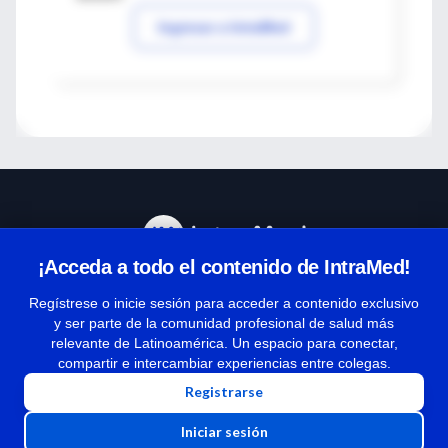
Ingresar a IntraMed
¡Acceda a todo el contenido de IntraMed!
Centro de Ayuda
Regístrese o inicie sesión para acceder a contenido exclusivo
y ser parte de la comunidad profesional de salud más
relevante de Latinoamérica. Un espacio para conectar,
Términos y condiciones
compartir e intercambiar experiencias entre colegas.
| Políticas de privacidad
Registrarse
| Todos los derechos reservados | Copyright 1997-2026
Iniciar sesión