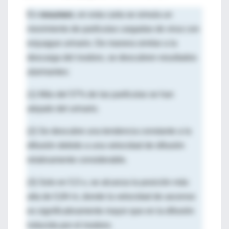
En
resumen
, en esta carta se simula un
movimiento de partículas cargadas de virus con
enjuague urinario. De manera similar a la
descarga del inodoro, se descubren resultados
alarmantes:
(1) Más del 57% de las partículas se han
alejado del urinario.
(2) Se descubre una tendencia constante a la
difusión debido a una velocidad de difusión
relativamente considerable.
(3) Solo en 5,5 s, se alcanza la posición más
alta de 0,84 m, donde la velocidad de ascenso
es significativamente mayor que en la difusión
inducida por el inodoro.