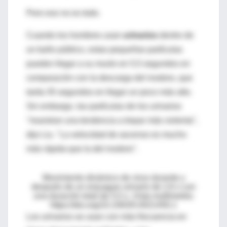
Pero eso no es todo.
Cuando los hombres usan
urinarios
dentro de
un baño público, estas pequeñas partículas
pueden llegar a su muslo en 5,5 segundos en
comparación con la descarga del inodoro, que
tarda 35 segundos en llegar un poco más alto.
Sin embargo, las partículas de los urinarios
"muestran una tendencia a trepar más violenta",
dijo Liu. "La velocidad de ascenso es mucho
más rápida que la del inodoro".
Movimiento dinámico de virus durante y
después de un enjuague urinario de 2,6 s con
una duración total de 5,5 s.
Vista multimedia:
https://doi.org/10.1063/5.0021450.1
Los urinarios se usan con más frecuencia en