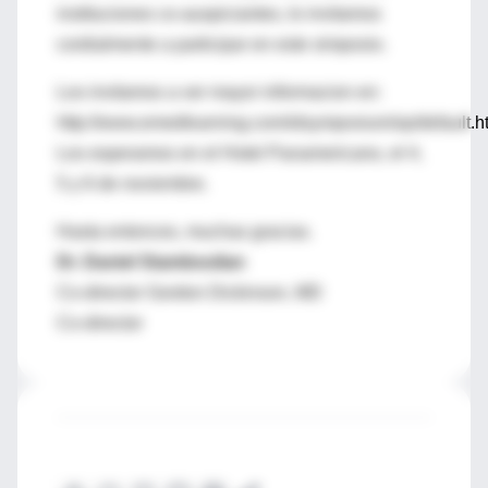
instituciones co-auspiciantes, lo invitamos
cordialmente a participar en este simposio.
Los invitamos a ver mayor informacion en:
http://www.emedlearning.com/idsymposium/sp/default.h
Los esperamos en el Hotel Panamericano, el 4,
5 y 6 de noviembre.
Hasta entonces, muchas gracias.
Dr. Daniel Stamboulian
Co-director Gordon Dickinson, MD
Co-director