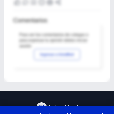
Comentarios
Para ver los comentarios de colegas o
para expresar tu opinión debes iniciar
sesión
Ingresar a IntraMed