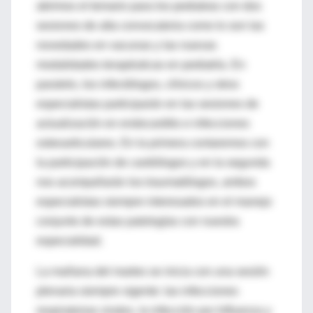
abrimos el temario para los pediatras con dos
sesiones de alta convocatoria como lo son las
novedades en vacunas y las nuevas
modalidades terapéuticas en pediatría. En
paralelo, los infectólogos, clínicos y otros
especialistas participarán en las sesiones de
actualización en endocarditis e infecciones
osteoarticulares. En la primera contaremos con
la participación de cardiólogos y en la segunda
nos acompañarán los traumatólogos, ambos
especialistas siempre interesados en el manejo
conjunto de estas patologías con nuestra
especialidad.
La mañana del martes se inicia con una sesión
plenaria siempre vigente: las infecciones
respiratorias virales, la infección por Influenza y