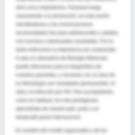
otros virus respiratorios. Pasamos luego
nuevamente a la prevención, en esta sesión
orientándonos a las inmunizaciones
recomendadas hoy para adolescentes y adultos,
con muchas e interesantes novedades. Por la
tarde enfocamos la importancia de comprender
lo que el Laboratorio de Biología Molecular
puede ofrecernos para el diagnóstico de
nuestros pacientes, y cerramos con un área de
la infectología con novedades permanentes: el
sida y la infección por HIV. Nos acompañarán,
como es habitual, los más prestigiosos
epecialistas de nuestro país, junto a un
destacado panel internacional.
En nombre del comité organizador y de las