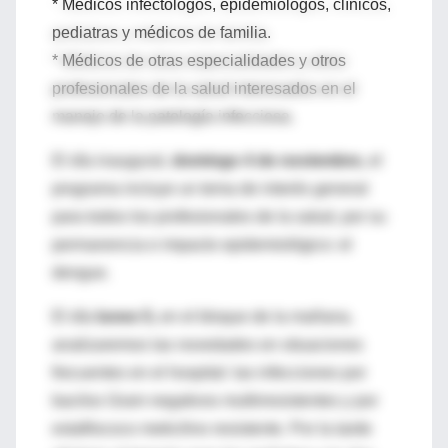
* Médicos infectólogos, epidemiólogos, clínicos,
pediatras y médicos de familia.
* Médicos de otras especialidades y otros
profesionales de la salud interesados en el
manejo de la patología infecciosa.
El día inaugural,
domingo 4 de noviembre,
el
programa incluye un tema de interés general
para todos los profesionales de la salud, por su
permanencia e impacto epidemiológico: el
dengue.
El día
lunes 5,
en el bloque de la mañana,
analizaremos las novedades en situaciones
frecuentes en el hospital: las infecciones por
bacilos Gram negativos multirresistentes y por
estafilococo meticilino resistente. Por la tarde