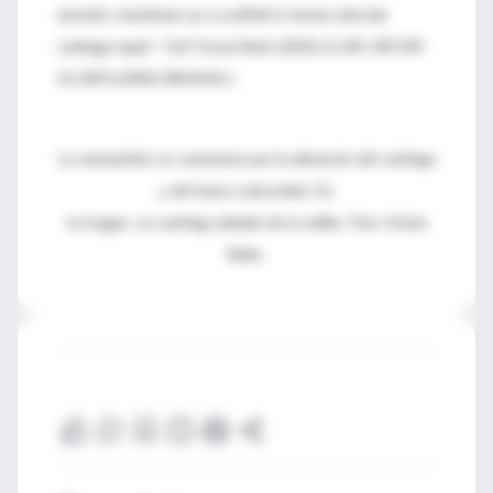
amniotic membrane as a scaffold in human articular
cartilage repair”. Cell Tissue Bank (2010) 11:183–195 DOI
10.1007/s10561-009-9144-1.
La osteoartritis se caracteriza por la alteración del cartílago
y del hueso subcondral. En
la imagen, un cartílago dañado de la rodilla. Foto: Kristie
Wells.