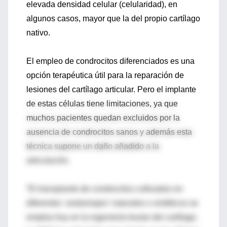
elevada densidad celular (celularidad), en
algunos casos, mayor que la del propio cartílago
nativo.
El empleo de condrocitos diferenciados es una
opción terapéutica útil para la reparación de
lesiones del cartílago articular. Pero el implante
de estas células tiene limitaciones, ya que
muchos pacientes quedan excluidos por la
ausencia de condrocitos sanos y además esta
técnica supone un daño añadido a la
articulación.
“El transplante de condrocitos cultivados en
diferentes ‘andamiajes’ naturales o sintéticos se
emplea hoy en la ingeniería tisular del cartílago.