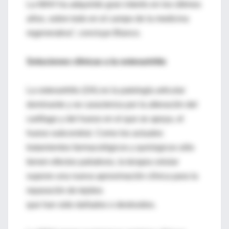
La MAH ha adquirido gran interés en los últimos
años, sobre todo en el campo de la medicina
regenerativa”, concluye Blanco.
Soluciones clínicas a la osteoartritis
La osteoartritis (OA) es la patología articular
dominante y se caracteriza por la alteración del
cartílago y del hueso en el que se apoya, el
hueso subcondral. Como los actuales
tratamientos farmacológicos y quirúrgicos sólo
tienen efectos paliativos, la terapia celular
supone una nueva aproximación clínica para la
reparación de tejidos
que han sido dañados o destruidos.