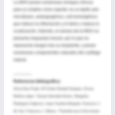
La MAH posee numerosas ventajas clínicas
para su empleo como soporte: es un tejido anti-
microbiano, antangiogénico, anti-tumorigénico
que reduce la inflamación y el dolor y mejora la
cicatrización. Además, el amnios de la MAH no
presenta respuesta inmune, por lo que no
representa riesgos tras su trasplante, y posee
numerosos componentes naturales del cartílago
natural.
--------------
Referencia bibliográfica:
Silvia Díaz-Prado; Mª Esther Rendal-Vázquez; Emma
Muiños-López; Tamara Hermida-Gómez; Margarita
Rodríguez-Cabarcos; Isaac Fuentes-Boquete; Francisco J.
de Toro; Francisco J. Blanco. “Potential use of the human