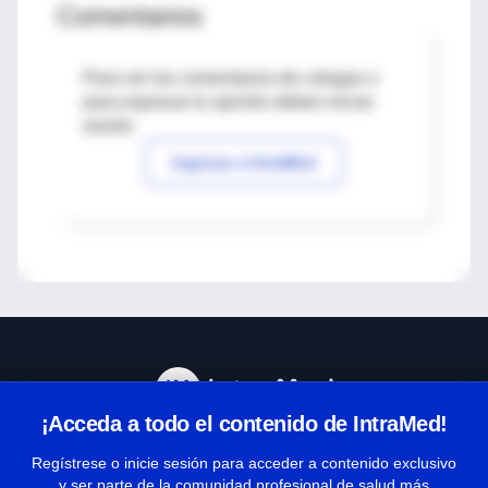
Comentarios
Para ver los comentarios de colegas o
para expresar tu opinión debes iniciar
sesión
Ingresar a IntraMed
¡Acceda a todo el contenido de IntraMed!
Centro de Ayuda
Regístrese o inicie sesión para acceder a contenido exclusivo
y ser parte de la comunidad profesional de salud más