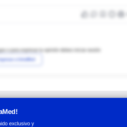
as o para expresar tu opinión debes iniciar sesión
ngresar a IntraMed
raMed!
ido exclusivo y