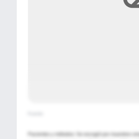
Fuente
:
Pacientes y métodos: Se escogió por muestreo simp