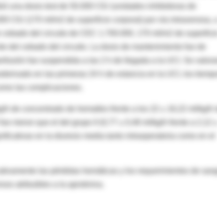
ibió una dosis test de 50.000 CIU (unidades inhibidoras de
.000 CIU (170 ml/m2 de superficie corporal) por vía intravenosa, 
e cebado del circuito de CEC 1.700.000, 170 ml/m2 de superfici
e del cebado del circuito. La dosis de mantenimiento fue de
rfusión fue suspendida a las 2 h de llegada a la UCI. Se valor
erivado en las primeras 24 h de estancia en la UCI, los tiemp
 como las complicaciones.
g/h de concentrado de hematíes frente a los 22 ± 16,22 ml/kg/h 
fue menor que el del grupo II (0,77 ± 0,48 ml/kg/h frente a 2,12 
gnificativas en la diuresis media tanto intraoperatoria como en el
cativamente las pérdidas hemáticas y los requerimientos de san
os atribuibles a la aprotinina.