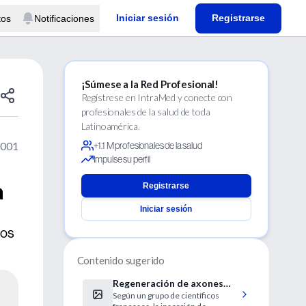
Iniciar sesión
Registrarse
tos
Notificaciones
¡Súmese a la Red Profesional!
Regístrese en IntraMed y conecte con
profesionales de la salud de toda
Latinoamérica.
2001
+1.1 M profesionales de la salud
Impulse su perfil
a
Registrarse
Iniciar sesión
ños
Contenido sugerido
Regeneración de axones
Según un grupo de científicos
medulares por medio de