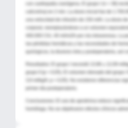
con cardiopatía cianógena. El grupo I (n = 36) rec
calicreína) en 2 min. La dosis inicial fue de 1.700
una velocidad de infusión de 150 ml/h. La dosis d
corporal, reemplazándose a un volumen equivalent
400.000 CIU, 40 ml/m2/h por vía intravenosa. La pe
las pérdidas hemáticas y las necesidades de hemod
quirúrgicos, la diuresis intra y postoperatoria, así
Resultados: El grupo I necesitó 13,96 ± 12,09 ml/k
grupo II (p < 0,05). El volumen drenado del grupo I 
3,9 ml/kg/h; p < 0,05). No existieron diferencias si
primer día postoperatorio.
Conclusiones: El uso de aprotinina reduce signifi
homóloga. No se objetivaron efectos clínicos advers