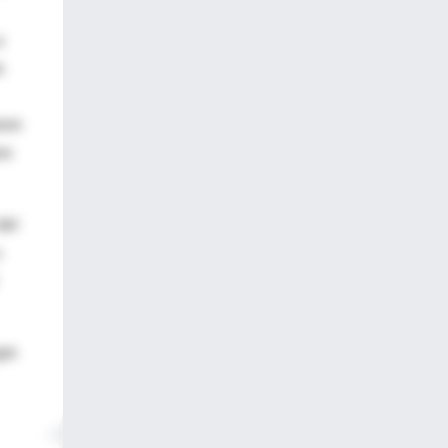
a
e
aron
os
del
±
gre