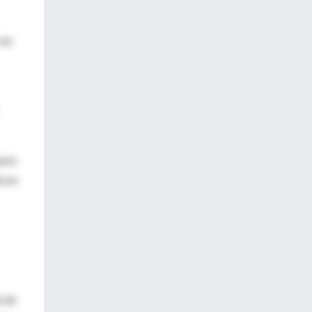
 en
ueos
áceo
a de