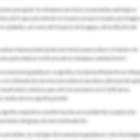
tesistas para guiar los bloqueos nerviosos en pacientes quirúrgicos
descubrió que este método no invasivo proporcionaba una imagen
ircundantes, así como del trayecto de la aguja y de la difusión del
rueban el gran potencial de esta técnica para reducir el número de
como para mejorar la eficacia de los bloqueos satisfactorios".
 la anestesia guiada por ecografía y la neuroestimulación en bloq
os con estimulación nerviosa necesitaron una dosis adicional de opi
nsuficiente, mientras que sólo fue necesario en el 3,6% de los
r medio de la ecografía portátil.
cografía requirieron monitorización en la unidad de recuperación
pacientes del grupo de neuroestimulación.
 portátiles, las ventajas de la anestesia guiada por esta tecnologí