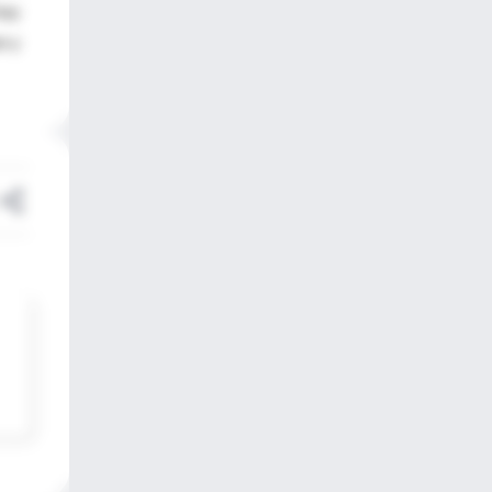
hay
n y