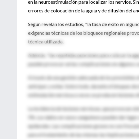
en la neuroestimulación para localizar los nervios. S
errores de colocación de la aguja y de difusión del a
Según revelan los estudios, "la tasa de éxito en algu
exigencias técnicas de los bloqueos regionales provoc
técnica utilizada.
Además, "las repetidas punciones para colocar la agu
pueden provocar serias complicaciones en algunos ca
A través de una gestión adecuada de los previsibles
anticipar y evitar. Sobre todo, durante el bloqueo d
estimulación nerviosa a veces se producen lesiones d
La incidencia de lesiones nerviosas, que provocan sín
5%. Los daños en vasos sanguíneos pueden dar lugar
epidurales. Las complicaciones graves no son frecue
para el tratamiento de las mismas las implicaciones p