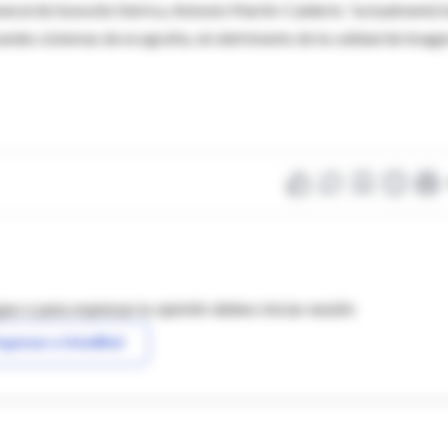
neral de Sonosite Ibérica, Antonio Martín-Calderín, "actualmente 
ndes sistemas de ecografía, sin detrimento de la calidad de image
as o para expresar tu opinión debes iniciar sesión
ngresar a IntraMed