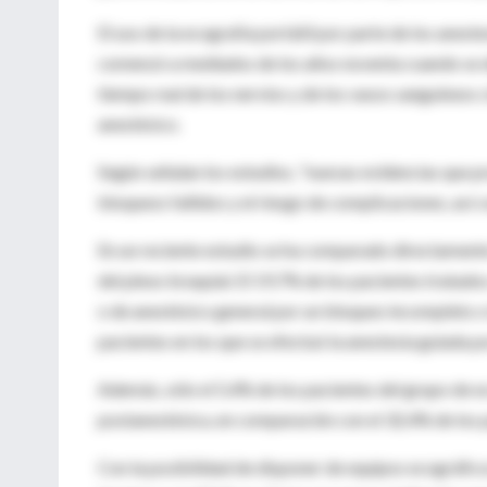
El uso de la ecografía portátil por parte de los anes
comenzó a mediados de los años noventa cuando se 
tiempo real de los nervios y de los vasos sanguíneos c
anestésico.
Según señalan los estudios, "nuevas evidencias que p
bloqueos fallidos y el riesgo de complicaciones, así 
En un reciente estudio se ha comparado directamente
del plexo braquial. El 19,7% de los pacientes tratad
o de anestésico general por un bloqueo incompleto o i
pacientes en los que se efectuó la anestesia guiada po
Además, sólo el 5,4% de los pacientes del grupo de e
postanestésica, en comparación con el 32,4% de los 
Con la posibilidad de disponer de equipos ecográficos