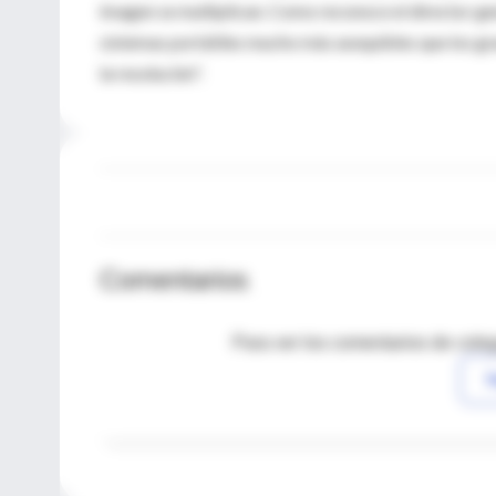
imagen se multiplican. Como reconoce el director ge
sistemas portátiles mucho más asequibles que los gra
la resolución".
Comentarios
Para ver los comentarios de coleg
I