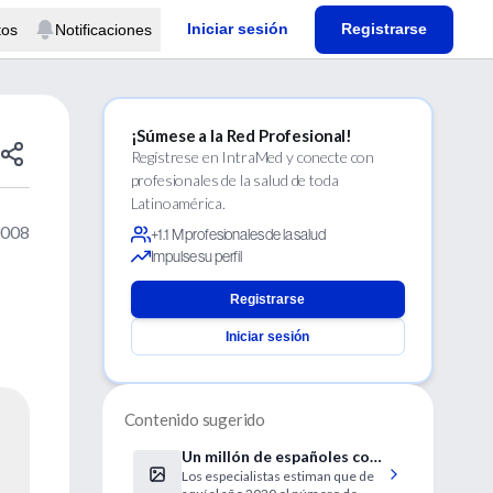
Iniciar sesión
Registrarse
tos
Notificaciones
¡Súmese a la Red Profesional!
Regístrese en IntraMed y conecte con
profesionales de la salud de toda
Latinoamérica.
2008
+1.1 M profesionales de la salud
Impulse su perfil
Registrarse
Iniciar sesión
Contenido sugerido
Un millón de españoles con
Los especialistas estiman que de
glaucoma