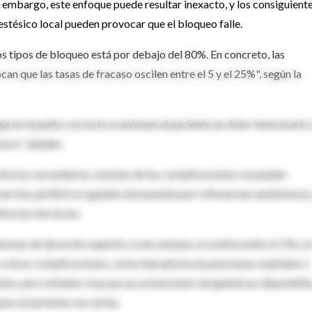
in embargo, este enfoque puede resultar inexacto, y los consiguient
nestésico local pueden provocar que el bloqueo falle.
nos tipos de bloqueo está por debajo del 80%. En concreto, las
an que las tasas de fracaso oscilen entre el 5 y el 25%", según la
ja en el punto correcto ocasionan al paciente un dolor innecesario 
sos", añaden.
 efectos secundarios, muchas de las complicaciones se pueden
e nervios periféricos guiado únicamente por referencias anatómicas
irectas nerviosas.
tomas de duración superior a una semana, se estima entre el 1% y e
 a otras complicaciones, como hematoma en punciones espinales y
ntes, pero al haber muy pocas actuaciones terapéuticas disponible
ara el paciente son serias.