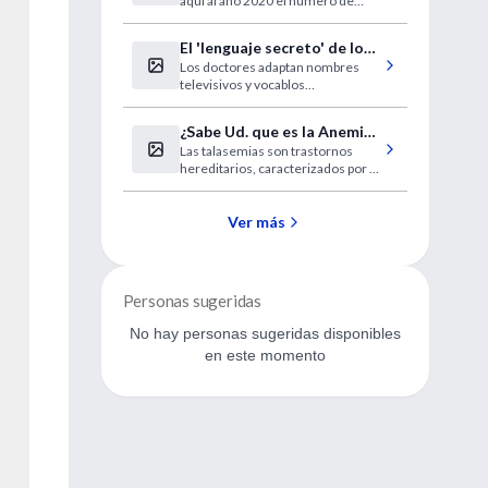
aquí al año 2020 el número de
ciegos se duplicará en todo el
mundo.
El 'lenguaje secreto' de los
Los doctores adaptan nombres
médicos
televisivos y vocablos
informáticos para su día a día
¿Sabe Ud. que es la Anemia
Las talasemias son trastornos
de Cooley?
hereditarios, caracterizados por la
producción anormal de
hemoglobina, que ocasionan
disminución en su producción y
Ver más
destrucción excesiva de los
glóbulos rojos.
Personas sugeridas
No hay personas sugeridas disponibles
en este momento