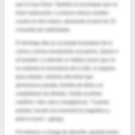
que la hace llorar. También le aconsejan que no
tome medicación. La buena noticia: pueden
curarla en tres meses, abonando el pack de 24
consultas por adelantado.
El domingo ella ya no puede levantarse de la
cama y camina arrastrando una pierna. Quiere ir
al hospital. La atiende un médico joven que no
se molesta en levantarse de la silla, ni siquiera
para saludar, mientras ella tiene que
permanecer parada, tiembla de dolor y le
castañetean los dientes. Vuelta al primer
casillero: más calor y analgésicos. "Cuando
puedas, hacete una resonancia magnética y
pedí un turno", agrega.
Por fortuna y a riesgo de aburrirlo, querido lector,