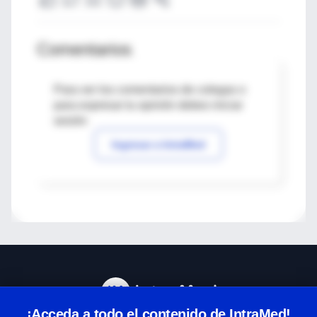
Comentarios
Para ver los comentarios de colegas o
para expresar tu opinión debes iniciar
sesión
Ingresar a IntraMed
¡Acceda a todo el contenido de IntraMed!