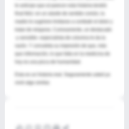
le anticipo que al parecer esta historia tendrá
final feliz: en un alarde de sentido común, la
madre le sugiriere limitarse a combatir el dolor y
tratar de relajarse. Curiosamente, un destacado
-y sensible- especialista de columna le da la
razón. Y convalida su impresión de que, más
que información, lo que falta en la medicina de
hoy es una pizca de humanidad.
Esta es un historia real. Seguramente usted ya
vivió algo similar.