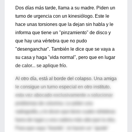
Dos días más tarde, llama a su madre. Piden un
turno de urgencia con un kinesiólogo. Este le
hace unas torsiones que la dejan sin habla y le
informa que tiene un "pinzamiento" de disco y
que hay una vértebra que no pudo
"desenganchar". También le dice que se vaya a
su casa y haga "vida normal", pero que en lugar
de calor... se aplique frío.
Al otro día, está al borde del colapso. Una amiga
le consigue un turno especial en otro instituto,
esta vez abocado exclusivamente a solucionar
problemas de columna. Le piden una
radiografía, y le dicen que tiene cuatro vértebras
fuera de lugar y una cadera más alta que la otra.
Para que vaya "tirando", le hacen un "ajuste"