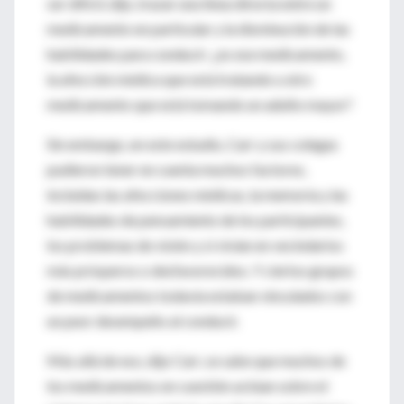
ser difícil, dijo, trazar una línea directa entre un
medicamento en particular y la disminución de las
habilidades para conducir: ¿es ese medicamento,
la afección médica que está tratando u otro
medicamento que está tomando un adulto mayor?
Sin embargo, en este estudio, Carr y sus colegas
pudieron tener en cuenta muchos factores,
incluidas las afecciones médicas, la memoria y las
habilidades de pensamiento de los participantes,
los problemas de visión y si vivían en vecindarios
más prósperos o desfavorecidos. Y ciertos grupos
de medicamentos todavía estaban vinculados con
un peor desempeño al conducir.
Más allá de eso, dijo Carr, se sabe que muchos de
los medicamentos en cuestión actúan sobre el