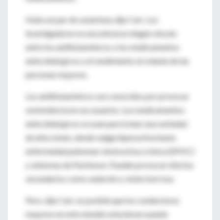
Hubo un par de
sorpresas
, dijo Carr. Los
investigadores no encontraron ningún vínculo
entre los antihistamínicos o los medicamentos
anticolinérgicos y el rendimiento al volante de las
personas mayores.
Los antihistamínicos son conocidos por provocar
somnolencia en sus usuarios. Los medicamentos
anticolinérgicos se usan para tratar una variedad
de afecciones, desde vejiga hiperactiva hasta
enfermedad pulmonar obstructiva crónica (EPOC)
y síntomas de Parkinson. Pueden provocar efectos
secundarios como sedación y visión borrosa.
Pero, dijo Carr, es posible que los conductores
mayores en este estudio estuvieran usando