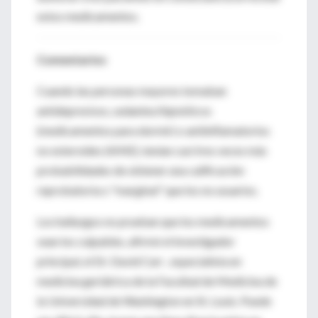
estos medicamentos.
Comentarios
Cuando las personas mayores tomaban
antidepresivos, sedantes/hipnóticos
(medicamentos para dormir) o antiinflamatorios
no esteroides (AINE), tenían casi tres veces más
probabilidades de obtener una calificación
reprobatoria o "marginal" que los no usuarios.
Los hallazgos no prueban que los medicamentos
sean los culpables, afirmó el investigador
principal, el Dr. David Carr , especialista en
medicina geriátrica de la Facultad de Medicina de
la Universidad de Washington en St. Louis. Puede