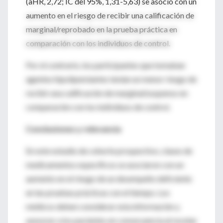
(aHR, 2,72; IC del 95%, 1,31-5,63) se asoció con un
aumento en el riesgo de recibir una calificación de
marginal/reprobado en la prueba práctica en
comparación con los individuos de control.
Por el contrario, los participantes que tomaban
agentes hipolipemiantes tenían un menor riesgo de
recibir una calificación de marginal/suspenso en
comparación con los individuos de control.
Conclusiones y relevancia
En este estudio de cohorte prospectivo, clases de
medicamentos específicos se asociaron con un
aumento en el riesgo de un desempeño deficiente
en las pruebas prácticas con el tiempo. Los
médicos deben considerar esta información y
asesorar a los pacientes en consecuencia al recetar