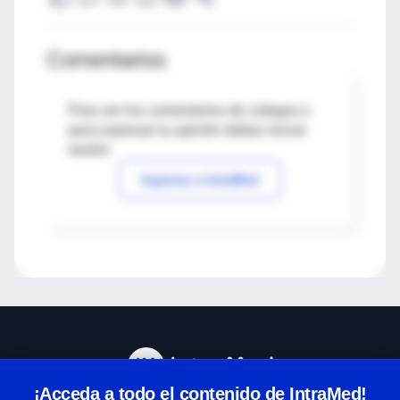
Comentarios
Para ver los comentarios de colegas o
para expresar tu opinión debes iniciar
sesión
Ingresar a IntraMed
¡Acceda a todo el contenido de IntraMed!