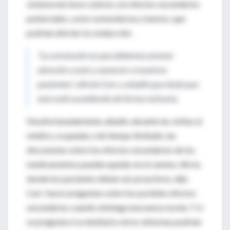
sistema nervioso central, con efectos secundarios
potenciales, como somnolencia y mareos, que
podrían afectar la conducción.
"La conclusión es que debemos prestar
atención a esto y asesorar a nuestros
pacientes", afirmó Carr, y añadió que duda que
esto esté sucediendo de forma rutinaria.
Desafortunadamente, añadió, durante las visitas al
médico, ocupadas y de tiempo limitado, las
discusiones sobre los efectos secundarios de los
medicamentos pueden quedar en el camino. Ahí es
donde los pacientes deben ser proactivos, dijo
Carr: hacer preguntas sobre los posibles efectos
secundarios cuando obtenga una nueva receta. Y si
se pregunta si su lentitud u otros síntomas podrían