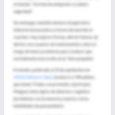
el estudio. "Se trata de anteponer su salud y
seguridad".
Sin embargo, también destacó el papel de la
industria farmacéutica a la hora de abordar la
cuestión. Hay mejores formas, afirmó Nelson, de
alertar a los usuarios de medicamentos sobre el
riesgo de tener problemas para conducir, que
normalmente está oculto en la "letra pequeña".
El estudio, publicado el 29 de septiembre en
JAMA Network Open
, involucró a 198 adultos
que tenían 73 años, en promedio, al principio.
Ninguno tenía signos de deterioro cognitivo
(problemas con la memoria, el juicio u otras
habilidades de pensamiento).