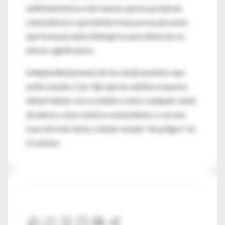
antihistamínicos más nuevos que no producen
somnolencia o que hubiera muy pocas personas
que tomaran anticolinérgicos para detectar un
efecto significativo.
Independientemente de los medicamentos que
estén usando, Carr dijo que los adultos mayores
deben hablar con su médico sobre cualquier señal
de alerta, como sentirse somnoliento o con una
reacción más lenta, o haber estado "en peligro" en
el camino.