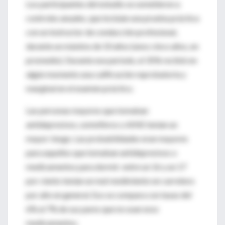
Los participantes del estudio se sometieron a
controles anuales, que incluían una prueba práctica
con un instructor de conducción profesional,
durante un máximo de 10 años (unos cinco años, en
promedio). Durante ese período, el 35% recibió en
algún momento una calificación reprobatoria y
marginal en el examen práctico.
Las personas mayores que tomaban
antidepresivos, somníferos o AINE tenían un
mayor riesgo. Las probabilidades eran mayores
para aquellos que tomaban antidepresivos o
medicamentos para dormir: entre un 16 y un 17
por ciento tenían un mal rendimiento en carretera
por año en general. Eso se compara con tasas del
6% al 7% de sus pares que no usan esos
medicamentos.