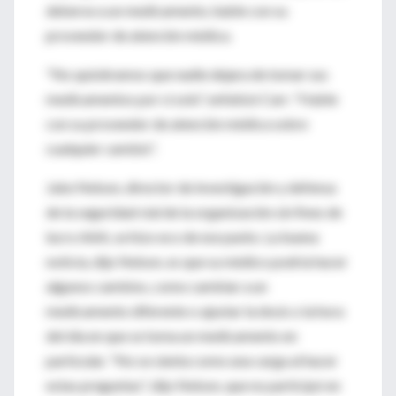
deberse a un medicamento, hable con su
proveedor de atención médica.
"No quisiéramos que nadie dejara de tomar sus
medicamentos por sí solo", enfatizó Carr. "Hable
con su proveedor de atención médica sobre
cualquier cambio".
Jake Nelson, director de investigación y defensa
de la seguridad vial de la organización sin fines de
lucro AAA, se hizo eco de ese punto. La buena
noticia, dijo Nelson, es que su médico podría hacer
algunos cambios, como cambiar a un
medicamento diferente o ajustar la dosis o la hora
del día en que se toma un medicamento en
particular. "No se sienta como una carga al hacer
estas preguntas", dijo Nelson, que no participó en