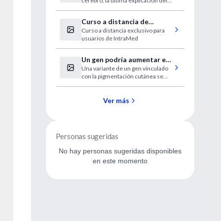
cerebro, la última explicación del
cerebro
Parkinson
Curso a distancia de
Curso a distancia exclusivo para
Electrocardiografía clínica
usuarios de IntraMed
Un gen podría aumentar el
Una variante de un gen vinculado
riesgo de melanoma,
con la pigmentación cutánea se
incluso sin exposición al sol
asocia con unas mayores
probabilidades del letal cáncer de
la piel en un estudio
Ver más
Personas sugeridas
No hay personas sugeridas disponibles
en este momento