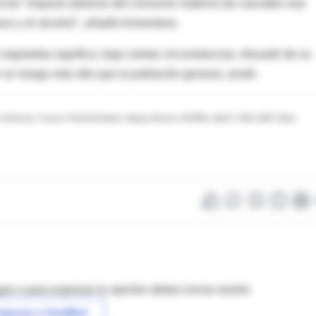
encial "impacto adverso del consumo materno de cannabis sea
co y el alcohol", añadió Armentano.
reguladas significa, bajo ciertas circunstancias, disuadir de su
un riesgo más alto que la población general, anotó.
y of Arizona, Tucson; Paul Armentano, deputy director, NORML; April 5, 2016, BMJ Open
as o para expresar tu opinión debes iniciar sesión
ngresar a IntraMed