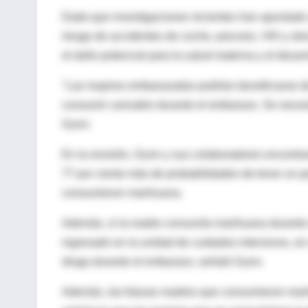
Dado que investigaciones recientes han apuntado
riesgo de accidentes de coche, psicosis, VIH y otr
el daño potencial para la salud materna y el desarro
"Las mujeres embarazadas podrían beneficiarse de
consumir cannabis durante el embarazo. Se necesi
Gunn.
En la revisión, Gunn y sus colaboradores encontra
77 por ciento más de probabilidades de tener un 
consumieron marihuana.
Además, si la madre consumía marihuana durante e
ingresado en la unidad de cuidados intensivos, 
droga durante el embarazo, señaló Gunn.
Además, las futuras madres que consumieron mari