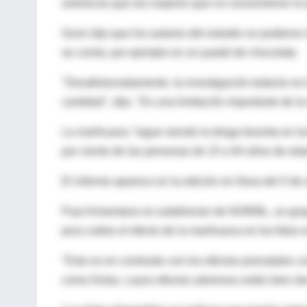
anémicas que las mujeres que no consumieron la d
Gunn dijo que los autores del estudio no pudieron d
se comía, por ejemplo en un pastel de chocolate.
"Desafortunadamente, la investigación todavía no
cantidad", dijo. "Es una limitación importante de 
La marihuana "sigue siendo la droga favorita en los
por ciento de las personas de 15 a 64 años de eda
El informe aparece en la edición en línea del 5 de 
Paul Armentano es subdirector de NORML, un grupo
poco sobre el efecto de la marihuana en los fetos e
"Esto es en contraste con los efectos prenatales c
como lícitas, cuyos efectos adversos están bien d