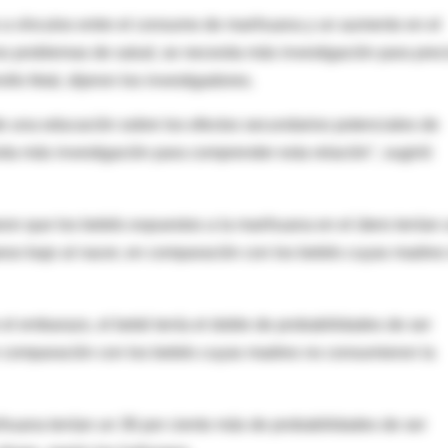
 a vínculos entre el consumo de marihuana y un aumento en el
os problemas de salud, se necesita más investigación para prec
llo fetal, dijeron los investigadores.
 una educación sobre los efectos secundarios potenciales de
ta más investigación para comprender esta relación", sugirió
ron que los bebés expuestos a la marihuana en el útero tenían 
peso bajo al nacer, en comparación con los bebés cuyas madres
l embarazo, el bebé tenía el doble de probabilidades de ser
en comparación con los bebés cuyas madres no consumieron la
huana tenían un 36 por ciento más de probabilidades de ser