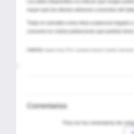
Los datos disponibles no indican que ningún pot
mayor que los efectos adversos conocidos del taba
Tratar el cannabis como otras sustancias legales y 
consumo en ciertas poblaciones que podrían tener 
FUENTES:
Jayleen Gunn, Ph.D., assistant research scientist, Universit
Comentarios
Para ver los comentarios de coleg
I