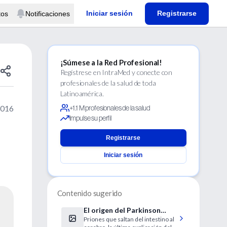
Iniciar sesión
Registrarse
tos
Notificaciones
¡Súmese a la Red Profesional!
Regístrese en IntraMed y conecte con
profesionales de la salud de toda
Latinoamérica.
2016
+1.1 M profesionales de la salud
Impulse su perfil
Registrarse
Iniciar sesión
Contenido sugerido
El origen del Parkinson
Priones que saltan del intestino al
podría estar fuera del