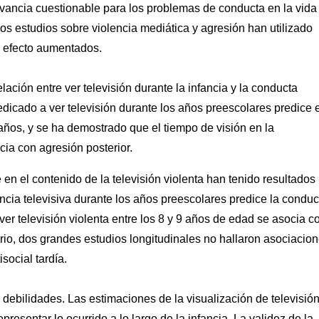
evancia cuestionable para los problemas de conducta en la vida
s estudios sobre violencia mediática y agresión han utilizado
e efecto aumentados.
ación entre ver televisión durante la infancia y la conducta
edicado a ver televisión durante los años preescolares predice e
años, y se ha demostrado que el tiempo de visión en la
cia con agresión posterior.
en el contenido de la televisión violenta han tenido resultados
ncia televisiva durante los años preescolares predice la conduc
 ver televisión violenta entre los 8 y 9 años de edad se asocia 
rio, dos grandes estudios longitudinales no hallaron asociacio
isocial tardía.
debilidades. Las estimaciones de la visualización de televisió
esentar lo ocurrido a lo largo de la infancia. La validez de la