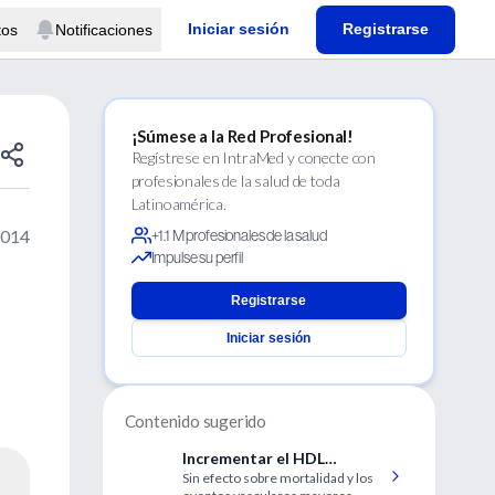
Iniciar sesión
Registrarse
tos
Notificaciones
¡Súmese a la Red Profesional!
Regístrese en IntraMed y conecte con
profesionales de la salud de toda
Latinoamérica.
2014
+1.1 M profesionales de la salud
Impulse su perfil
Registrarse
Iniciar sesión
Contenido sugerido
Incrementar el HDL
Sin efecto sobre mortalidad y los
Colesterol para reducir el