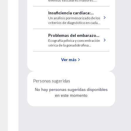
eventos vasculares mayores.
riesgo CV
Aunque los estudios
observacionales sugieren que
Insuficiencia cardíaca:
incrementar el HDL sería útil para
Un análisis pormenorizado de los
diagnóstico y tratamiento
reducir los eventos
criterios de diagnóstico en cada
cardiovasculares los ensayos
etapa evolutiva con sus
sustanciales no apoyan este
alternativas terapéuticas
concepto.
Problemas del embarazo
actualizadas.
Ecografía pélvica y concentración
intrauterino no viable al
sérica de la gonadotrofina
comienzo del primer
coriónica humana (GCh), pruebas
trimestre
fundamentales para el diagnóstico
y manejo de los problemas del
Ver más
embarazo temprano.
Personas sugeridas
No hay personas sugeridas disponibles
en este momento