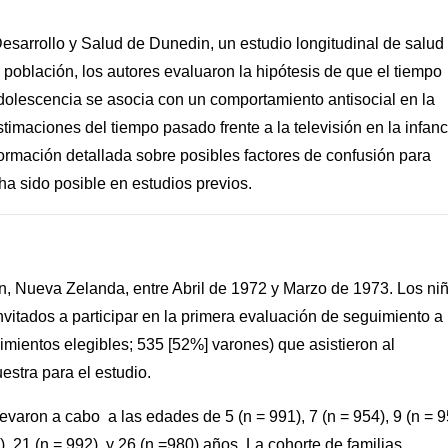
Desarrollo y Salud de Dunedin, un estudio longitudinal de salud
oblación, los autores evaluaron la hipótesis de que el tiempo
 adolescencia se asocia con un comportamiento antisocial en la
timaciones del tiempo pasado frente a la televisión en la infanc
formación detallada sobre posibles factores de confusión para
ha sido posible en estudios previos.
, Nueva Zelanda, entre Abril de 1972 y Marzo de 1973. Los ni
nvitados a participar en la primera evaluación de seguimiento a 
mientos elegibles; 535 [52%] varones) que asistieron al
estra para el estudio.
varon a cabo a las edades de 5 (n = 991), 7 (n = 954), 9 (n = 9
3), 21 (n = 992), y 26 (n =980) años. La cohorte de familias