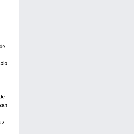
 de
s
sólo
 de
izan
us