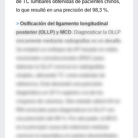
de TC lumbares obtenidas de pacientes chinos,
lo que resultó en una precisión del 98,3 %.
>
Osificación del ligamento longitudinal
posterior (OLLP) y MCD.
Diagnosticar la OLLP
únicamente mediante radiografías es un desafío.
Se empleó un enfoque de AP basado en redes
neuronales convolucionales (RNC) para
detectar la OLLP cervical en radiografías
simples, utilizando TC como estándar de
referencia. Esto demostró una precisión
diagnóstica un 20 % superior a la de los
cirujanos de columna. Otro estudio utilizó AA en
RM cervicales para diagnosticar la OLLP con
una precisión del 98 %. Por otra parte, la MCD
es la principal causa de estenosis medular
cervical no traumática en países desarrollados.