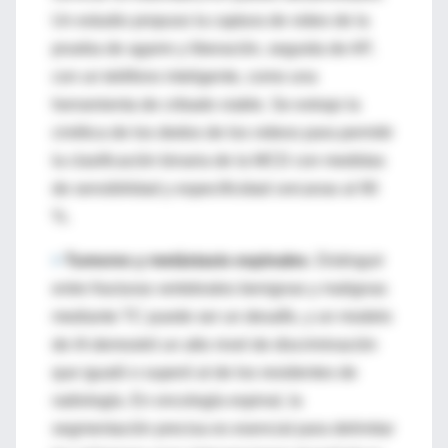
Un estudio propuso la captura de video de la
prueba de agarre y liberación, seguida de AP,
con un teléfono inteligente, como una
herramienta de cribado viable. Se extrajo la
cinética de los dedos de los videos para permitir
la clasificación binaria de la MCD con medidas
de sensibilidad y especificidad cercanas al 90
%.
>
Tumores y metástasis espinales
. Distinguir
entre fracturas vertebrales benignas y malignas
mediante TC puede ser un desafío, y un modelo
de IA demostró un alto nivel de discriminación
que igualó o superó al de los residentes de
radiología. En oncología espinal, la
segmentación precisa es esencial para delimitar