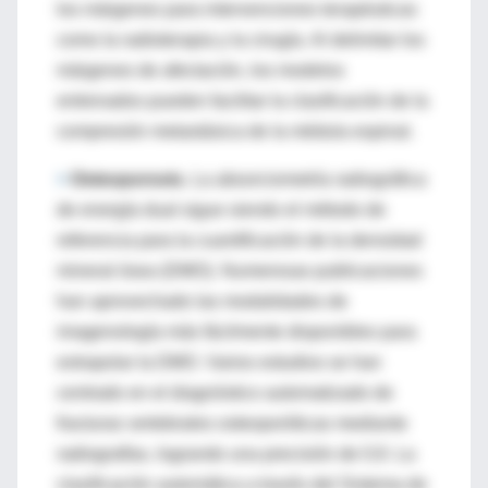
los márgenes para intervenciones terapéuticas
como la radioterapia y la cirugía. Al delimitar los
márgenes de afectación, los modelos
entrenados pueden facilitar la clasificación de la
compresión metastásica de la médula espinal.
>
Osteoporosis.
La absorciometría radiográfica
de energía dual sigue siendo el método de
referencia para la cuantificación de la densidad
mineral ósea (DMO). Numerosas publicaciones
han aprovechado las modalidades de
imagenología más fácilmente disponibles para
extrapolar la DMO. Varios estudios se han
centrado en el diagnóstico automatizado de
fracturas vertebrales osteoporóticas mediante
radiografías, logrando una precisión de 0,9. La
clasificación automática a través del Sistema de