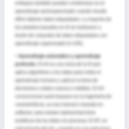
enfoques también pueden combinarse en el
aprendizaje semisupervisado cuando resulta
difícil obtener datos etiquetados. La mayoría de
los estudios basados en IA se realizaron a
través de conjuntos de datos etiquetados con
aprendizaje supervisado (n=100).
>
Aprendizaje automático y aprendizaje
profundo.
El AA es una rama de la IA que
aplica algoritmos a los datos para imitar el
aprendizaje humano y aplicar la toma de
decisiones a datos nuevos e inéditos. El AA
convencional suele basarse en la ingeniería de
características, ya sea manual o basada en
software, para extraer representaciones
analíticas de los datos sin procesar. El AP, un
subconjunto del AA, consiste en una estructura