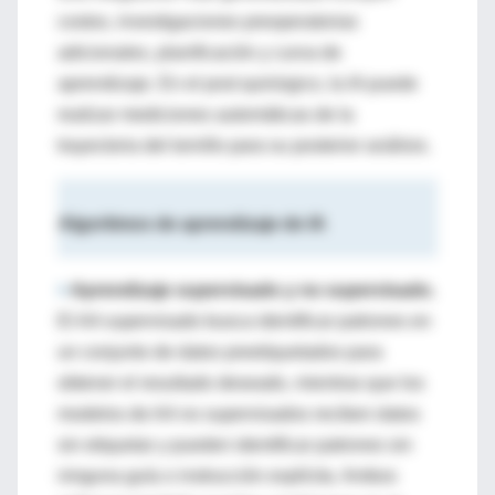
costos, investigaciones preoperatorias
adicionales, planificación y curva de
aprendizaje. En el post quirúrgico, la IA puede
realizar mediciones automáticas de la
trayectoria del tornillo para su posterior análisis.
Algoritmos de aprendizaje de IA
>
Aprendizaje supervisado y no supervisado.
El AA supervisado busca identificar patrones en
un conjunto de datos preetiquetados para
obtener el resultado deseado, mientras que los
modelos de AA no supervisados reciben datos
sin etiquetar y pueden identificar patrones sin
ninguna guía o instrucción explícita. Ambos