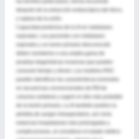
los tornillos pediculares, hernia recurrente
después de la extracción endoscópica del disco,
y ruptura de la unión.
Capacidad predictiva de la IA en metástasis
espinales. Los pacientes con metástasis
espinales y un tumor primario desconocido
deben someterse a una amplia gama de
pruebas diagnósticas invasivas que pueden
consumir tiempo y dinero. Los modelos RNC
pueden identificar las características tumorales
en secuencias convencionales de RM de
columna vertebral y sugerir el sitio más probable
de la lesión primaria. La IA también predice la
pérdida de sangre intraoperatoria, así como
estancias hospitalarias más prolongadas y
complicaciones, al considerar el estado médico