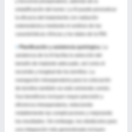
y funcional preoperatorio, además de la
estadificación del tumor. La IA puede pronosticar
la eficacia del tratamiento con radiación
estereotáctica mediante el análisis de las
características clínicas y los datos de la RM.
>
Planificación y asistencia quirúrgica.
La
asistencia de la IA facilita la selección del
tamaño de implante adecuado, así como el
recorrido y longitud de los tornillos. La
navegación intraoperatoria para la colocación
de tornillos también se está volviendo común.
Sus beneficios incluyen mayor precisión y
eficiencia intraoperatoria, reduciendo
notablemente las complicaciones y mejorando
los resultados. Sin embargo, los obstáculos para
una integración más generalizada incluyen