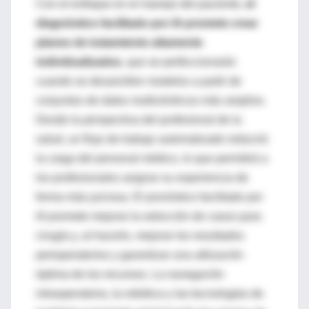
Con el enfoque en el manejo del paciente,
el
diagnóstico facilitado por IA promete crear
planes de tratamiento altamente
individualizados
, que se perfeccionarán
cuando se desarrollen modelos a partir de
conjuntos de datos multicéntricos más amplios.
Desde la perspectiva del profesional de la
salud, un flujo de trabajo automatizado reducirá
la carga del personal médico, lo que permitirá a
los profesionales asignar su experiencia de
forma más juiciosa. El pronóstico facilitado por
IA promete mejorar la selección de casos para
cirugía y, al hacerlo, mejorar los resultados
perioperatorios y garantizar una utilización
óptima de los recursos. La navegación
intraoperatoria, la robótica y las tecnologías de