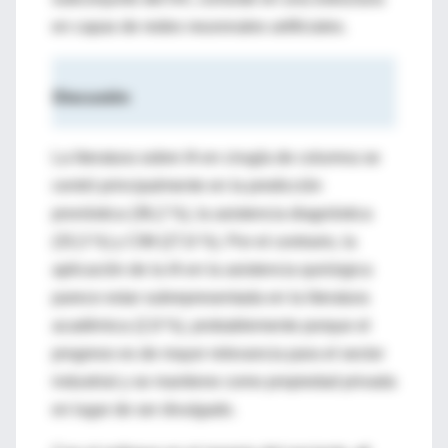
en capas de redes neuronales artificiales.
Discusión
La literatura sobre IA en cirugía de columna se
centró principalmente en la predicción
pronóstica (36,2 %), la asistencia diagnóstica
(33,3 %) y CIM (27,6 %). Por el contrario, la
aplicación de la IA en la asistencia quirúrgica
parece estar subrepresentada en la literatura
académica (2,9 %), probablemente porque el
progreso es de mayor relevancia para el sector
industrial y se mantiene como propiedad privada
en lugar de ser divulgado.