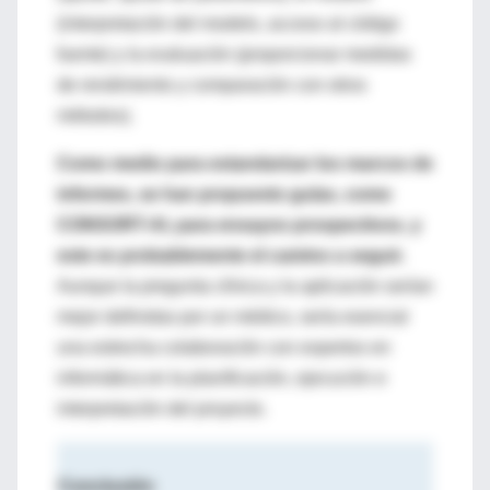
(interpretación del modelo, acceso al código
fuente) y la evaluación (proporcionar medidas
de rendimiento y comparación con otros
métodos).
Como medio para estandarizar los marcos de
informes, se han propuesto guías, como
CONSORT-AI, para ensayos prospectivos, y
este es probablemente el camino a seguir.
Aunque la pregunta clínica y la aplicación serían
mejor definidas por un médico, sería esencial
una estrecha colaboración con expertos en
informática en la planificación, ejecución e
interpretación del proyecto.
Conclusión