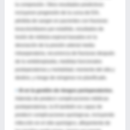
la compresión. Otros resultados predictivos
incluyeron progresión de la curva de EIA,
pérdida de sangre en pacientes con fracturas
toracolumbares por estallido, resultados de
lesión de médula espinal basados en la
desviación de la presión arterial media
intraoperatoria, recurrencia de fracturas después
de la vertebroplastia, medidas funcionales
postoperatorias y mortalidad, momento del alta y
destino, y riesgo de reingreso no planificado.
>
IA en la gestión de riesgos perioperatorios.
Además de predecir complicaciones médicas
postoperatorias, la IA también es capaz de
predecir complicaciones quirúrgicas, incluyendo
infección en el sitio quirúrgico, aflojamiento de