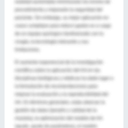
realidad aumentada minimizarán los errores de
procedimiento y mejorarán la seguridad del
paciente. Sin embargo, su mejor aplicación en
casos complejos para reducir gastos es a cargo
de un equipo quirúrgico familiarizado con la
cirugía, la tecnología relevante y sus
limitaciones.
El aumento exponencial de la investigación
científica sobre la aplicación del AA en las
disciplinas biológicas y médicas ha dado lugar a
la formulación de recomendaciones para
mejorar la evaluación y la reproducibilidad del
AA. En términos generales, estas abarcan la
gestión de datos (tamaño y calidad de la
muestra), la optimización del modelo de AA
(ajuste, ajuste de parámetros), el modelo