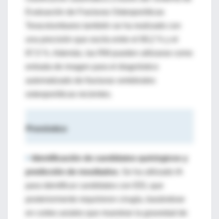
Evaluación de Fracturas Osteoporóticas
Toracolumbares también se ha realizado con
una precisión que oscila entre el 69,2 % y el
87,5 %. Además, las RM pueden utilizarse como
entrada de imagen para el diagnóstico
automatizado de fracturas vertebrales
osteoporóticas recientes.
Pronóstico
>
Identificación de candidatos quirúrgicos y
predicción de resultados.
Se ha utilizado IA
para identificar candidatos con EEL que
posteriormente requirieron cirugía, basándose
en cortes axiales que muestran la gravedad de