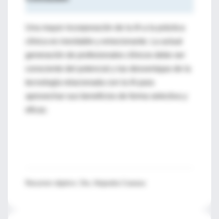
Una mayor incorporación de la IA a la práctica
clínica es inevitable y emocionante. La actual
generación de profesionales clínicos debe ser
consciente del potencial y las desventajas de la
tecnología relacionada con la IA para
aprovechar sus beneficios de forma selectiva y
eficaz.
Resumen objetivo:
Dra. Alejandra Coarasa