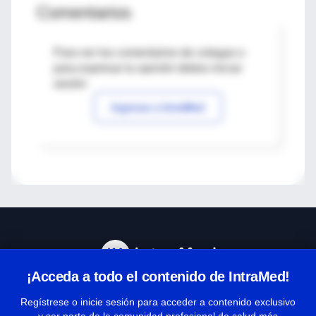
Comentarios
Para ver los comentarios de colegas o
para expresar tu opinión debes iniciar
sesión
Ingresar a IntraMed
¡Acceda a todo el contenido de IntraMed!
Centro de Ayuda
Regístrese o inicie sesión para acceder a contenido exclusivo