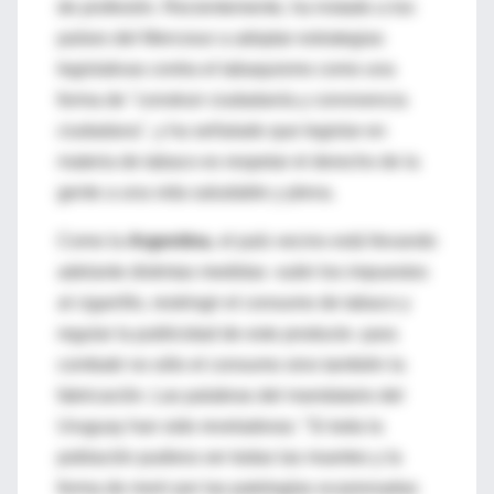
de profesión. Recientemente, ha instado a los
países del Mercosur a adoptar estrategias
legislativas contra el tabaquismo como una
forma de "construir ciudadanía y convivencia
ciudadana", y ha señalado que legislar en
materia de tabaco es respetar el derecho de la
gente a una vida saludable y plena.
Como la
Argentina
, el país vecino está llevando
adelante distintas medidas -subir los impuestos
al cigarrillo, restringir el consumo de tabaco y
regular la publicidad de este producto- para
combatir no sólo el consumo sino también la
fabricación. Las palabras del mandatario del
Uruguay han sido reveladoras: "Si toda la
población pudiera ver todas las muertes y la
forma de morir por las patologías ocasionadas