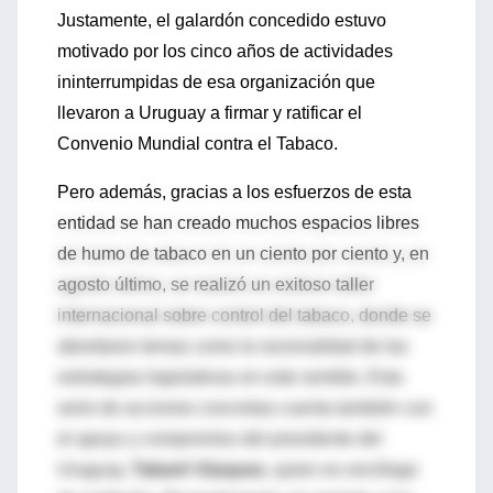
Justamente, el galardón concedido estuvo
motivado por los cinco años de actividades
ininterrumpidas de esa organización que
llevaron a Uruguay a firmar y ratificar el
Convenio Mundial contra el Tabaco.
Pero además, gracias a los esfuerzos de esta
entidad se han creado muchos espacios libres
de humo de tabaco en un ciento por ciento y, en
agosto último, se realizó un exitoso taller
internacional sobre control del tabaco, donde se
abordaron temas como la racionalidad de las
estrategias legislativas en este sentido. Esta
serie de acciones concretas cuenta también con
el apoyo y compromiso del presidente del
Uruguay,
Tabaré Vázquez
, quien es oncólogo