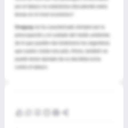
por el tabaco no estaríamos discutiendo estos
temas en el nivel económico".
Uruguay
se ha caracterizado siempre por la
preocupación y el cuidado del medio ambiente,
de lo que pueden dar testimonio los argentinos
que suelen visitar ese país. Ahora, también se
puede tomar ejemplo de su decidida lucha
contra el tabaco.