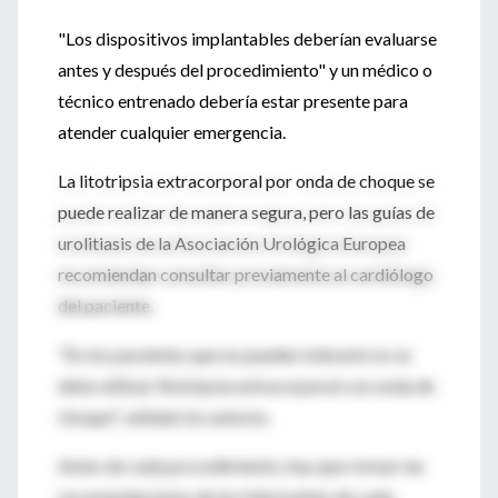
"Los dispositivos implantables deberían evaluarse
antes y después del procedimiento" y un médico o
técnico entrenado debería estar presente para
atender cualquier emergencia.
La litotripsia extracorporal por onda de choque se
puede realizar de manera segura, pero las guías de
urolitiasis de la Asociación Urológica Europea
recomiendan consultar previamente al cardiólogo
del paciente.
"En los pacientes que no pueden tolerarlo no se
debe utilizar litotripsia extracorporal con onda de
choque", señalan los autores.
Antes de cada procedimiento, hay que revisar las
recomendaciones de los fabricantes de cada