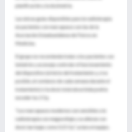
planificación y la dosimetría.
Las únicas guías disponibles para la radioterapia
en pacientes con marcapasos son las de la
Asociación Estadounidense de Físicos en
Medicina.
El grupo no recomienda tratar a los pacientes con
betatrón y aconseja controlar el funcionamiento
del dispositivo (al inicio del tratamiento y, si es
posible, al comienzo de cada semana durante el
tratamiento) si la dosis total absorbida podría
exceder los 2 Gy.
"Los marcapasos modernos son sensibles a la
radioterapia con megavoltaje y se alteran con
dosis tan bajas como 0,15 Gy", aclara el equipo.