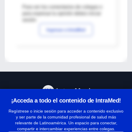
Para ver los comentarios de colegas o
para expresar tu opinión debes iniciar
sesión
Ingresar a IntraMed
¡Acceda a todo el contenido de IntraMed!
Centro de Ayuda
Regístrese o inicie sesión para acceder a contenido exclusivo
y ser parte de la comunidad profesional de salud más
relevante de Latinoamérica. Un espacio para conectar,
Términos y condiciones
compartir e intercambiar experiencias entre colegas.