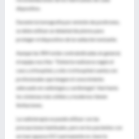
dispositivo.
Durante la tomografía por emisión de positrones,
se debe utilizar un delantal de plomo para
proteger el dispositivo de la radiación ionizante.
Aunque las IRM están contraindicadas en general,
el equipo escribe: "Debería realizarse según el
caso y el hospital, y sólo si el hospital cuenta con
profesionales que tengan el conocimiento
adecuado en radiología y cardiología". Aún hasta
los sistemas más sólidos y modernos tienen
limitaciones.
La radioterapia se puede utilizar con las
precauciones habituales, pero en los pacientes con
un marcapasos/DCI permanente es clave la