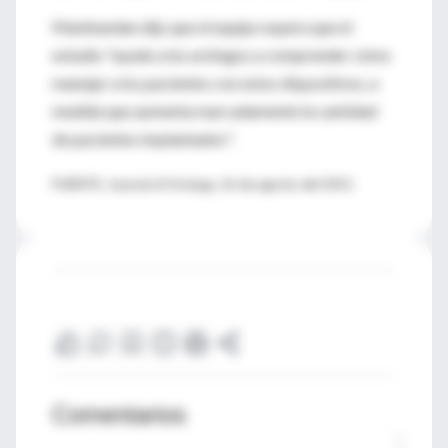
Manikandan dijo que el equipo espera que el
estudio "ayude a los urólogos a comprender cómo
manejar a los pacientes con estos dispositivos, a
medida que aumenta marcadamente la cantidad
de pacientes implantados".
FUENTE: Journal of Urology, 16 de agosto del 2011
Comentarios