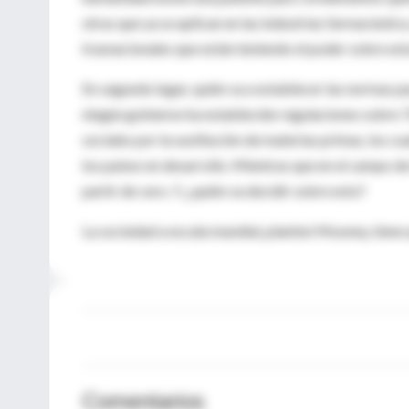
otras que ya se aplican en las industrias farmacéutica
trasnacionales que están teniendo el poder sobre est
En segundo lugar, quién va a establecer las normas p
ningún gobierno ha establecido regulaciones sobre 
sociales por la sustitución de materias primas, los c
los países en desarrollo. Mientras que en el campo de 
partir de cero. Y, ¿quién va decidir sobre esto?
La sociedad a escala mundial, planteó Mooney, tiene q
Comentarios