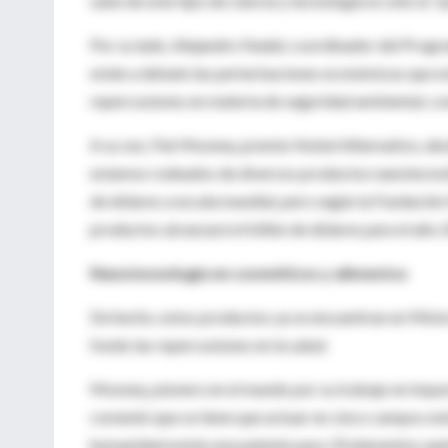
sabe de este tipo de ciencia y tecnología es sólo la "
Por su lado, Alejandro Nadal, coordinador del Progr
están a debate las perturbaciones económicas que est
repercusiones en materia de seguridad ambiental, con
A su vez, Pat Mooney, premio Nobel Alternativo, des
estamos rodeados de diversos productos nanotecnoló
de dólares a escala mundial, pero según la Fundación
productos alcanzará el billón de dólares para el año 
Nanotecnología en cosméticos y alimentos
De hecho, estos productos ya se encuentran en Méxic
fondo las repercusiones en la salud.
Mooney, pionero en el mundo por su trabajo en impac
comentó que se tiene que actuar en cinco campos ext
humanidad existe una patente para 33 elementos quím