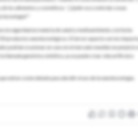
, de los alimentos y cosméticos. "¿Quién va a controlar a esas
a tecnología?"
ara la seguridad en materia de salud y medioambiente; a la fecha
720 productos nanotecnológicos. El tercer aspecto son los impact
uales podrían ocasionar un caos en el mercado mundial, en perjuicio
la llamada genómica sintética, ya se puede crear vida artificial a
ue entrar a este debate para decidir el uso de la nanotecnología.