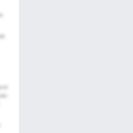
os
 en
r el
 uso