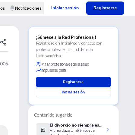
Iniciar sesión
Registrarse
tos
Notificaciones
¡Súmese a la Red Profesional!
Regístrese en IntraMed y conecte con
profesionales de la salud de toda
Latinoamérica.
2005
+1.1 M profesionales de la salud
Impulse su perfil
Registrarse
Iniciar sesión
a
Contenido sugerido
El divorcio no siempre es
A largo plazo también puede
traumático para los hijos