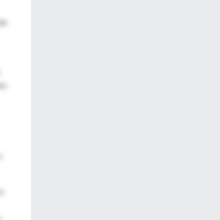
aún
es
a
a,
y