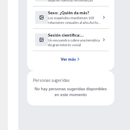
dejarles valiosas enseñanzas
Sexo: ¿Quién da más?
Los españoles mantienen 105
relaciones sexuales al año.Así lo
revela un informe de una empresa
multinacional de preservativos.
Sesión científica:
Un encuentro sobre una temática
Enfermedades de
de gran interés social
transmisión sexual
Ver más
Personas sugeridas
No hay personas sugeridas disponibles
en este momento