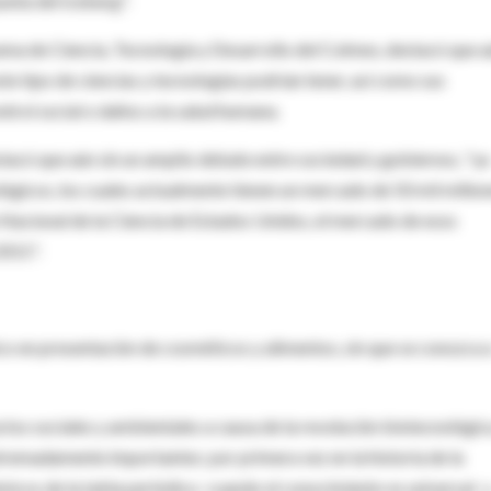
punta del iceberg".
ama de Ciencia, Tecnología y Desarrollo del Colmex, destacó que 
e tipo de ciencias y tecnologías podrían tener, así como sus
trol social o daños a la salud humana.
tacó que aún sin un amplio debate entre sociedad y gobiernos, "ya
gicos, los cuales actualmente tienen un mercado de 50 mil millon
 Nacional de la Ciencia de Estados Unidos, el mercado de esos
2011".
o en presentación de cosméticos y alimentos, sin que se conozca 
tos sociales y ambientales a causa de la revolución biotecnológic
remadamente importantes: por primera vez en la historia de la
icos de la tabla periódica -cuando el conocimiento es universal- 