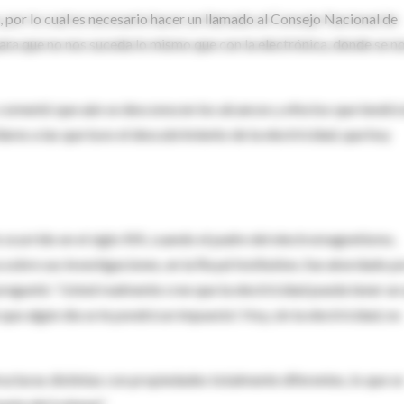
, por lo cual es necesario hacer un llamado al Consejo Nacional de
ara que no nos suceda lo mismo que con la electrónica, donde se n
 comentó que aún se desconocen los alcances y efectos que tendrá
lares a las que tuvo el descubrimiento de la electricidad, que hoy
ocurrido en el siglo XIX, cuando el padre del electromagnetismo,
sobre sus investigaciones, en la Royal Institution, fue abordado po
preguntó: 'Usted realmente cree que la electricidad pueda tener un
ue algún día se le pondrá un impuesto'. Hoy, sin la electricidad, no
turas distintas con propiedades totalmente diferentes, lo que se