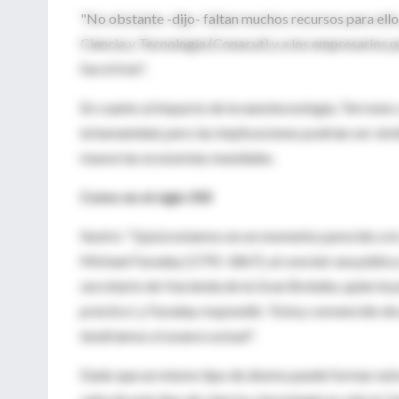
"No obstante -dijo- faltan muchos recursos para ello
Ciencia y Tecnología (Conacyt) y a los empresarios p
fue el tren".
En cuanto al impacto de la nanotecnología, Terrones
la humanidad, pero las implicaciones podrían ser simi
mueve las economías mundiales.
Como en el siglo XIX
Ilustró: "Quizá estamos en un momento parecido a lo 
Michael Faraday (1791-1867), al concluir una plática 
secretario de Hacienda de la Gran Bretaña, quien le 
práctico', y Faraday respondió: 'Estoy convencido de q
tendríamos el avance actual".
Dado que un mismo tipo de átomo puede formar estruc