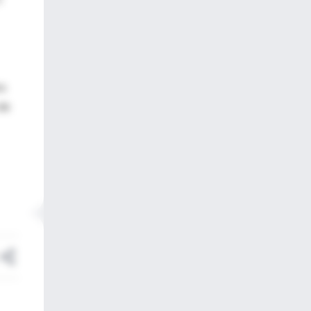
os
 de