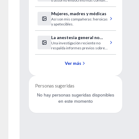
trastorno endócrino más común
exceso de andrógeno
en las mujeres en edad
reproductiva.
Mujeres, madres y médicas
Así son mis compañeras: heroicas
y apetecibles.
La anestesia general no
Una investigación reciente no
aumenta el riesgo de
respalda informes previos sobre
cáncer
una relación entre el cáncer y la
anestesia.
Ver más
Personas sugeridas
No hay personas sugeridas disponibles
en este momento