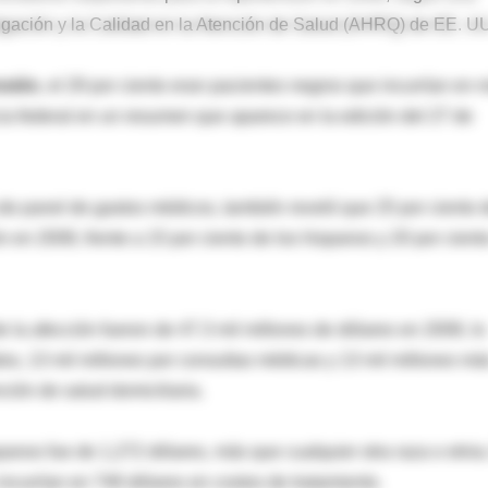
stigación y la Calidad en la Atención de Salud (AHRQ) de EE. U
nsión
, el 29 por ciento eran pacientes negros que incurrían en 
ia federal en un resumen que aparece en la edición del 27 de
de panel de gastos médicos, también reveló que 25 por ciento 
n en 2008, frente a 15 por ciento de los hispanos y 20 por cient
de la afección fueron de 47.3 mil millones de dólares en 2008, lo
dos, 13 mil millones por consultas médicas y 13 mil millones má
ción de salud domiciliaria.
spanos fue de 1,272 dólares, más que cualquier otra raza o etnia
 incurrían en 748 dólares en costos de tratamiento.