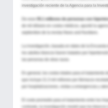
investigación reciente de la Agencia para la Inve
De esos
55.1 millones de personas con hiperte
de mil dólares en costos médicos, apuntó la agenc
septiembre de la revista News and Numbers.
La investigación, basada en datos de la Encuesta 
los adultos blancos fueron tratados por hipertensió
las personas de otras razas.
En general, los costos totales para el tratamiento 
que incluye 21.3 mil millones por fármacos receta
por hospitalizaciones, visitas a emergencias y aten
El costo promedio para el tratamiento entre los hi
contraste, la investigación mostró que los blancos