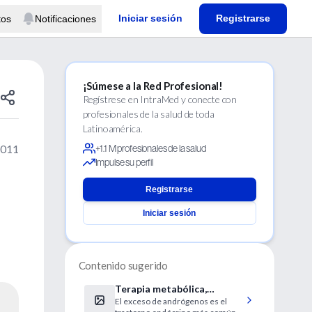
Iniciar sesión
Registrarse
tos
Notificaciones
¡Súmese a la Red Profesional!
Regístrese en IntraMed y conecte con
profesionales de la salud de toda
Latinoamérica.
2011
+1.1 M profesionales de la salud
Impulse su perfil
Registrarse
Iniciar sesión
Contenido sugerido
Terapia metabólica,
El exceso de andrógenos es el
efectiva en mujeres con