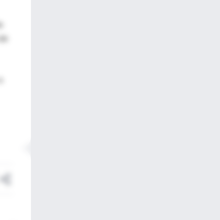
e
 de
a