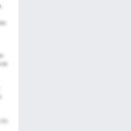
U.
más
de
o de
s
. En