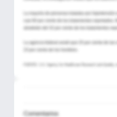
La mayoría de personas tratadas por hipertensión
casi 60 por ciento de los tratamientos reportados. 
alrededor del 32 por ciento de los tratamientos rep
La agencia federal anotó que 25 por ciento de las 
23 por ciento de los hombres.
FUENTE: U.S. Agency for Healthcare Research and Quality, n
Comentarios