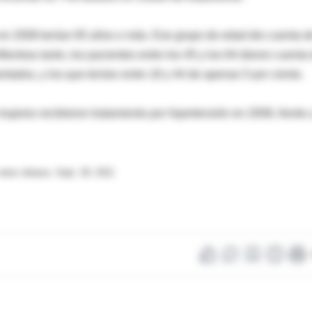
 en 2008 tenían 65 años o más. Ese grupo de edad dio cuenta d
Mientras tanto, los pacientes entre los 45 y los 64 dieron cuenta
ortados, y los que tenían entre 18 y 44 de apenas 5 por ciento.
mujeres recibieron tratamiento por hipertensión en 2008, frente 
ews release, Sept. 28, 2011