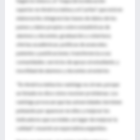
Según la Unesco, el "mapa de la educación
superior en América latina y el Caribe", que está en
elaboración, integrará las bases de datos de los
países y datos propios sobre estadísticas de
alumnos y docentes, graduación y cobertura;
ofertas académicas; políticas de aranceles;
patentes y publicaciones; transferencia a sus
comunidades; servicios de apoyo al estudiante, y
movilidad de alumnos y docentes al exterior.
"En América latina los rankings no sirven, porque
un listado no dice cómo resolver problemas. Los
rankings provocan que las universidades terminen
peleando por aparecer en ellos y mejorar los
indicadores que se miden, en lugar de mejorar la
calidad", resumió un especialista argentino.