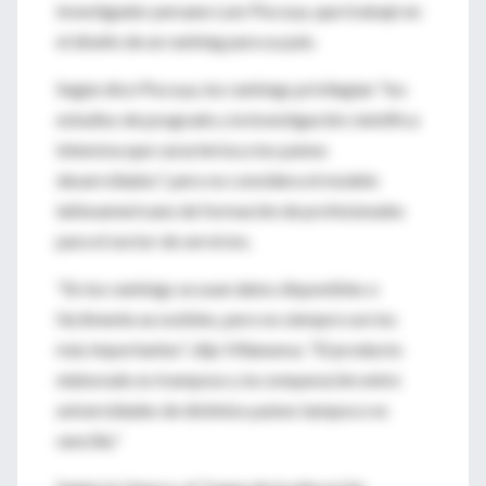
investigador peruano Luis Piscoya, que trabajó en
el diseño de un ranking para su país.
Según dice Piscoya, los rankings privilegian "los
estudios de posgrado y la investigación científica
intensiva que caracteriza a los países
desarrollados", pero no considera el modelo
latinoamericano de formación de profesionales
para el sector de servicios.
"En los rankings se usan datos disponibles o
fácilmente accesibles, pero no siempre son los
más importantes", dijo Villanueva. "El producto
elaborado es tramposo y la comparación entre
universidades de distintos países tampoco es
sencilla."