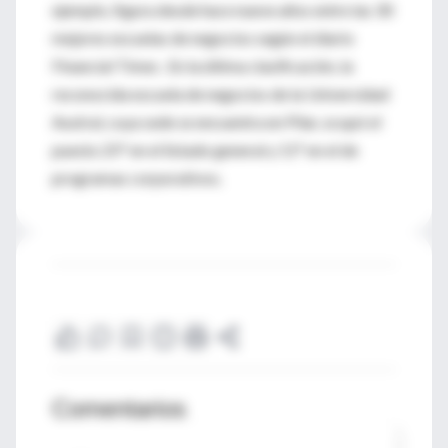
ejemplo, figura desde hace nueve años entre las 30
mejores escuelas de negocios según el diario
Financial Times . En la última clasificación, la
reconocida escuela de negocios de la Universidad
Austral, cuya sede se encuentra en Pilar, ocupó el
puesto 25° en el listado general y 11° en el de
programas corporativos.
Comentarios