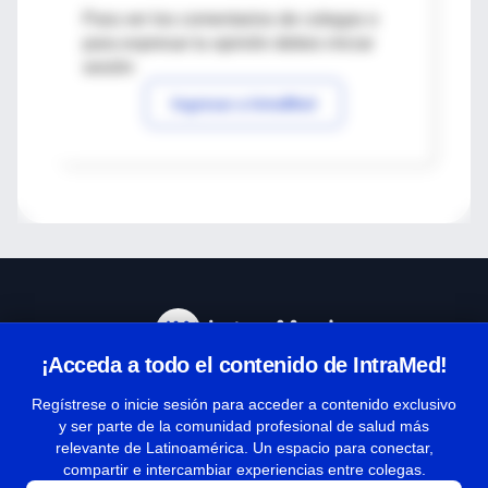
Para ver los comentarios de colegas o
para expresar tu opinión debes iniciar
sesión
Ingresar a IntraMed
¡Acceda a todo el contenido de IntraMed!
Centro de Ayuda
Regístrese o inicie sesión para acceder a contenido exclusivo
y ser parte de la comunidad profesional de salud más
relevante de Latinoamérica. Un espacio para conectar,
Términos y condiciones
compartir e intercambiar experiencias entre colegas.
| Políticas de privacidad