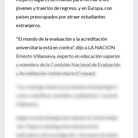
jóvenes y traerlos de regreso, y en Europa, con
países preocupados por atraer estudiantes
extranjeros.
"El mundo de la evaluación y la acreditación
universitaria está en contra", dijo a LA NACION
Ernesto Villanueva, experto en educación superior
y miembro de la Comisión Nacional de Evaluación
y Acreditación Universitaria (Coneau).
"Los rankings tienen un problema metodológico:
cómo cuantificar variables cualitativas", resumió
Villanueva.
Según la metodología que expone la Universidad
Jiao Tong, el ranking pone énfasis en los
indicadores de investigación. Usa bases de datos