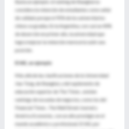
Basta un ejemplo: el ranking de Shanghai no
considera la retención de estudiantes como señal
de calidad, porque el 95% de los universitarios
chinos se gradúa. En la Argentina, con casi un 40%
de deserción en primer año, la universidad que
logra mejorar la retención merecería subir una
posición.
El IAE, un ejemplo
Más allá de las clasificaciones de la Universidad
Jiao Tong, de Shanghai, y del suplemento de
educación superior de The Times , existen
rankings de escuelas de negocios, como los del
Financial Times , The Wall Street Journal y
América Economía , con un alto prestigio en el
mundo académico y profesional. El IAE, por