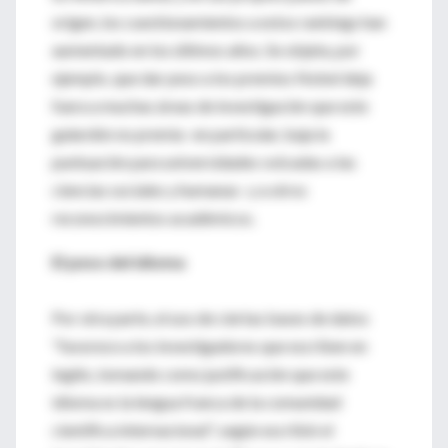
origen, los cuestionamientos a estos rankings han
aumentado en los últimos años. Se objeta, por
ejemplo, que dar peso a los premios Nobel deja
fuera a muchas áreas de investigación que este
galardón no premia -en particular, baja la
puntuación para universidades volcadas a las
ciencias sociales y humanas- y a otros
reconocimientos académicos.
El peso del idioma
Por otra parte, el uso de ciertas bases de datos
"favorece a los investigadores que escriben en
inglés, tomando como justificación que este
idioma es la lengua franca de la comunidad
científica internacional", según escribió el