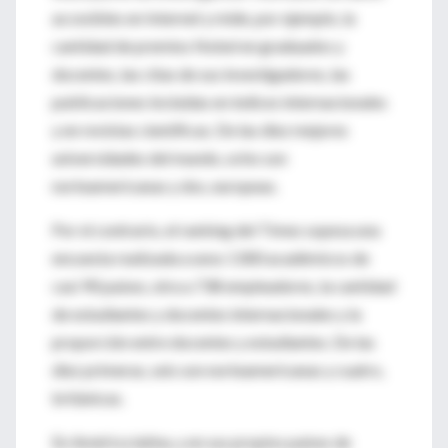
accesibles en Internet y mide, por ejemplo, la
cantidad de premios Nobel en graduados y
docentes, las citas de sus investigadores, las
publicaciones incluidas en índices internacionales
y en revistas científicas. De las diez mejores
universidades del mundo, ocho son
norteamericanas y dos, europeas.
Por el contrario, el ranking del Times sopesa una
encuesta realizada a unos 1300 académicos de
casi 90 países, otra a 738 empleadores, la cantidad
de estudiantes y docentes internacionales y la
proporción entre docentes y estudiantes. De las
diez primeras, seis son norteamericanas y cuatro,
británicas.
En América latina, y en sus propios países de