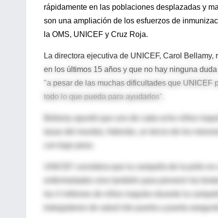
rápidamente en las poblaciones desplazadas y m
son una ampliación de los esfuerzos de inmunizaci
la OMS, UNICEF y Cruz Roja.
La directora ejecutiva de UNICEF, Carol Bellamy, re
en los últimos 15 años y que no hay ninguna dud
"a pesar de las muchas dificultades que UNICEF pu
todo lo que pueda para ayudarlos".
Bellamy apuntó que uno de cada ocho niños iraquí
tasas del mundo). Además, un tercio de los menore
con bajo peso.
UNICEF considera que la campaña de la polio es cr
enfermedades sino también para prevenir los brote
los 4 millones de niños iraquíes durante la campa
trabajadores de salud irán puerta a puerta asegu