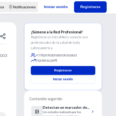
Iniciar sesión
Registrarse
tos
Notificaciones
¡Súmese a la Red Profesional!
Regístrese en IntraMed y conecte con
profesionales de la salud de toda
Latinoamérica.
2003
+1.1 M profesionales de la salud
Impulse su perfil
Registrarse
Iniciar sesión
Contenido sugerido
Detectan un marcador de
Un estudio realizado por los
recaída en pacientes de