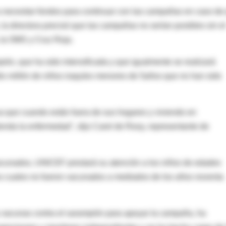
 a necesitar fondos para continuar con las campañas en caso de
 la directora precisó que las campañas no serían posibles sin el
 la OMS y Cruz Roja.
pión, que ha sido intensificada y que igualmente se realizará
o millón de niños iraquíes menores de 5años que no han sido
 ya que cuando están fuera de sus hogares y viviendo en
enda la enfermedad", dijo Carel de Rooy, representante de
cunados, UNICEF prestará su atención a los niños de edades
os cuales no fueron vacunados a mediados de los años noventa
 vacunas contra el sarampión para apoyar la campaña, ha