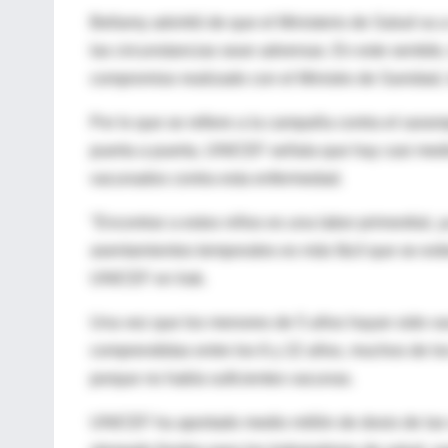
Bellamy advirtió de que el Ministerio de Salud va
las circunstancias sean adversas. En este sentido,
compromiso realizado con el Ministro de Sanidad,
Por lo que se refiere a la campaña contra el saram
puerta a puerta, UNICEF señala que hay casi medi
vacunados contra esta enfermedad.
"Encontrar a estos niños es una labor primordial,
asentamientos temporales es más fácil que se exti
UNICEF en Irak.
Una vez que los menores de 5 años hayan sido va
comprendidas entre los 6 y 22 años, muchos de l
porque no había suficientes vacunas.
UNICEF ha aportado medio millón de dosis de las