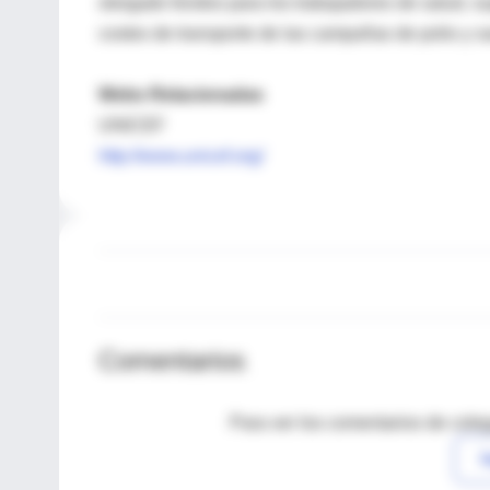
otorgado fondos para los trabajadores de salud, s
costes de transporte de las campañas de polio y 
Webs Relacionadas
UNICEF
http://www.unicef.org/
Comentarios
Para ver los comentarios de coleg
I