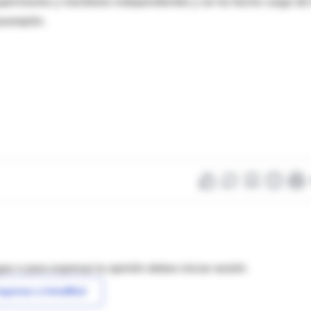
upervisores y monitores independientes y se ha hecho cargo de 
sarampión.
as o para expresar tu opinión debes iniciar sesión
ngresar a IntraMed