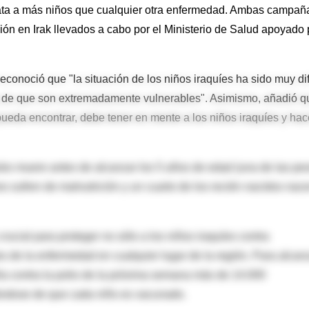
ata a más niños que cualquier otra enfermedad. Ambas campañ
ón en Irak llevados a cabo por el Ministerio de Salud apoyado 
conoció que "la situación de los niños iraquíes ha sido muy difí
a de que son extremadamente vulnerables". Asimismo, añadió q
eda encontrar, debe tener en mente a los niños iraquíes y hac
es muere antes de alcanzar los 5 años de edad (una de las pe
s sufren de malnutrición y un cuarto de los recién nacidos nac
ucial para proteger no sólo a los niños iraquíes contra
s de la enfermedad en cualquier lugar de la región. Para alcan
ña contra la polio de la próxima semana más de 14.000
rándose de que cada niño es vacunado.