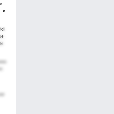
as
por
cil
ue,
er
ores
en
zar