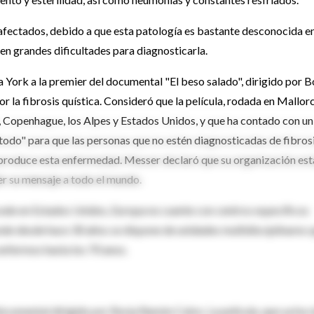
afectados, debido a que esta patología es bastante desconocida e
ten grandes dificultades para diagnosticarla.
 York a la premier del documental "El beso salado", dirigido por B
r la fibrosis quística. Consideró que la película, rodada en Mallorc
 Copenhague, los Alpes y Estados Unidos, y que ha contado con un
odo" para que las personas que no estén diagnosticadas de fibros
 produce esta enfermedad. Messer declaró que su organización est
er su mensaje a todo el mundo.
ucede en Estados Unidos, Europa no cuente con centros específicos
onde desde hace 30 años se dispone de unidades multidisciplinares 
enfermos hasta los 70 anos.
documental dirigido por Borja Ramón Calvo. La película, que ya ha 