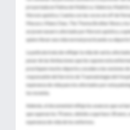
proyectada en Palma de Mallorca, Valencia, Madrid y
fibrosis quística. Cuenta con las voces en off de Fer
Macaco, Manu Chao, The Thoma Brother Show y los X
un joven navarro afectado por fibrosis quística, a qui
quiere llevar una vida normal practicando su deporte 
La película trata de reflejar la vida de varios afectad
pesar de las limitaciones que les supone esta enferm
practiquen mucho deporte y acudan a las sesiones de 
responsable del Servicio de Traumatología del Hospi
esperanza de vida para los afectados por esta patolog
los noventa.
Además, el documental refleja los avances que se han
que superan los 70 anos, debido a que hace 30 anos, 
esperanza de vida de los enfermos.