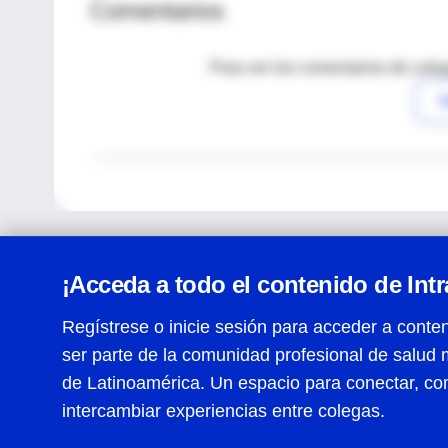
Comentarios
Para ver los comentarios de coleg
I
¡Acceda a todo el contenido de Int
Regístrese o inicie sesión para acceder a conten
ser parte de la comunidad profesional de salud 
Centro de Ayuda
de Latinoamérica. Un espacio para conectar, co
Términos y condiciones
| Políticas de privacidad
| Todos
intercambiar experiencias entre colegas.