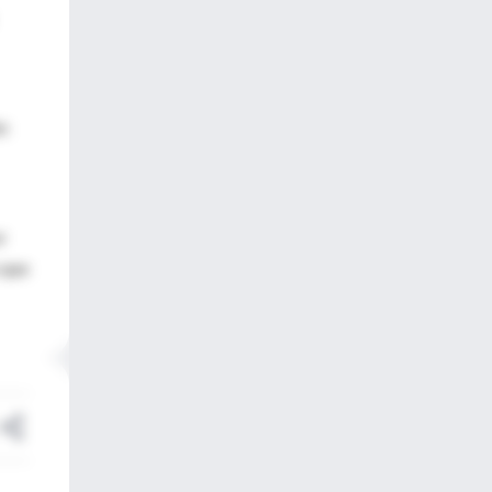
ón
r
 que