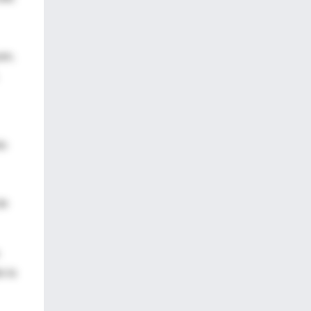
en,
do
de
o la