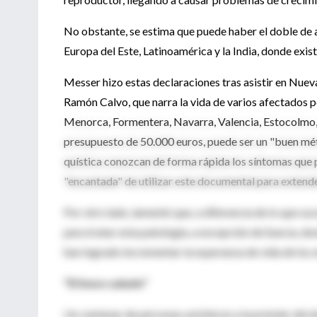
No obstante, se estima que puede haber el doble de 
Europa del Este, Latinoamérica y la India, donde exis
Messer hizo estas declaraciones tras asistir en Nueva
Ramón Calvo, que narra la vida de varios afectados po
Menorca, Formentera, Navarra, Valencia, Estocolmo,
presupuesto de 50.000 euros, puede ser un "buen mét
quística conozcan de forma rápida los síntomas que
"encantada" de utilizar este documental para extend
Por otro lado, lamentó que, a diferencia de lo que s
para tratar esta patología, a excepción de Suecia, d
han logrado incrementar la esperanza de vida de los 
"El beso salado"
Un centenar de personas asistieron a la premier del 