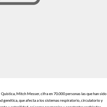
 Quística, Mitch Messer, cifra en 70.000 personas las que han sido
genética, que afecta a los sistemas respiratorio, circulatorio y
nto y esterilidad, así como neumonías y constantes resfriados.