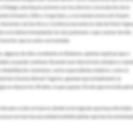
 Málaga, aborda por primera vez los efectos y la evolución de la
nando Schwartz, Silke y Jorge Sanz, y con banda sonora de Chopin,
eremiers de Son Roca. Comienza narrando la vida de Patxi Irigoy
en se le deben transplantar los dos pulmones y que, a pesar de ello,
favorito, que es subir a la montaña.
os, algunos de ellos residentes en Baleares, quienes explican que a
edad, se puede continuar llevando una vida normal, siempre y cuan
rehabilitación. Asimismo, varios especialistas médicos, como el
tal Son Dureta, Bernat Tugores, apuntan que actualmente, la
ía se sitúa en los 40 años, lo que supone 10 más que en la década 
 llevado a cabo en Suecia, donde se ha logrado que haya afectados
se puso en marcha una unidad multidisciplinar que han incrementad