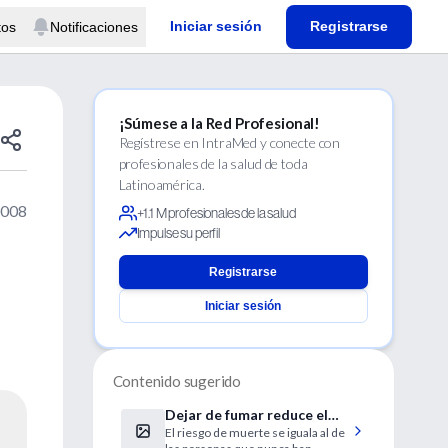
Iniciar sesión
Registrarse
tos
Notificaciones
¡Súmese a la Red Profesional!
Regístrese en IntraMed y conecte con
profesionales de la salud de toda
Latinoamérica.
2008
+1.1 M profesionales de la salud
Impulse su perfil
Registrarse
Iniciar sesión
Contenido sugerido
Dejar de fumar reduce el
El riesgo de muerte se iguala al de
riesgo de muerte a los 5