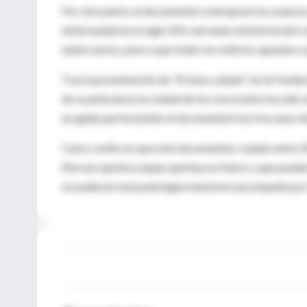
Por otra parte, el documental contrapone los avance
enfermedad en el siglo XIX, narrando la historia del 
tuberculosis, pese a que todos los indicios apuntan a 
Tras la presentación de "El beso salado" en la Fund
de su película en la ciudad de los rascacielos ha sido
acogida que ha tenido el documental tras tres anos d
Calvo confió en que este documental, rodado entre 2
fibrosis quística sepan que hay un futuro y que pued
no padecen esta patología muestren una empatía por t