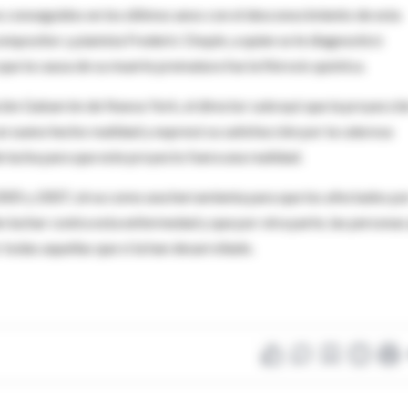
s conseguidos en los últimos anos con el desconocimiento de esta
compositor y pianista Frederic Chopin, a quien se le diagnosticó
que la causa de su muerte prematura fue la fibrosis quística.
ación Gabarrón de Nueva York, el director subrayó que la proyecci
 un sueno hecho realidad y expresó su satisfacción por la calurosa
e lucha para que este proyecto fuera una realidad.
005 y 2007, sirva como una herramienta para que los afectados po
en luchar contra esta enfermedad y que por otra parte, las personas
odas aquellas que si la han desarrollado.