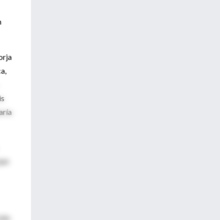
n
orja
a,
is
aría
que
sido