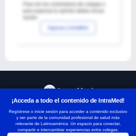
Para ver los comentarios de colegas o
para expresar tu opinión debes iniciar
sesión
Ingresar a IntraMed
¡Acceda a todo el contenido de IntraMed!
Centro de Ayuda
Regístrese o inicie sesión para acceder a contenido exclusivo
y ser parte de la comunidad profesional de salud más
relevante de Latinoamérica. Un espacio para conectar,
Términos y condiciones
compartir e intercambiar experiencias entre colegas.
| Políticas de privacidad