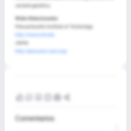
variante genética.
Webs Relacionadas
Massachusetts Institute of Technology
http://www.mit.edu
JAMA
http://jama.ama-assn.org/
Comentarios