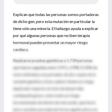
Explican que todas las personas somos portadoras
de dicho gen, pero esta mutación en particular la
tiene sólo una minoría. El hallazgo ayuda a explicar
por qué algunas personas que reciben terapia
hormonal pueden presentar un mayor riesgo
cardíaco.
Realizaron pruebas genéticas a 1.739 personas
que fueron seguidas entre 1971 y 1998. El 20% de
estos individuos era portador de dos copias de la
variante genética. Estos sujetos tienen un riesgo
duplicado respecto al resto de desarrollar
cardiopatía grave, sobre todo un riesgo
incrementado de infarto de miocardio, que fue la
única variable asociada de forma significativa a la