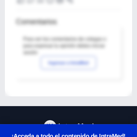
Comentarios
Para ver los comentarios de colegas o
para expresar tu opinión debes iniciar
sesión
Ingresar a IntraMed
¡Acceda a todo el contenido de IntraMed!