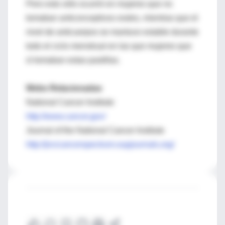
Pero esto sólo ocurrió en mujeres que no
tomaban anticonceptivos orales, mientras que el
nivel de anticuerpos se mantuvo estable durante
todo el ciclo menstrual en las que mujeres que
sí tomaban estas pastillas.
Webs Relacionadas
National Cancer Institute
http://www.cancer.gov/
Journal of the National Cancer Institute
http://jncicancerspectrum.oupjournals.org/