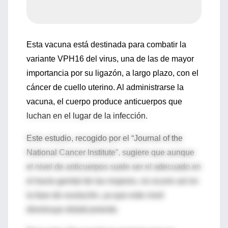
Esta vacuna está destinada para combatir la
variante VPH16 del virus, una de las de mayor
importancia por su ligazón, a largo plazo, con el
cáncer de cuello uterino. Al administrarse la
vacuna, el cuerpo produce anticuerpos que
luchan en el lugar de la infección.
Este estudio, recogido por el “Journal of the
National Cancer Institute”, sugiere que aunque
el nivel de anticuerpos suele ser el adecuado en
el tracto genital de las mujeres, no ocurre así en
la fase de ovulación, ya que este nivel
disminuye drásticamente.