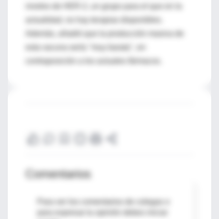
niveles de HER-2, un grupo para el que en la
actualidad, no hay terapias disponibles.
Además, añadió que la producción masiva de
esta vacuna sería "muy barata", en
contraposición a los actuales fármacos.
Comentarios
Para ver los comentarios de colegas o
para expresar tu opinión debes iniciar