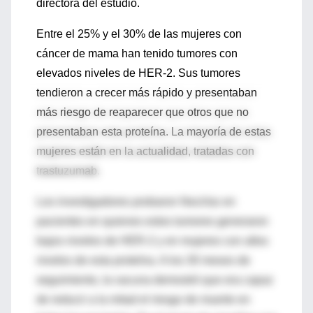
directora del estudio.
Entre el 25% y el 30% de las mujeres con
cáncer de mama han tenido tumores con
elevados niveles de HER-2. Sus tumores
tendieron a crecer más rápido y presentaban
más riesgo de reaparecer que otros que no
presentaban esta proteína. La mayoría de estas
mujeres están en la actualidad, tratadas con
trastuzumab.
Los investigadores probaron NeuVax en
pacientes en quienes estos tumores generaron
bajos niveles de HER-2 y en mujeres con altos
niveles de esta proteína. A los 30 meses de
seguimiento, la vacuna demostró que era capaz
de reducir a la mitad el riesgo de muerte en