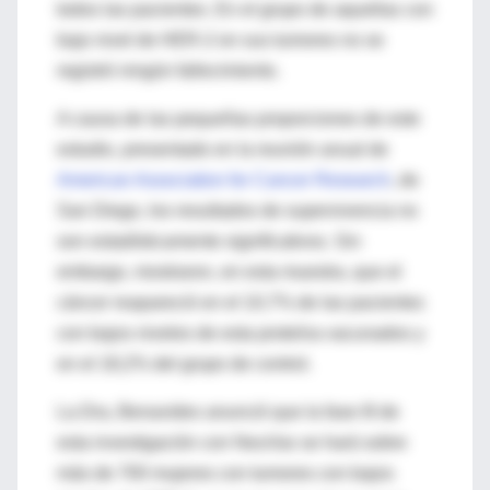
todos las pacientes. En el grupo de aquellas con
bajo nivel de HER-2 en sus tumores no se
registró ningún fallecimiento.
A causa de las pequeñas proporciones de este
estudio, presentado en la reunión anual de
American Association for Cancer Research
, de
San Diego, los resultados de supervivencia no
son estadísticamente significativos. Sin
embargo, mostraron, en esta muestra, que el
cáncer reapareció en el 10,7% de las pacientes
con bajos niveles de esta proteína vacunados y
en el 18,2% del grupo de control.
La Dra, Benavides anunció que la fase III de
esta investigación con NeuVax se hará sobre
más de 700 mujeres con tumores con bajos