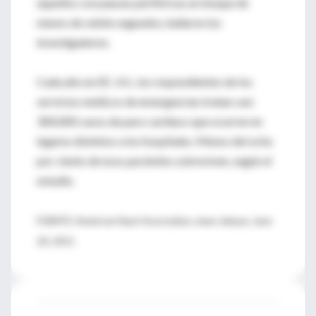
aquellos con pausas periféricas al choque de
menos de veinte segundos, hallaron los
investigadores.
Cada año en EE. UU., los respondientes de los
servicios médicos de emergencias tratan casi
300,000 casos de paro cardiaco que ocurren en
lugares distintos a los hospitales. Menos del ocho
por ciento de esos pacientes sobreviven, según el
estudio.
FUENTE: American Heart Association, news release, June
20, 2011