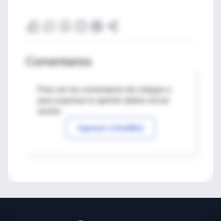
Comentarios
Para ver los comentarios de colegas o
para expresar tu opinión debes iniciar
sesión
Ingresar a IntraMed