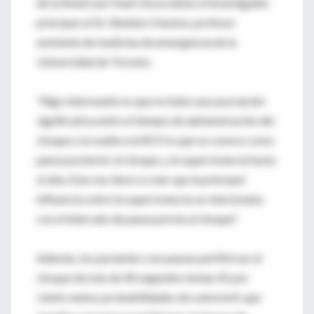
de la American Heart Association el investigador
principal, el Dr. Sheldon Cheskes, profesor
asistente de medicina de emergencia de la
Universidad de Toronto.
"Algo interesante es que no hubo una asociación
significativa entre el tiempo de administración del
choque y la vuelta a la RCP, lo que se conoce como
pausa posterior al choque, y la supervivencia hasta
el alta. Esto nos llevó a creer que la principal
influencia sobre la supervivencia se relacionaba
con el intervalo de pausa previa al choque".
Además, los pacientes con pausas periféricas al
choque de más de 40 segundos tenían 45 por
ciento menos probabilidades de sobrevivir que