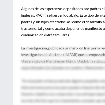
Algunas de las esperanzas depositadas por padres e i
inglesas, PACT) se han venido abajo. Este tipo de in
padres y sus hijos afectados, así como el desarrollo s
trastorno, tal y como acaba de poner de manifiesto u
comunicación entre familiares.
La investigación, publicada primero 'on line' por la r
Investigación del Autismo (IMFAR) que ha empezado a
Universidad de Manchester (Reino Unido), ha sido posi
especializados (localizados en Londres, Manchester 
"En el pasado se han producido algunos pequeños e
intervenciones precoces para ayudar al desarrollo d
Nuestro objetivo era comprobar si un enfoque específ
era más efectivo que los tratamientos actuales que de