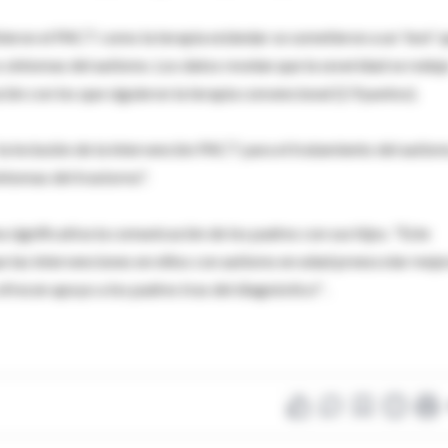
ibieron el PACT como la terapia estándar se sometieron a un 'test' 
s síntomas del autismo. Los datos revelan que la severidad se reduj
ión con los que siguieron la terapia convencional (2.9 puntos).
 inclusión de la intervención PACT para el tratamiento del autism
íntomas del trastorno".
 significativa la comunicación de los padres con sus hijos. "Este
ue las intervenciones en niños con autismo en edad preescolar mejo
frecen apoyo a los padres tras del diagnóstico" .