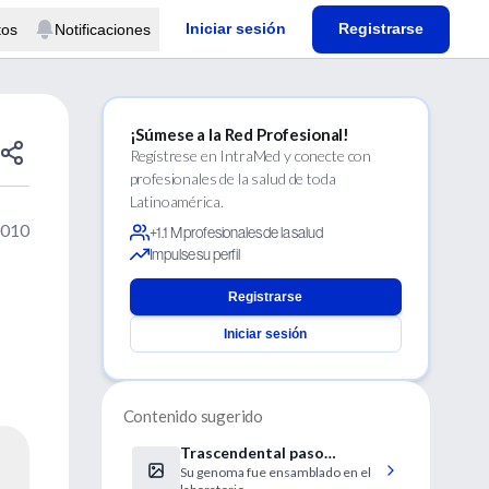
Iniciar sesión
Registrarse
tos
Notificaciones
¡Súmese a la Red Profesional!
Regístrese en IntraMed y conecte con
profesionales de la salud de toda
Latinoamérica.
2010
+1.1 M profesionales de la salud
Impulse su perfil
Registrarse
Iniciar sesión
Contenido sugerido
Trascendental paso
Su genoma fue ensamblado en el
científico: crearon una