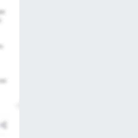
que
o
o,
ran