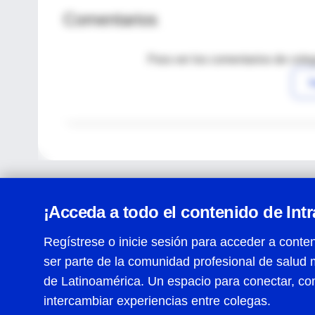
Comentarios
Para ver los comentarios de coleg
I
¡Acceda a todo el contenido de Int
Regístrese o inicie sesión para acceder a conten
ser parte de la comunidad profesional de salud 
Centro de Ayuda
de Latinoamérica. Un espacio para conectar, co
Términos y condiciones
| Políticas de privacidad
| Todos
intercambiar experiencias entre colegas.