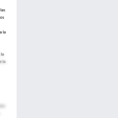
las
los
a la
 la
e la
smo