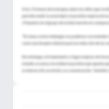
A los 13 meses de la terapia, tanto los niños que rec
permite medir la severidad y la posible mejoría de lo
3.9 puntos en el grupo de la intervención en comparac
"En base a estos hallazgos no podemos recomendar la
como una terapia rutinaria para la reducción de los s
Sin embargo, el tratamiento sí logra mejorar de forma
estudio se suma a la evidencia positiva que apunta q
su interacción social de y su comunicación. También o