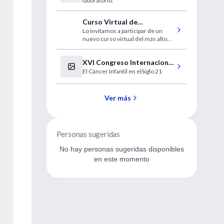
laboratorio.
célula sintética
Curso Virtual de
Lo invitamos a participar de un
Prevención de las
nuevo curso virtual del más alto
infecciones en Pediatría
nivel, disponible en forma gratuita
para los usuarios de IntraMed.
XVI Congreso Internacional
El Cáncer Infantil en elSiglo 21
Oncología y Hematología
Pediátrica
Ver más
Personas sugeridas
No hay personas sugeridas disponibles
en este momento