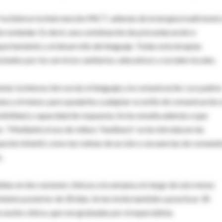
recibieron la intervención PACT, además de la terapia tradicional y
to estándar. Es decir, una combinación de psicoeducación e
portamiento y al desarrollo del lenguaje. Todas esta terapias
tados por los servicios sanitarios, educativos y sociales locales.
tar la interacción social, el lenguaje y la comunicación. Los padre
uta y el menor, para ayudarles a adaptar su estilo de comunicación a
sibilidad y capacidad de respuesta. Se les enseña además a que
os. "Mediante el uso de vídeos 'feedback' se les introducen las
ipación infantil, como las rutinas de acción o secuencias de comand
.
didas en dos sesiones clínicas a la semana a lo largo de seis meses
ento posterior de 30 días. Se les invita también a practicar 30
a sesión clínica, que son grabadas por el especialista.