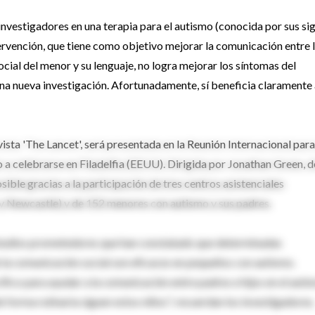
nvestigadores en una terapia para el autismo (conocida por sus sig
tervención, que tiene como objetivo mejorar la comunicación entre 
ocial del menor y su lenguaje, no logra mejorar los síntomas del
na nueva investigación. Afortunadamente, sí beneficia claramente 
evista 'The Lancet', será presentada en la Reunión Internacional para
 celebrarse en Filadelfia (EEUU). Dirigida por Jonathan Green, d
ble gracias a la participación de tres centros asistenciales
y Newcastle) y de 152 menores con autismo y sus padres.
studios prometedores que han constatado que determinadas
e la comunicación social son eficaces en pequeños con autismo.
ico para ayudar a la comunicación entre padres e hijos en el auti
 forma rutinaria siguen estos niños", recuerdan los investigadores.