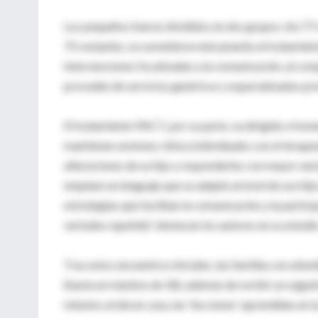
Los pequeños fueron divididos en dos grupos. Así 77 
75 restantes, se sometieron únicamente al tratamien
intervenciones focalizadas a la comunicación, al com
proceden de servicios genéricos y especializados pres
El tratamiento PACT, por su parte, va dirigido a fomen
mantienen sesiones clínica individuales con el terape
alteraciones de su hijo y responderles con mayor sen
empleen un lenguaje que se adapte al nivel de sus hij
estrategias que facilitan la comunicación y la partic
verbales repetida", destacan los autores en su estudio
Tras estos encuentros iniciales, las familias son aten
(hasta un máximo de 18), además de recibir un seguimi
minutos al día en casa, las 'lecciones' aprendidas en l