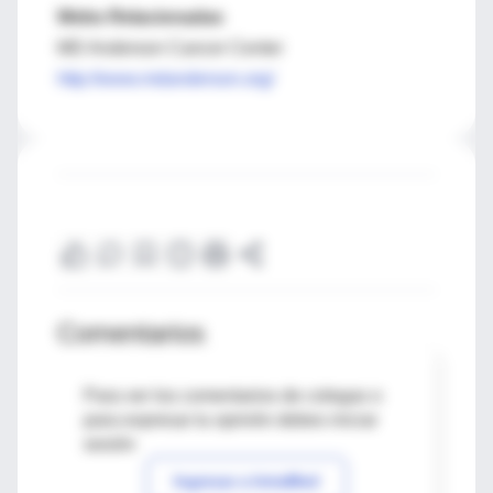
Webs Relacionadas
MD Anderson Cancer Center
http://www.mdanderson.org/
Comentarios
Para ver los comentarios de colegas o
para expresar tu opinión debes iniciar
sesión
Ingresar a IntraMed