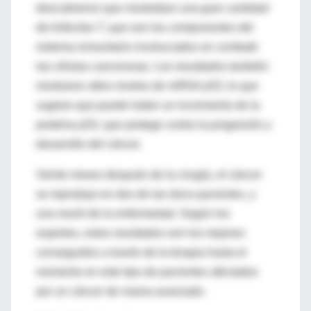
descubrieron que mostraban una gran cantidad
de linfocitos T, que son los componentes del
sistema inmunitario involucrados en combatir
las células cancerosas. Los resultados también
mostraron altos niveles de mRNA p53, lo que
sugiere que puede haber un incremento de la
proteína p53, que protege contra la progresión y
desarrollo del cáncer.
Veinte meses después de la cirugía, el cáncer
se reprodujo en dos de las doce pacientes, y
una murió de la enfermedad. Según los
expertos, estos resultados son los mejores
conseguidos a través de la terapia hasta el
momento en este tipo de pacientes afectados
por un cáncer de mama avanzado.