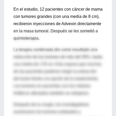
En el estudio, 12 pacientes con cáncer de mama
con tumores grandes (con una media de 8 cm),
recibieron inyecciones de Advexin directamente
en la masa tumoral. Después se les sometió a
quimioterapia.
La terapia combinada dio como resultado una
reducción de los tumores de más del 50%, hasta
una media de 178 cm. Esto supuso que muchas
de las pacientes pudieron elegir la extracción
del tumor frente a la opción de la mastectomía.
Los tumores en pacientes con los nódulos
linfáticos afectados también se redujeron.
Después de la cirugía, los investigadores
examinaron los tumores extirpados y