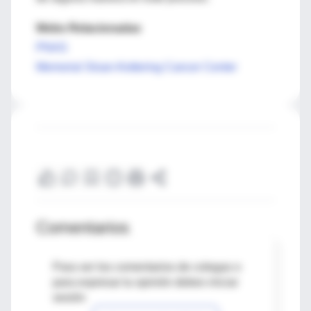
Webs Relacionadas
PNAS
Memorial Sloan-Kettering Cancer Center
Comentarios
Para ver los comentarios de colegas o
para expresar tu opinión debes iniciar
sesión