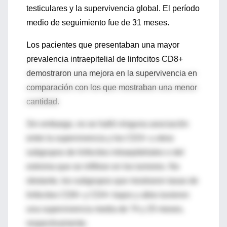
testiculares y la supervivencia global. El período
medio de seguimiento fue de 31 meses.
Los pacientes que presentaban una mayor
prevalencia intraepitelial de linfocitos CD8+
demostraron una mejora en la supervivencia en
comparación con los que mostraban una menor
cantidad.
Sin embargo, no se halló ninguna asociación
entre la supervivencia y los CD3+ u otros
subgrupos de linfocitos intraepiteliales o del
estroma que se infiltran en los tumores. No
obstante, los subgrupos que mostraron tasas de
linfocitos CD8+ y CD4+ bajos y altos tuvieron
una supervivencia media de 74 y 25 meses,
respectivamente.