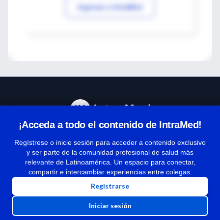
Ingresar a IntraMed
¡Acceda a todo el contenido de IntraMed!
Centro de Ayuda
Regístrese o inicie sesión para acceder a contenido exclusivo
y ser parte de la comunidad profesional de salud más
relevante de Latinoamérica. Un espacio para conectar,
Términos y condiciones
compartir e intercambiar experiencias entre colegas.
| Políticas de privacidad
Registrarse
| Todos los derechos reservados | Copyright 1997-2026
Iniciar sesión