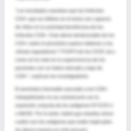
"Los resultados muestran que los linfocitos
CD4+ que se infiltran en el tumor son capaces
de influir en la actividad beneficiosa de los
linfocitos CD8+. Este efecto desfavorable de los
CD4+ sobre el pronóstico parece deberse a las
células reguladoras T FOXP3 de los CD25, tal y
como se ha visto en la supervivencia de los
pacientes con un índice elevado y bajo de
CD8+", explican los investigadores.
El pronóstico favorable asociado a los CD8+
intraepiteliales no se correlacionó con la
expresión conjunta de los antígenos NY-ESO-1
o MAGE. Por lo tanto, habrá que estudiar ahora
cuáles son los antígenos que están implicados
de alguna manera en este proceso.