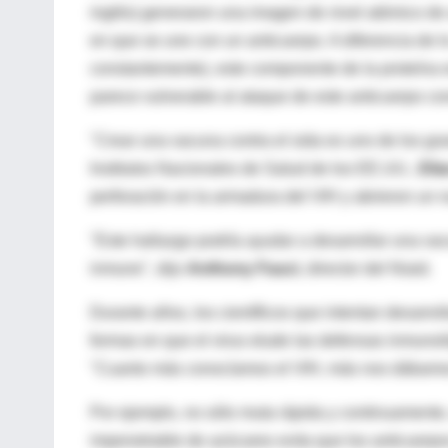
inglés) generaron una imagen de nivel atómico de 
en que se une con un anticuerpo. A diferencia de l
constantemente), este componente de la proteína e
parece vulnerable al ataque de este anticuerpo c
"Crear una vacuna contra el sida es uno de los gran
Institutos Nacionales de Salud de los EE.UU.,
Elia
perforación en la armadura del VIH y abrieron un 
"Este hallazgo podría ayudar a desarrollar una va
inmune", dijo
Anthony Fauci
, director del Niaid.
Durante años, los científicos que intentan desarro
formas en que el virus elude las defensas inmunol
"Cuanto más conocíamos el VIH, más nos dábamos 
Por ejemplo, no sólo muta rápida y continuamente,
impenetrable de azúcares evita que los anticuerpos