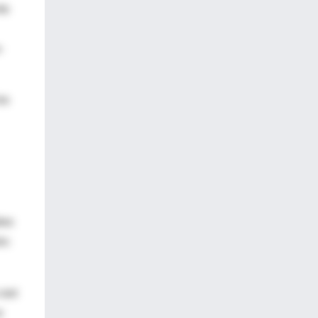
to
-
os
les
ón:
casi
s