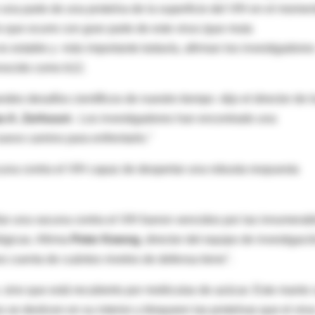
una parte de una proteína de la superficie del VIH en el momen
o que ocurre con gran parte de este virus (que muta
s estable y -más importante todavía, afirman los investigadores
onocido como b12.
des desafíos científicos de nuestro tiempo -dijo el director de l
s A. Zerhouni
-. Los investigadores han encontrado una
nuevo camino para enfrentarlo."
cuna contra el VIH capaz de despertar una robusta respuesta
llar una vacuna contra el VIH fueron vencidos por las innumerab
ógicas. Afirma
Peter Kwong
, director del equipo de investigaci
cuenta de cuántos niveles de defensa tiene".
 sino que está recubierto por moléculas de azúcar. Este manto 
 se deslicen en su interior y bloqueen las proteínas que el viru