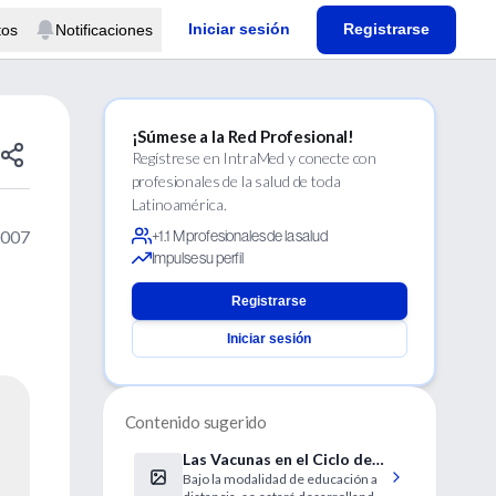
Iniciar sesión
Registrarse
tos
Notificaciones
¡Súmese a la Red Profesional!
Regístrese en IntraMed y conecte con
profesionales de la salud de toda
Latinoamérica.
2007
+1.1 M profesionales de la salud
Impulse su perfil
Registrarse
Iniciar sesión
Contenido sugerido
Las Vacunas en el Ciclo de
Bajo la modalidad de educación a
Vida