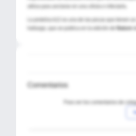
utiliza para anclarse en una célula e infectarla.
La proteína b12 es una de las pocas que tienen un 
hallazgo, que se publica en la edición de
Nature
d
Comentarios
Para ver los comentarios de coleg
I