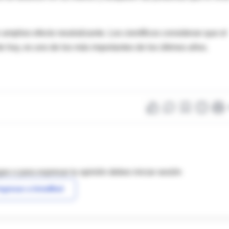
amplioo efecto neutralizante. Los científicos consideran que el
e hoy, es uno de los más importantes de los últimos años.
as o para expresar tu opinión debes iniciar sesión
ngresar a IntraMed