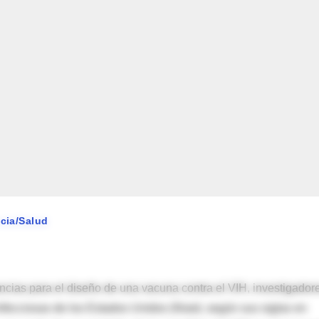
ncia/Salud
ncias para el diseño de una vacuna contra el VIH, investigador
Infecciosas de los Estados Unidos (Niaid, según sus siglas en