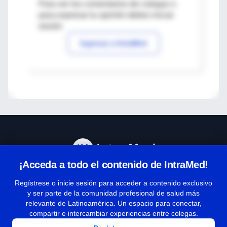
Para ver los comentarios de colegas o
para expresar tu opinión debes iniciar
sesión
Ingresar a IntraMed
¡Acceda a todo el contenido de IntraMed!
Centro de Ayuda
Regístrese o inicie sesión para acceder a contenido exclusivo
y ser parte de la comunidad profesional de salud más
relevante de Latinoamérica. Un espacio para conectar,
Términos y condiciones
compartir e intercambiar experiencias entre colegas.
| Políticas de privacidad