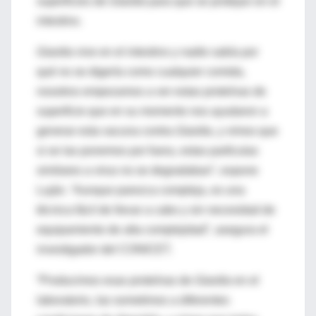
superficies de
Giardia
para que se protejan en el
intestino.
Giardia
vive en el intestino y nadie sabía por
qué no se digería como cualquier comida,
nosotros empezamos a ver estas proteínas de
superficie que en su momento nos ayudaron a
generar esta vacuna contra
Giardia
, y vimos que
si se las ponemos por fuera, estas partículas
similares a virus no se degradaban”, expone
Luján. “Aunque parezca compleja, es una
técnica fácil de llevar a cabo y sin necesidad de
equipamiento de alta complejidad”, asegura el
investigador del CONICET.
“Producimos esas proteínas de
Giardia
en el
laboratorio, las sometimos a diferentes