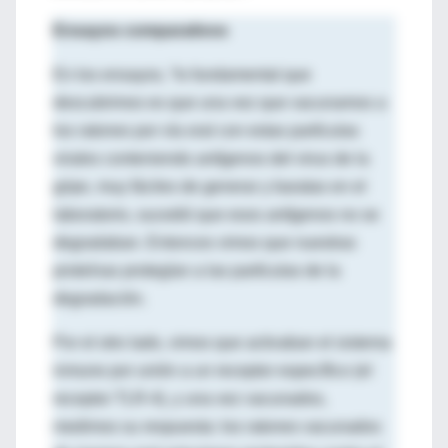
Ensayos comparativos
En los ensayos, “lo fundamental que
descubrimos es que una vez que vacunamos a
los ratones por vía oral con estas partículas
virales conteniendo antígenos del virus de la
gripe, muy fáciles de generar y baratas en el
laboratorio, sucedió que esos antígenos no se
degradaban. Entonces vimos que nuestras
proteínas protegían a las partículas de la
degradación.
Por el otro lado, vimos que activaban el sistema
inmune por unión a un receptor específico (el
receptor TLR-4), y una vez vacunados,
medimos su respuesta: los ratones vacunados