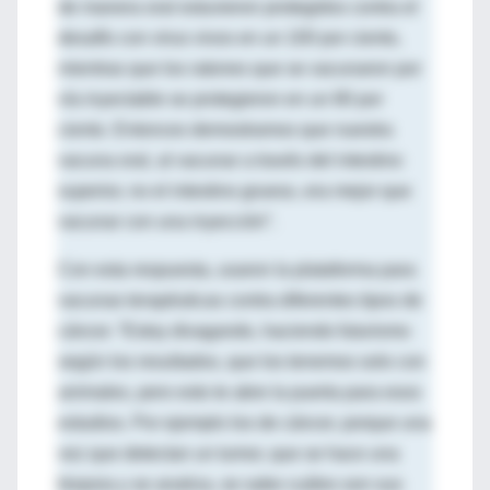
de manera oral estuvieron protegidos contra el
desafío con virus vivos en un 100 por ciento,
mientras que los ratones que se vacunaron por
vía inyectable se protegieron en un 80 por
ciento. Entonces demostramos que nuestra
vacuna oral, al vacunar a través del intestino
superior, no el intestino grueso, era mejor que
vacunar con una inyección”.
Con esta respuesta, usaron la plataforma para
vacunas terapéuticas contra diferentes tipos de
cáncer. “Estoy divagando, haciendo futurismo
según los resultados, que los tenemos solo con
animales, pero esto te abre la puerta para esos
estudios. Por ejemplo los de cáncer, porque una
vez que detectan un tumor, que se hace una
biopsia y se analiza, se sabe cuáles son sus