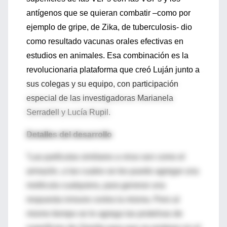
antígenos que se quieran combatir –como por
ejemplo de gripe, de Zika, de tuberculosis- dio
como resultado vacunas orales efectivas en
estudios en animales. Esa combinación es la
revolucionaria plataforma que creó Luján junto a
sus colegas y su equipo, con participación
especial de las investigadoras Marianela
Serradell y Lucía Rupil.
Detalles del desarrollo
“Las partículas similares a virus son como el
armazón, a las cuales se les puedo agregar una
molécula cualquiera, para generar una
respuesta inmune contra la misma. Pero al
mismo tiempo se le agrega las proteínas de