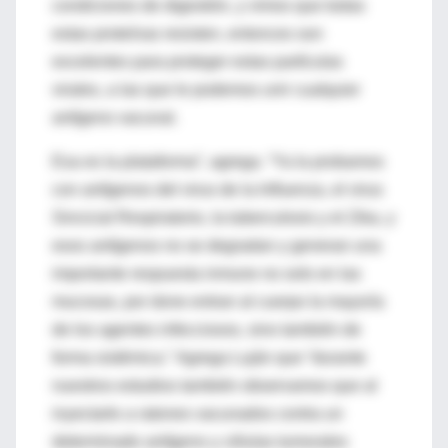
condiciones de digestión, y vimos que todas
estas proteínas resisten, entonces son
excelentes para proteger estas partículas
virales, a las que le podemos unir cualquier
antígeno vacunal.
Esa es la plataforma”, agrega. “Ya la probamos
con antígenos del virus de la Influenza, el virus
Sincicial Respiratorio, la tuberculosis y el Zika, y
esos antígenos no se degradan y generan una
importante respuesta inmune no solo en las
mucosas, por done entran al cuerpo la mayoría
de los agentes infecciosos, sino también de
forma sistémica.” Agrega Luján que “durante
nuestros estudios también observamos que al
inyectarle a ratones vacunados contra un
determinado antígeno y células tumorales