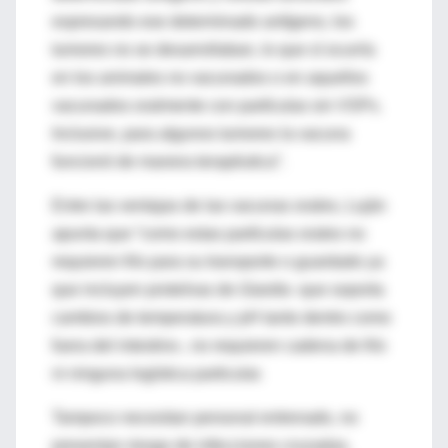
expresando ese determinado antígeno, los
tumores no se desarrollaban, lo que sí ocurría
en los animales no vacunados o en aquellos
vacunados oralmente con partículas sin VSPs.
Inclusive, para algunos tumores la vacuna
funcionó de manera terapéutica”.
Entre las ventajas de las vacunas orales, Luján
apunta que “como estas partículas orales no
requieren frío para su transporte o guardado ya
que incluyen proteínas de
Giardia
-que soporta
cambios de temperatura y pH tanto dentro como
fuera del intestino-, no requieren cadena de frío
ni ninguna logística particular.
Tampoco necesitan personal entrenado, no
presentan riesgo de infecciones cruzadas,