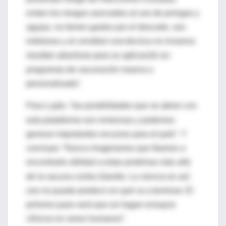
evitan los riesgos asociados al uso de jeringas y
agujas, no tienen gastos por el descarte, son
indoloras y al constituir una técnica no invasiva
resultan atractivas para su aplicación en
programas de vacunación masiva o
personalizada”.
Para Luján, “las posibilidades que se abren con
esta plataforma son inmensas y podemos
generar importantes recursos para el país”. Y
concluye: “Nunca imaginamos que íbamos a
encontrarle utilidad a estas proteínas más allá
de la vacuna contra
Giardia
. La ciencia es así:
uno no puede predecir en qué va a terminar. El
próximo paso será que se hagan ensayos
clínicos en seres humanos”.