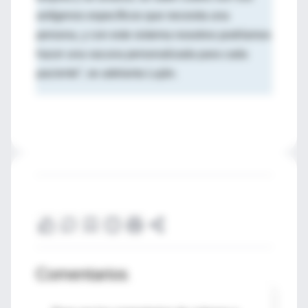
antígenos específicos que necesita una
persona, y con este sistema nosotros podríamos
hacer una vacuna personalizada para cada
paciente”, se adelanta Luján.
Comentarios