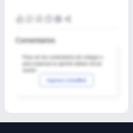
Comentarios
Para ver los comentarios de colegas o
para expresar tu opinión debes iniciar
sesión
Ingresar a IntraMed