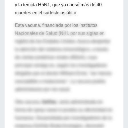
y la temida H5N1, que ya causó más de 40
muertes en el sudeste asiático.
Esta vacuna, financiada por los Institutos
Nacionales de Salud (NIH, por sus siglas en
inglés) de los Estados Unidos, busca despertar
la atención del sistema inmunológico, a través
de ciertas proteínas virales (M2eA), cuya
principal ventaja es, según los investigadores
dirigidos por el doctor William Ernst, "ser menos
susceptible a mutaciones". La vacuna podría
administrarse por vía nasal.
Otra vacuna,
GelVac
, sería administrada en
forma de spray nasal si prueba su efectividad en
humanos. Desarrollada por investigadores de la
empresa DelSite Biotechnologies, demostró