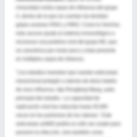
inmunidad contra cepas de influenza del grupo
A, dentro de la que se cuentan las temidas
gripes aviarias H5N1 y H9N2. Como la VesiVax,
esta vacuna ayuda al sistema inmunológico a
reconocer una proteína viral del grupo M2, que
se caracteriza por mutar poco y estar presente
en múltiples cepas de infuenza.
"Los estudios muestran que nuestro anticuerpo
monoclonal protegió a ratones de dosis letales
de virus influenza -dijo Rongfang Wang, autor
principal del estudio-. La capacidad de
replicación viral fue reducida hasta 45.000
veces en los pulmones de los ratones." Este
anticuerpo antiM2 podría no sólo ser usado para
prevenir la infección, sino también como