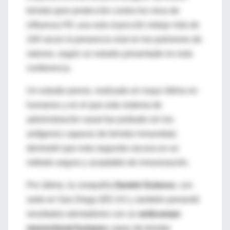
brindar gran protección contra los virus de
influenza H5: una sola inyección redujo más de
100 veces la presencia viral en los pulmones de
ratones, según un estudio presentado en esta
conferencia.
Un estudio previo, realizado en mayo último en
humanos y en el que este sistema de
administración nasal fue probado sin los
antígenos capaces de brindar inmunidad,
demostró que esta segunda vacuna es un
método seguro y aceptable de inmunización.
Por último, la compañía
Gemini Science
, con
sede en San Diego (EE.UU.), también presentó
resultados alentadores con un
anticuerpo
monoclonal humano
capaz de brindar