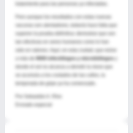
tratamiento para las personas ya infectadas.
Pero aunque los resultados con estas nuevas
vacunas son alentadores, todavía hace falta que
superen la prueba definitiva: demostrar que son
tan efectivas en seres humanos como lo han
sido en ratones. Aquí, en esta ciudad, que reúne
a más de
9000 infectólogos
y microbiólogos
y
donde el sol no alcanza a derretir la nieve que
se acumula a los costados de las calles, la
temporada de gripe ya ha comenzado.
Por Sebastián A. Ríos
Enviado especial