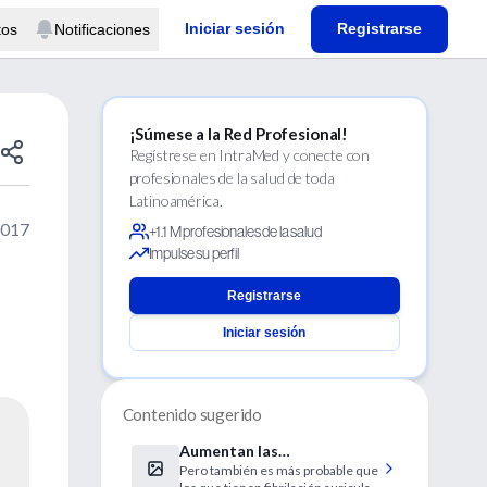
Iniciar sesión
Registrarse
tos
Notificaciones
¡Súmese a la Red Profesional!
Regístrese en IntraMed y conecte con
profesionales de la salud de toda
Latinoamérica.
2017
+1.1 M profesionales de la salud
Impulse su perfil
Registrarse
Iniciar sesión
Contenido sugerido
Aumentan las
Pero también es más probable que
hospitalizaciones por