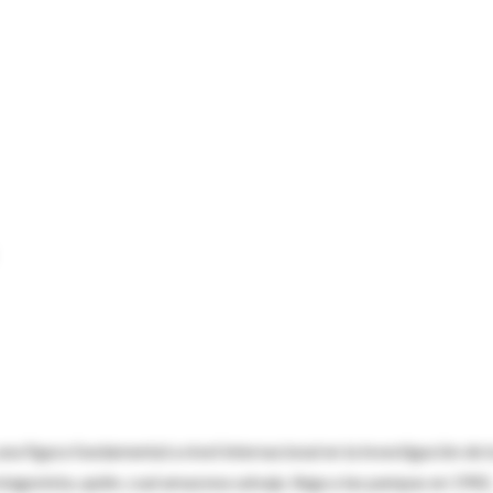
una figura fundamental a nivel internacional en la investigación de l
otagonista, quién, cual amazona salvaje, llega a las pampas en 1942