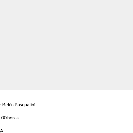
elén Pasqualini
.00 horas
BA