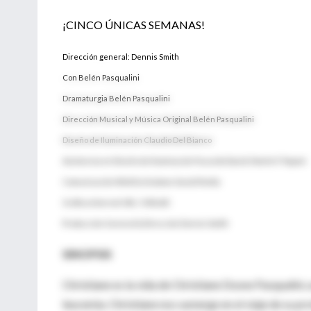
¡CINCO ÚNICAS SEMANAS!
Dirección general: Dennis Smith
Con Belén Pasqualini
Dramaturgia Belén Pasqualini
Dirección Musical y Música Original Belén Pasqualini
Diseño de Iluminación Claudio Del Bianco
Asistencia en Diseño de Iluminación Facundo David, Martin F. Paponi
Comunicación Web Enchulame Social Media
Gráfica Internet URL / IURLAD
Producción General & Dirección Dennis Smith
SINOPSIS
Christiane es la vida de Christiane Dosne Pasqualini, 
leucemia. Christiane nos sumerge en el viaje de su pr