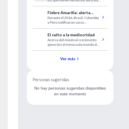
los que tienen fibrilación auricular
fibrilación auricular (USA)
sobrevivan
Fiebre Amarilla: alerta
Durante el 2016, Brasil, Colombia
epidemiológica OPS
y Perú notificaron casos
confirmados de fiebre amarilla
El culto a la mediocridad
Acerca del miedo al crecimento
ajeno (en el minúsculo mundo de
la medicina)
Ver más
Personas sugeridas
No hay personas sugeridas disponibles
en este momento