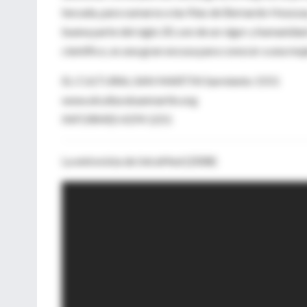
becada, para sumarse a las filas de Bernardo Houssay.
buena parte del siglo 20, son de un vigor y humanidad
científico, es una gran excusa para conocer a una muj
EL CULTURAL SAN MARTIN Sarmiento 1551
www.elculturalsanmartin.org
INFORMES 4374 1251
La entrevista de IntraMed (2008)