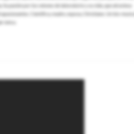
 Su pasión por los ratones de laboratorio y su vida, que atraviesa
 apasionantes. Científica, madre, esposa, Christiane. Un bio-music
er única.