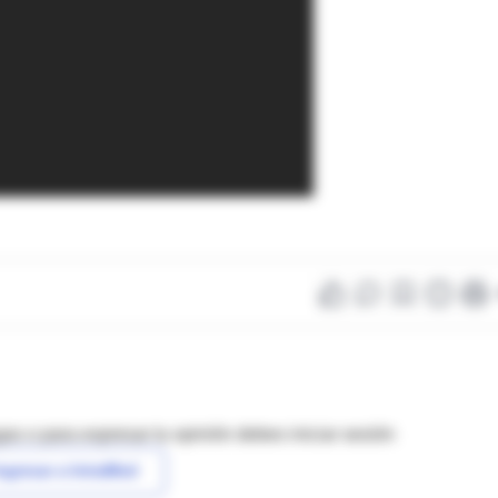
as o para expresar tu opinión debes iniciar sesión
ngresar a IntraMed