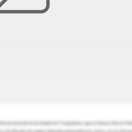
ernacional de la Sociedad de Trasplantes, que se desarrolla en Mi
so de filtrado de sangre llamado plasmaféresis, junto con un fárm