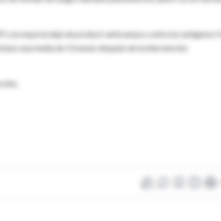
7 y la mayoría dejó de producir anticuerpos contra los antígenos
chazo una media de 13 meses después de la intervención.
ociety