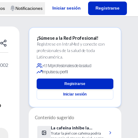
Iniciar sesión
Registrarse
tos
Notificaciones
¡Súmese a la Red Profesional!
Regístrese en IntraMed y conecte con
profesionales de la salud de toda
Latinoamérica.
2002
+1.1 M profesionales de la salud
Impulse su perfil
Registrarse
Iniciar sesión
o
Contenido sugerido
La cafeína inhibe la
Tratar la piel con cafeína podría
formación de células