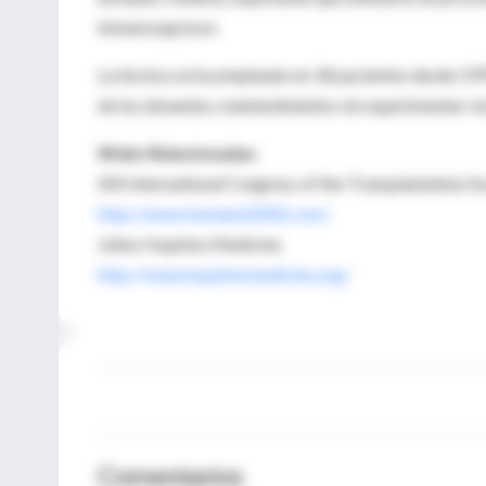
inmunosupresor.
La técnica se ha empleado en 34 pacientes desde 199
de los donantes, manteniéndolos sin experimentar re
Webs Relacionadas
XIX International Congress of the Transplantation S
http://www.txmiami2002.com/
Johns Hopkins Medicine
http://www.hopkinsmedicine.org/
Comentarios