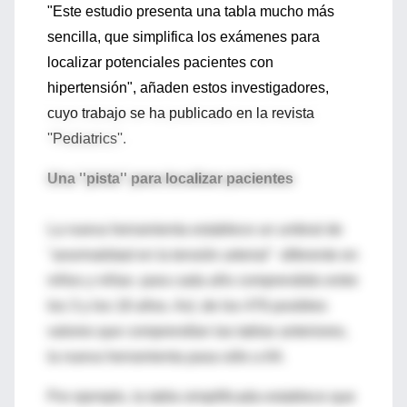
"Este estudio presenta una tabla mucho más
sencilla, que simplifica los exámenes para
localizar potenciales pacientes con
hipertensión", añaden estos investigadores,
cuyo trabajo se ha publicado en la revista
''Pediatrics''.
Una ''pista'' para localizar pacientes
La nueva herramienta establece un umbral de
''anormalidad en la tensión arterial'' -diferente en
niños y niñas- para cada año comprendido entre
los 3 y los 18 años. Así, de los 476 posibles
valores que comprendían las tablas anteriores,
la nueva herramienta pasa sólo a 64.
Por ejemplo, la tabla simplificada establece que