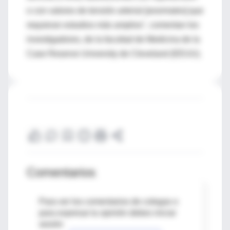
o con valores de tensión arterial [anormales] que
requieran estudios más amplios", comentan los
investigadores, de la facultad de Medicina de la
Case Reserve University de Cleveland (EEUU).
Comentarios
Para ver los comentarios de colegas o
para expresar tu opinión debes iniciar
sesión