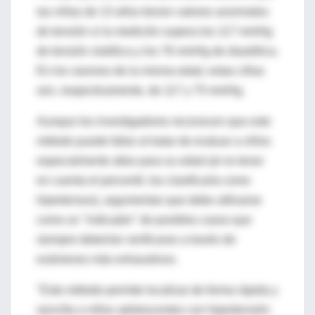
las niñas de 13 años tienen valores anormales
de tensión si la medición supera los 117 mmHg
de tensión sistólica y los 76 mmHg de diastólica.
En los varones de la misma edad, estas cifras
son, respectivamente, de 117 y 75 mmHg.
Aunque los investigadores reconocen que este
método puede fallar al tratar de evaluar a niños
especialmente altos para su edad (al no tener
en cuenta el percentil, los clasificaría como
hipertensos), argumentan que debe utilizarse
como un ''indicador'' de posibles casos que
siempre deberían verificarse a través de
exámenes más exhaustivos.
"Este método permite localizar de forma rápida y
sencilla a niños adolescentes con hipertensión