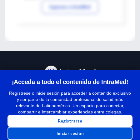
Ingresar a IntraMed
¡Acceda a todo el contenido de IntraMed!
Centro de Ayuda
Regístrese o inicie sesión para acceder a contenido exclusivo
y ser parte de la comunidad profesional de salud más
relevante de Latinoamérica. Un espacio para conectar,
Términos y condiciones
compartir e intercambiar experiencias entre colegas.
| Políticas de privacidad
Registrarse
| Todos los derechos reservados | Copyright 1997-2026
Iniciar sesión