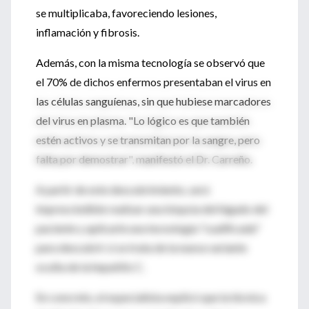
se multiplicaba, favoreciendo lesiones,
inflamación y fibrosis.
Además, con la misma tecnología se observó que
el 70% de dichos enfermos presentaban el virus en
las células sanguíenas, sin que hubiese marcadores
del virus en plasma. "Lo lógico es que también
estén activos y se transmitan por la sangre, pero
falta por demostrar", manifestó el Dr. Carreño.
A partir de este descubrimiento, será
imprescindible realizar una biopsia del hígado del
paciente y aplicarle una tecnología "cualificada"
para descubrir si se trata de la nueva variante
oculta de la hepatitis C.
En concreto, el especialista explicó que la técnica