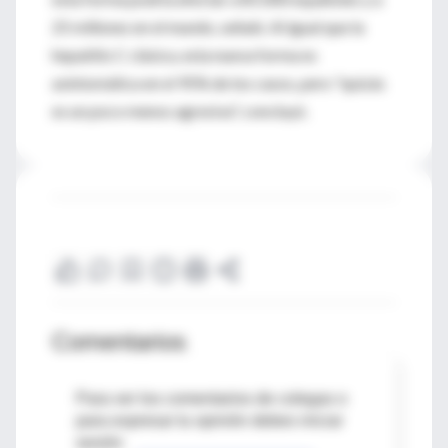
25 millones en el mundo, señaló. Al igual que la
hepatitis C clásica, esta nueva forma es
asintomática en el 95% de los casos, pero "quizás
es un poco menos agresiva", concluyó.
Comentarios
Para ver los comentarios de colegas o
para expresar tu opinión debes iniciar
sesión