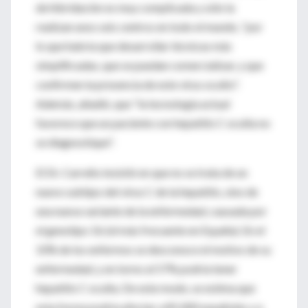
de hibridación es muy complicada y sólo la
realizan unos seis centros en todo el mundo, "por
lo que habría que desarrollar técnicas más
simplificadas, que se puedan comercializar, y que
confirmen la presencia de este virus oculto".
Además, añadió, que "la tecnología actual
favorece que un paciente con hepatitis C oculta no
se diagnostique".
El Dr. Carreño insistió en que no se trata de un
nuevo subtipo del virus C de la hepatitis, sino de
una nueva variante de la enfermedad, causada por
el genotipo 1b (el más frecuente en España). En el
10% de los enfermos se desconoce el motivo de su
enfermedad, y en torno al 57% podría tener
hepatitis C oculta. De este modo, se estima que
esta forma podría afectar a 85.000 españoles y a