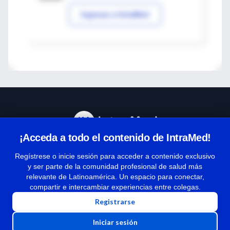
Ingresar a IntraMed
¡Acceda a todo el contenido de IntraMed!
Centro de Ayuda
Regístrese o inicie sesión para acceder a contenido exclusivo
y ser parte de la comunidad profesional de salud más
relevante de Latinoamérica. Un espacio para conectar,
Términos y condiciones
compartir e intercambiar experiencias entre colegas.
| Políticas de privacidad
Registrarse
| Todos los derechos reservados | Copyright 1997-2026
Iniciar sesión