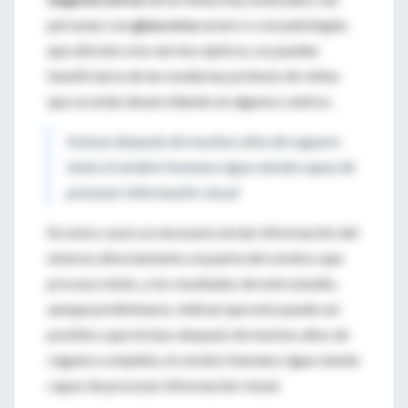
personas con
glaucoma
severo o con patologías
que afecten a los nervios ópticos, no pueden
beneficiarse de las modernas prótesis de retina
que se están desarrollando en algunos centros.
Incluso después de muchos años de ceguera
total, el cerebro humano sigue siendo capaz de
procesar información visual
En estos casos es necesario enviar información del
entorno directamente a la parte del cerebro que
procesa visión, y los resultados de este estudio,
aunque preliminares, indican que esto puede ser
posible y que incluso después de muchos años de
ceguera completa, el cerebro humano sigue siendo
capaz de procesar información visual.