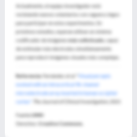
Actualmente, el equipo investigador está
reclutando nuevos voluntarios con ceguera ciegos
para participar en estos experimentos. En
próximos estudios, esperan utilizar un sistema
codificador de imágenes
más sofisticado
, capaz
de estimular más electrodos simultáneamente
para reproducir imágenes visuales más complejas.
Referencia:
Fernández
et al.
"
Visual percepts
evoked with an Intracortical 96-channel
microelectrode array inserted in human occipital
cortex"
The Journal of Clinical Investigation
, 2021
Fuente:
UMH
Derechos:
Creative Commons.