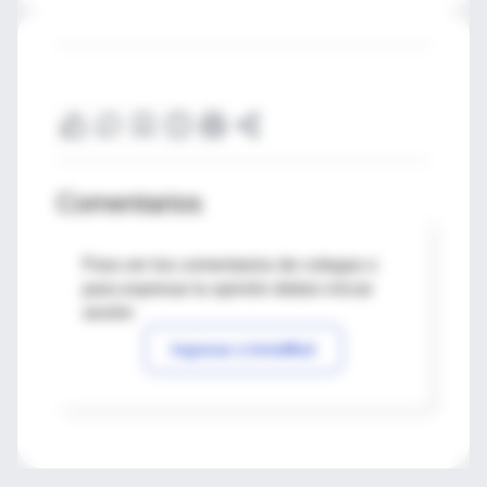
Comentarios
Para ver los comentarios de colegas o
para expresar tu opinión debes iniciar
sesión
Ingresar a IntraMed