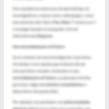
Para ayudarla en el proceso de aprendizaje, los
investigadores crearon varios videojuegos, como
una variación del clásico
Pac-Man
(“Comecocos”)
o un juego basado en la popular serie de
televisión
Los Simpson
.
Una necesidad para el futuro
En el contexto de esta investigación, el profesor
Fernández Jover apunta que el desarrollo de
neuroprótesis visuales cerebrales es una
necesidad para el futuro
, ya que para muchas
personas ciegas
no existen tratamientos
o
dispositivos de ayuda útiles.
Por ejemplo, los pacientes con
enfermedades
degenerativas
de la retina muy avanzada o las