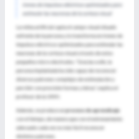
trenes de impulsos eléctricos optimizados para
estimular las neuronas de la corteza visual
La retina artificial capta el campo visual situado
enfrente de la persona y lo transforma en trenes de
impulsos eléctricos optimizados para estimular las
neuronas de la corteza visual a través de estos
pequeños micro electrodos. “Gracias a ello, la
persona implantada ha sido capaz de reconocer
diversos patrones complejos de estimulación y
percibir con precisión formas y letras”, explica el
profesor de la UMH.
Además, se produce un
proceso de aprendizaje
con el tiempo, de manera que con el entrenamiento
adecuado cada vez es más fácil reconocer
distintos patrones.