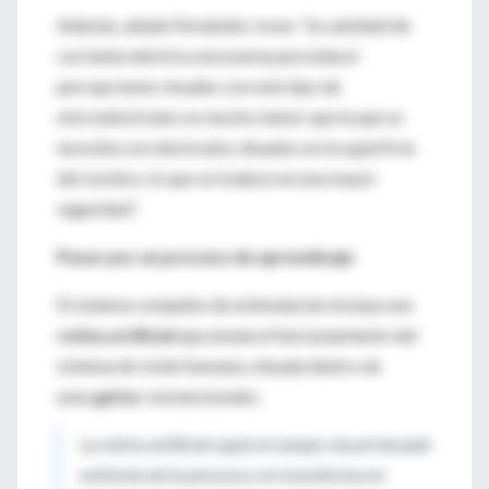
Además, añade Fernández Jover, “la cantidad de
corriente eléctrica necesaria para inducir
percepciones visuales con este tipo de
microelectrodos es mucho menor que la que se
necesita con electrodos situados en la superficie
del cerebro, lo que se traduce en una mayor
seguridad”.
Pasar por un proceso de aprendizaje
El sistema completo de estimulación incluye una
retina artificial
que emula el funcionamiento del
sistema de visión humana, situada dentro de
unas
gafas
convencionales.
La retina artificial capta el campo visual situado
enfrente de la persona y lo transforma en