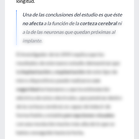
longitud.
Una de las conclusiones del estudio es que éste
no afecta
a la función de la
corteza cerebral
ni
a la de las neuronas que quedan próximas al
implante.
El investigador de la UMH explica que los
resultados de este nuevo estudio demuestran que
la
implantación
y
explantación
de este tipo de
micro dispositivos puede realizarse
con
seguridad
en humanos y que la estimulación
eléctrica de estos electrodos, que penetran dentro
de la corteza cerebral, es capaz de inducir de
forma fiable y estable
percepciones visuales
con una resolución mucho más alta de lo que se
había conseguido hasta la fecha.